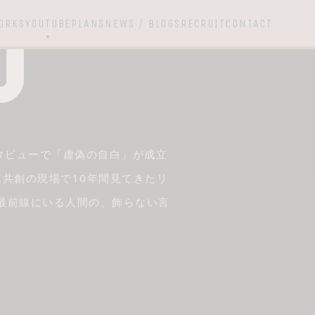
ORKS
YOUTUBE
PLANS
NEWS / BLOGS
RECRUIT
CONTACT
タビューで「虚偽の自白」が成立
業共創の現場で10年間見てきたリ
の最前線にいる人間の、飾らない言