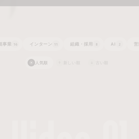
規事業
インターン
組織・採用
AI
営
16
11
8
2
人気順
新しい順
古い順