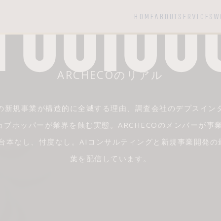
HOME
ABOUT
SERVICES
W
ARCHECOのリアル
の新規事業が構造的に全滅する理由、調査会社のデプスイン
ブホッパーが業界を蝕む実態。ARCHECOのメンバーが事
す。台本なし、忖度なし。AIコンサルティングと新規事業開発
葉を配信しています。