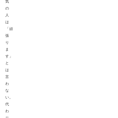
気
の
人
は
「頑
張
り
ま
す」
と
は
言
わ
な
い。
代
わ
り