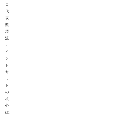
コ
代
表・
熊
澤
流
マ
イ
ン
ド
セ
ッ
ト
の
核
心
は、