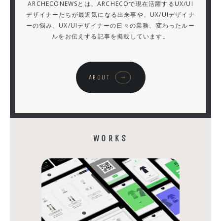
ARCHECONEWSとは、ARCHECOで現在活躍するUX/UI
る！
デザイナーたちが最近気になる出来事や、UX/UIデザイナ
ーの悩み、UX/UIデザイナーの日々の業務、変わったルー
や
ルをお伝えする記事を掲載しています。
っ
て
る
ABOUT
感
ゼ
ロ
営
WORKS
業
10
の
行
動