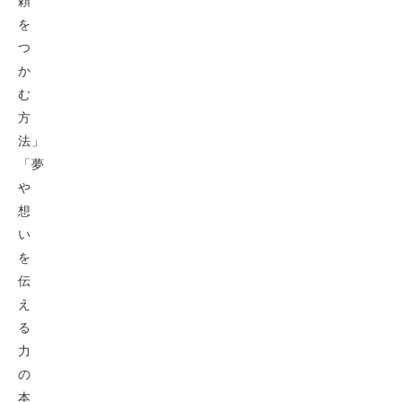
頼
を
つ
か
む
方
法」
「夢
や
想
い
を
伝
え
る
力
の
本