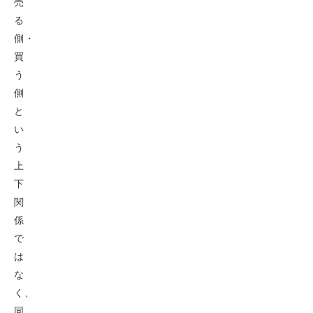
売
る
側・
買
う
側
と
い
う
上
下
関
係
で
は
な
く、
同