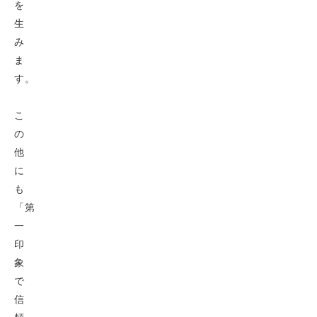
を
生
み
ま
す。
こ
の
他
に
も
「第
一
印
象
で
信