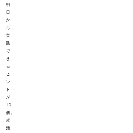
明
日
か
ら
実
践
で
き
る
ヒ
ン
ト
が
10
個。
就
活