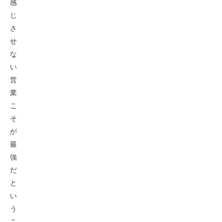
感
じ
さ
せ
な
い
営
業
こ
そ
が
最
強
だ
と
い
う
こ