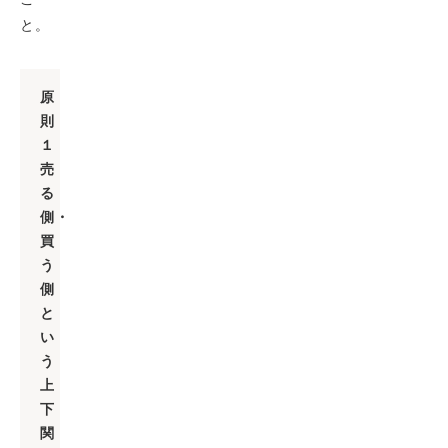
と。
原
則
１
売
る
側・
買
う
側
と
い
う
上
下
関