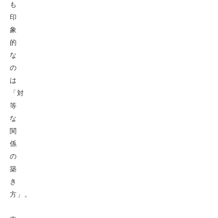
も
印
象
的
な
の
は
「対
等
な
関
係
の
築
き
方」。