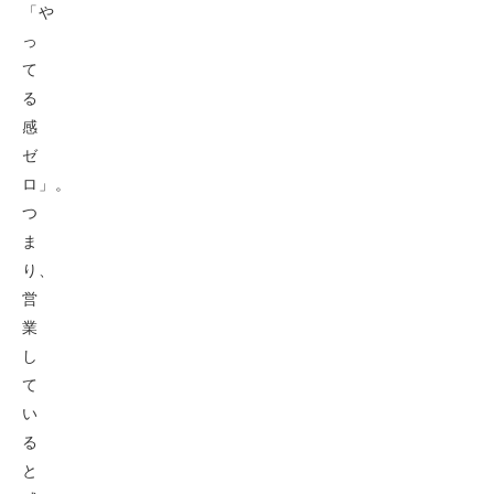
「や
っ
て
る
感
ゼ
ロ」。
つ
ま
り、
営
業
し
て
い
る
と