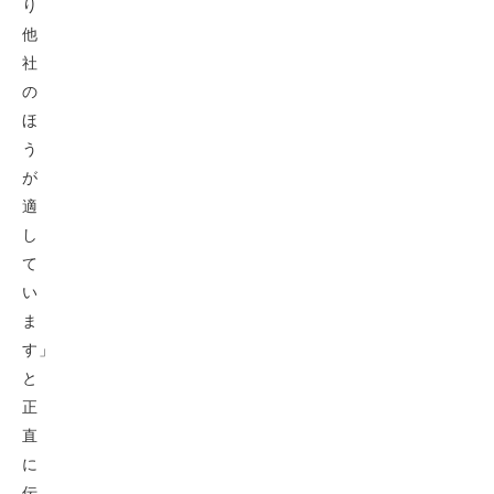
り
他
社
の
ほ
う
が
適
し
て
い
ま
す」
と
正
直
に
伝