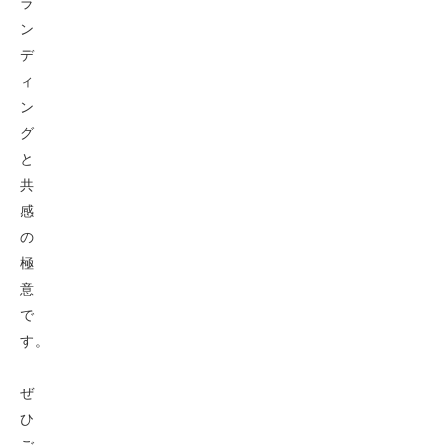
ラ
ン
デ
ィ
ン
グ
と
共
感
の
極
意
で
す。
ぜ
ひ
ご