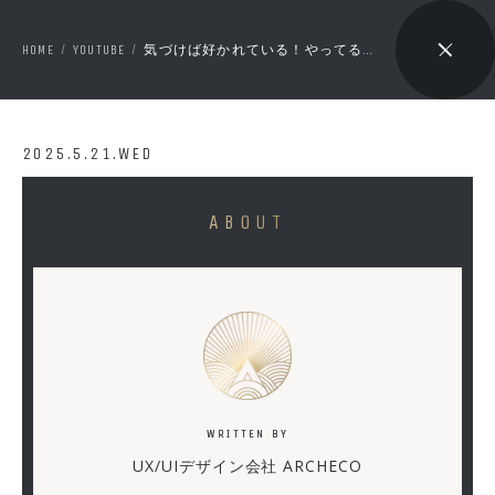
HOME
YOUTUBE
気づけば好かれている！やってる感ゼロ営業 10の行動原則
/
/
🔇 ON
2025.5.21.WED
気
ABOUT
づ
け
ば
好
か
れ
WRITTEN BY
て
UX/UIデザイン会社 ARCHECO
い