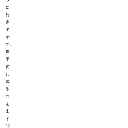
に
行
動
で
示
す。
期
限
前
に
成
果
物
を
出
す、
聞