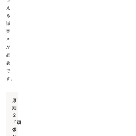
え
る
誠
実
さ
が
必
要
で
す。
原
則
２
「頑
張