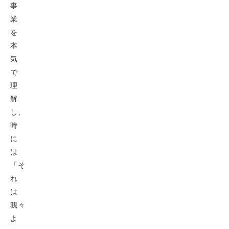
事
業
を
本
気
で
理
解
し、
時
に
は
「そ
れ
は
我々
よ