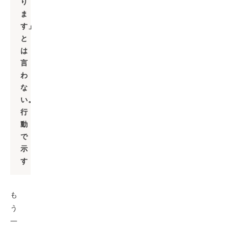
り
ま
す」
と
は
言
わ
な
い。
行
動
で
示
す
も
う
一