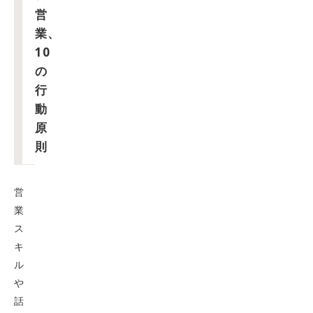
営
業、
10
の
行
動
原
則
営
業
ス
キ
ル
や
話