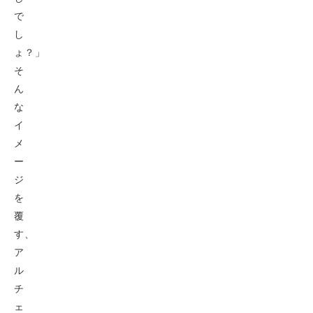
で
し
ょ？」
そ
ん
な
イ
メ
ー
ジ
を
覆
す、
ア
ル
チ
ェ