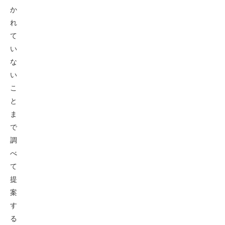
か
れ
て
い
な
い
こ
と
ま
で
調
べ
て
提
案
す
る