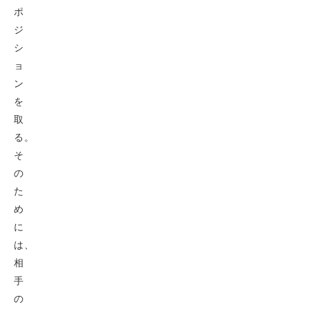
ポ
ジ
シ
ョ
ン
を
取
る。
そ
の
た
め
に
は、
相
手
の