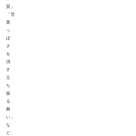
質」
「営
業
っ
ぽ
さ
を
消
す
立
ち
振
る
舞
い」
な
ど、