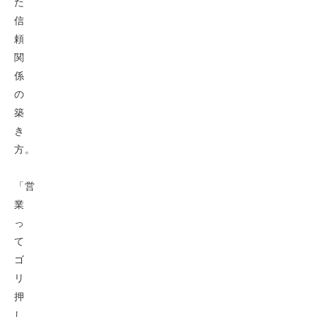
た
信
頼
関
係
の
築
き
方。
「営
業
っ
て
ゴ
リ
押
し