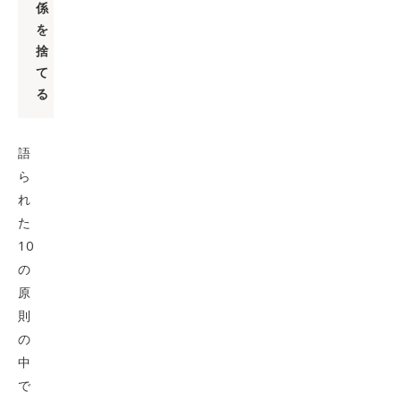
係
を
捨
て
る
語
ら
れ
た
10
の
原
則
の
中
で