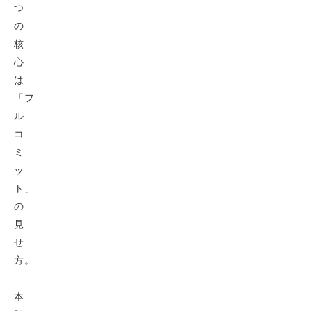
つ
の
核
心
は
「フ
ル
コ
ミ
ッ
ト」
の
見
せ
方。
本