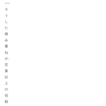
──
そ
う
し
た
積
み
重
ね
が、
言
葉
以
上
の
信
頼