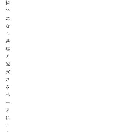
術
で
は
な
く、
共
感
と
誠
実
さ
を
ベ
ー
ス
に
し