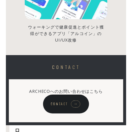
買
い
た
い」
ウォーキングで健康促進とポイント獲
得ができるアプリ「アルコイン」の
と
UI/UX改修
思
わ
せ
る
CONTACT
──
や
っ
ARCHECOへのお問い合わせはこちら
て
CONTACT
る
感
ゼ
ロ