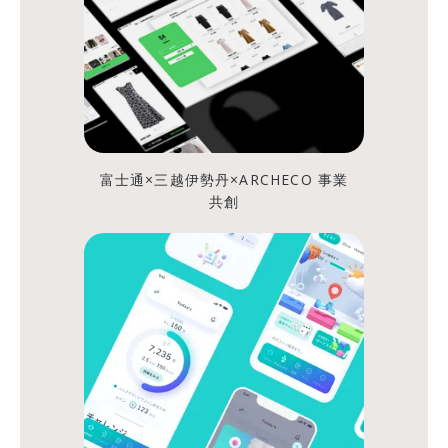
原
則
ARCHECO
OFFICIAL
シ
シ
富士通×三越伊勢丹×ARCHECO 事業
ェ
ェ
共創
ア
ア
す
す
る
る
「あ
な
た
か
ら