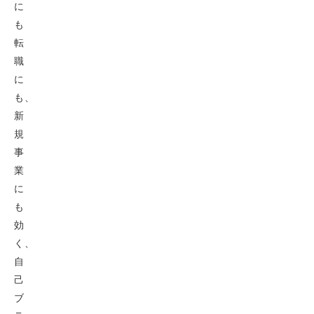
に
も
転
職
に
も、
新
規
事
業
に
も
効
く、
自
己
ブ