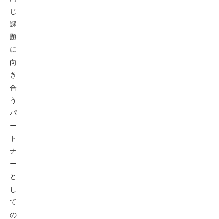
じ
課
題
に
向
き
合
う
パ
ー
ト
ナ
ー
と
し
て
の