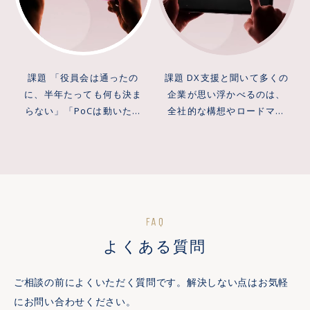
課題 「役員会は通ったの
課題 DX支援と聞いて多くの
に、半年たっても何も決ま
企業が思い浮かべるのは、
らない」「PoCは動いたの
全社的な構想やロードマッ
に、本番化の稟議が通らな
プの絵姿です。しかし現場
い」——大企業の新規事業
でよく起きるのは、生成AI
が止まる場所は、だいたい
の活用領域を30個並べた分
同じです。技術的に失敗す
厚い提案書ができた時点で
るのではなく、PMFに到達
検討が止まり、構想先行の
する前に予算と社内の熱量
DXコンサルにありがちな
FAQ
が先に尽きる。実際、MVP
「絵は立派だが誰も動かさ
よくある質問
を作る工程そのものは3日で
ない」状態に陥ることで
終わっても、社内で本番化
す。DXコンサルに何を期待
を決めるのに18か月かかっ
すべきかが曖昧なまま進む
ご相談の前によくいただく質問です。解決しない点はお気軽
た事例も見てきました。作
と、PoC予算の獲得どころ
にお問い合わせください。
る速さと決める速さがこれ
か、経営会議を通す材料す