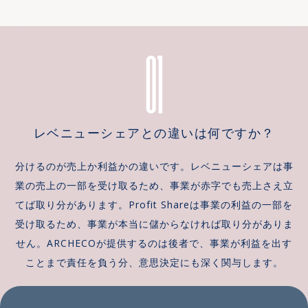
ほど噛み合わないまま進む
ら揃いません。必要なのは
01
新規事業は珍しくありませ
構想の網羅性ではなく、経
ん。ARCHECOは10年間、
営課題から降ろした1つの業
大企業の新規事業コンサル
務が、実際に現場で動いた
として伴走しながら、この
実績です。DX支援の入口を
同じ構造を繰り返し見てき
間違えると、この最初の1件
ました。 ARCHECOのアプ
にたどり着く前に検討が止
レベニューシェアとの違いは何ですか？
ローチ やることは一つで
まってしまいます。
す。同じ予算から取れる検
ARCHECOのアプローチ
証回数を最大化する。作る
ARCHECOのDX支援は、生
分けるのが売上か利益かの違いです。レベニューシェアは事
前にPretotypingで需要を
成AIを起点に、経営課題の
業の売上の一部を受け取るため、事業が赤字でも売上さえ立
測り、自社開発のAI自律開
棚卸しとAI適用領域の特定
てば取り分があります。Profit Shareは事業の利益の一部を
発ツールを使ったMVP開
から始めます。ここまでは
受け取るため、事業が本当に儲からなければ取り分がありま
発・PoC開発によって構想
一般的なDXコンサルと同じ
せん。ARCHECOが提供するのは後者で、事業が利益を出す
から数週間のうちに市場投
です。違うのは、そこから
ことまで責任を負う分、意思決定にも深く関与します。
入まで持っていき、アンケ
先を「やることを選ぶ」た
ートの好意的な回答ではな
めではなく「やらないこと
く実ユーザーの課金行動を
を決める」ために使う点で