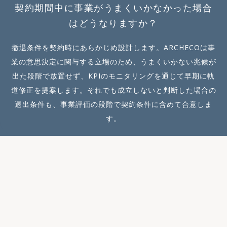
契約期間中に事業がうまくいかなかった場合
href="https://archeco.co
はどうなりますか？
.jp/youtube/lean">"大企
業がとるべき新規事業戦
撤退条件を契約時にあらかじめ設計します。ARCHECOは事
略"動画を見る</a> <a
href="https://archeco.co
業の意思決定に関与する立場のため、うまくいかない兆候が
.jp/youtube/event">"大
出た段階で放置せず、KPIのモニタリングを通じて早期に軌
手企業の失敗実話から学ぶ
道修正を提案します。それでも成立しないと判断した場合の
事業企画"動画を見る</a>
退出条件も、事業評価の段階で契約条件に含めて合意しま
<a
す。
href="https://archeco.co
.jp/news/consultant">"
受託中心のUXコンサル会社
との違い"記事を読む</a>