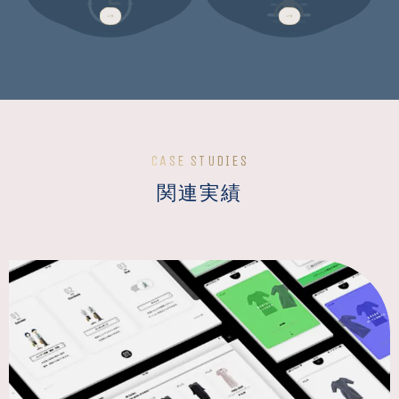
MULTI-YEAR
WEEKS
CASE STUDIES
関連実績