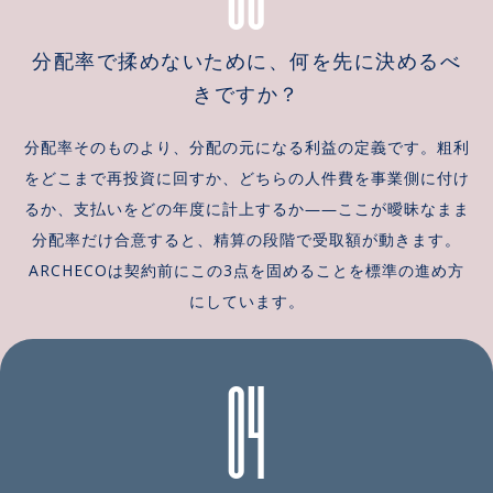
ちで事業を立ち上げた際
べるより動く1個が現場の空
は、顧客接点を1か所変える
気を変えるという事実で、
分配率で揉めないために、何を先に決めるべ
だけで受注が8.5倍になった
まず予算が取れる単位とし
きですか？
例もあり、市場投入後は現
て3つのフェーズに区切って
場からの要望をその日のう
進めます。半日かかってい
分配率そのものより、分配の元になる利益の定義です。粗利
ちに反映しながら磨き込み
た作業が1時間になる体験を
ます。新規事業コンサルと
最初に作ると、それが社内
をどこまで再投資に回すか、どちらの人件費を事業側に付け
して構想段階から関わるか
に伝染し横展開が進みま
るか、支払いをどの年度に計上するか――ここが曖昧なまま
らこそ、MVP開発・PoC開
す。さらに、同じ支出でも
分配率だけ合意すると、精算の段階で受取額が動きます。
発の先にある事業化の判断
通る科目名を変えるだけで
ARCHECOは契約前にこの3点を固めることを標準の進め方
まで、同じチームで見届け
稟議の通過経路が変わるこ
にしています。
られます。立ち上げて終わ
とまで踏まえて、体制設計
りではなく、育てるところ
に落とし込みます。DX支援
04
まで責任を持つ座組みで
の成果は、資料の厚みでは
す。 <a
なくこの3フェーズが実際に
href="https://archeco.co
回り始めたかどうかで判断
.jp/youtube/consulting">
します。
"新規事業コンサルのリア
ル"動画を見る</a> <a