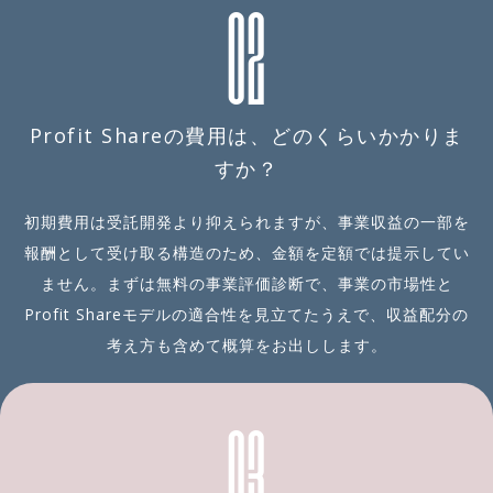
02
合格基準に置く。仮説設
す。優先度をつけて対象を1
計・MVP/PoC開発・市場検
つに絞り、ROI試算・技術選
証のどこか1つを丁寧にやる
定・ガバナンス要件・推進
のではなく、この3点をセッ
体制までを、その1業務が現
トで速く回すことで、通常
場で実際に動くところまで
Profit Shareの費用は、どのくらいかかりま
なら1回しか試せない予算で
一気通貫で設計します。全
すか？
複数回まわします。新規事
社に一度に広げる構想先行
業コンサルとして、精緻な
の進め方ではなく、痛みの
事業計画書を作り込むこと
ある業務を1つ選び、その場
初期費用は受託開発より抑えられますが、事業収益の一部を
より、外れたときにすぐ次
で試し、現場が使った実績
報酬として受け取る構造のため、金額を定額では提示してい
の検証に移れる速さを優先
を作ってから横に広げる順
ません。まずは無料の事業評価診断で、事業の市場性と
します。 提供価値 受託開発
序を徹底します。 提供価値
Profit Shareモデルの適合性を見立てたうえで、収益配分の
からプロフィットシェアま
提供するのは、分厚い構想
考え方も含めて概算をお出しします。
で、事業フェーズに応じて
資料ではなく、PoC予算の
契約モデルを変えられま
獲得から本番実装までの意
03
す。「作って納品して終わ
思決定を支える、生成AIを
り」ではなく、立ち上がる
起点とした全社DX戦略の基
ところまで同じ側に立つ形
盤です。支援の現場で見え
を選べます。実際に自分た
ているのは、構想を30個並