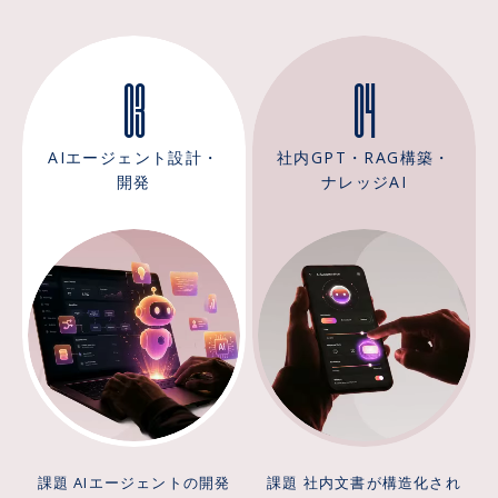
構想やロードマップの絵姿
り、本番移行に進めないま
です。しかし現場でよく起
ま止まることです。ツール
03
04
きるのは、生成AIの活用領
を配って研修をしても、業
域を30個並べた分厚い提案
務が忙しくなると元のやり
書ができた時点で検討が止
方に戻ってしまう状態は珍
まり、DXコンサルにありが
しくありません。生成AI導
AIエージェント設計・
社内GPT・RAG構築・
ちな「絵は立派だが誰も動
入支援でまず疑うべきなの
開発
ナレッジAI
かさない」状態に陥ること
は現場のITリテラシーでは
です。AIコンサルに何を期
なく、元のやり方のほうが
待すべきかが曖昧なまま進
結果的に速いと現場が感じ
むと、PoC予算の獲得どこ
ているという単純な事実で
ろか、経営会議を通す材料
す。PoCから本番移行への
すら揃いません。必要なの
設計図がないまま「まずは
は構想の網羅性ではなく、
動かしてみる」で進める
経営課題から降ろした1つの
と、対象業務の選定基準も
業務が、実際に現場で動い
セキュリティ要件も曖昧な
た実績です。生成AIコンサ
まま実装が進み、本番運用
ルティングの入口を間違え
に乗せる段になって初めて
課題 AIエージェントの開発
課題 社内文書が構造化され
ると、この最初の1件にたど
足りないものに気づく、と