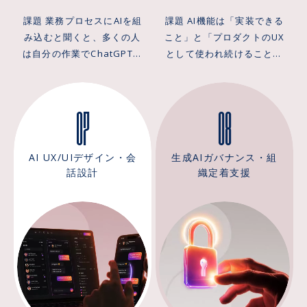
に広げるDXコンサル的な進
別ツールとして配るのでは
択・実行計画・停止条件」
い文書を平気で正解として
課題 業務プロセスにAIを組
課題 AI機能は「実装できる
め方ではなく、痛みのある
なく、いまの業務画面や手
の4つを先に決めます。なか
返す、というどれも中途半
み込むと聞くと、多くの人
こと」と「プロダクトのUX
業務を1つ選び、その場で試
順の中に置き換える形で組
でも要になるのが停止条件
端な結果になります。
は自分の作業でChatGPTを
として使われ続けること」
し、現場が使った実績を作
み込むことで、PoCから本
です。間違えたときに取り
ARCHECOのアプローチ
使う場面を想像します。し
が別物です。精度を上げて
ってから横に広げる順序を
番運用への移行を「感触」
返しがつく処理（下書きの
ARCHECOは、精度をあとか
かしそれは業務プロセスへ
から機能を実装する技術起
徹底します。 提供価値 提供
ではなく数字で判断できる
生成、候補の絞り込み、定
ら上げるのではなく、入れ
07
08
のAI組み込みではなく、個
点の進め方は、動いても使
するのは、分厚い構想資料
状態にします。 提供価値 提
型レポートの作成など）は
る前の設計で決めます。ま
人レベルの効率化にとどま
われないという結果になり
ではなく、PoC予算の獲得
供するのは、生成AI導入を
エージェントに任せ、取り
ず社内文書の棚卸しを行
っているだけです。各自が
がちです。AIプロダクト開
から本番実装までの意思決
実験で終わらせないため
返しがつかない処理（決
い、どこに何があり更新は
自分の作業でAIを使って速
発でつまずくのは技術力で
定を支える全社AI戦略の基
の、PoC設計から本番移行
AI UX/UIデザイン・会
生成AIガバナンス・組
済・在庫の引き当て・受注
誰の担当かを洗い出しま
くなっても、受け渡しの前
はなく、どの画面のどの操
盤です。支援の現場で見え
までの一貫した支援です。
話設計
織定着支援
の確定など）はシステム側
す。次にAIが読める形へ構
後で人が待っている限り、
作を置き換えるかを決めな
ているのは、構想を30個並
定着の現場で見えているの
の保証に残す。この境界を
造化し、文書の性質に応じ
部門全体の業務プロセスの
いまま作り始めることで
べるより動く1個が現場の空
は、業務画面から1操作で届
設計の最初に引くことで、
てチャンクの単位を決め
所要時間は変わりません。
す。使われない理由の多く
気を変えるという事実で、
くかどうかが分岐点になる
LLM単体では届かない精度
る。そのうえで、数値はデ
業務フローを可視化すると
は精度ではなく、置き場所
まず予算が取れる単位とし
という事実で、この1ステッ
の先を仕組みで補います。
ータベースへの問い合わ
まず見えるのは、作業その
と伝え方にあります。触れ
て3つのフェーズに区切って
プの距離を最初の設計対象
LangChain・
せ、文書はベクトル検索と
ものより「誰から誰に渡る
る状態にして初めて、その
進めます。半日かかってい
にします。プロンプトを個
LangGraph・CrewAI等の
ハイブリッド検索、関係性
ところで止まっているか」
機能が要るか要らないかが
た作業が1時間になる体験を
人の工夫に任せず型として
フレームワークは、この設
はグラフ探索というよう
という停止点です。ここを
分かるにもかかわらず、精
最初に作ると、それが社内
固定すると品質のばらつき