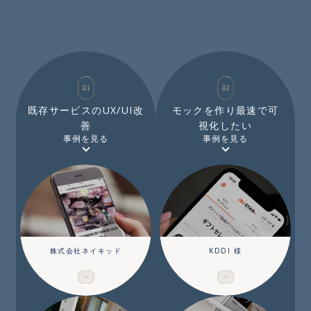
既存サービスのUX/UI改
モックを作り最速で可
善
視化したい
事例を見る
事例を見る
株式会社ネイキッド
KDDI 様