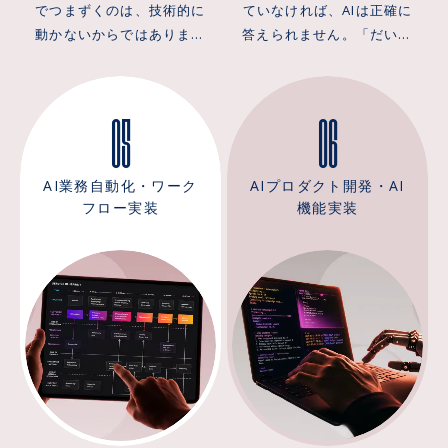
でつまずくのは、技術的に
ていなければ、AIは正確に
り着く前に検討が止まって
いう機会損失につながりま
動かないからではありませ
答えられません。「だいた
しまいます。 ARCHECOの
す。 ARCHECOのアプロー
ん。単一のLLM呼び出しに
い合っている要約」を返す
アプローチ ARCHECOの生
チ ARCHECOの生成AI導入
全部を任せると、複雑な業
だけでは、業務では使い物
成AIコンサルティングは、
支援は、対象業務の選定、
05
06
務は途中で止まります。止
にならないからです。RAG
経営課題の棚卸しとAI適用
プロンプト設計、業務シス
まった場所が分からないま
構築でつまずくのは、AIの
領域の特定から始めます。
テムへの接続、受入・定着
ま「なんとなく動いた」状
性能が足りないからではな
ここまでは一般的なAIコン
までを一気通貫で設計しま
態で本番に出すと、本来は
く、社内の知識を検索前に
AI業務自動化・ワーク
AIプロダクト開発・AI
サルと同じです。違うの
す。PoCを作ること自体は
任せてはいけない処理まで
どう構造化するかを飛ばし
フロー実装
機能実装
は、そこから先を「やるこ
難しくありません。
通してしまう事故につなが
ているからです。社内の知
とを選ぶ」ためではなく
ChatGPT・Claude・
ります。必要なのは、複数
識は、正確な集計が要る表
「やらないことを決める」
Geminiのいずれも、数日あ
のAIモデル・外部ツール・
のデータ、意味の近さで探
ために使う点です。優先度
れば動くものは作れます。
データベースを連携させ、
す文書、組織や依存関係の
をつけて対象を1つに絞り、
難しいのはその先で、PoC
どこで止めるかまで決めて
ようなつながりの3種類に分
ROI試算・技術選定・ガバナ
に着手する前に品質・速
動くエージェント設計で
かれ、それぞれ検索の戦略
ンス要件・推進体制まで
度・利用率・2週間後の継続
す。 ARCHECOのアプロー
が違います。これを全部1つ
を、その1業務が現場で実際
利用という本番移行の判定
チ ARCHECOは、AIエージ
のベクトル検索に投げ込む
に動くところまで一気通貫
基準を先に決めておくこと
ェントに何かを任せる前に
と、数値の質問には推測で
で設計します。全社に一度
です。あわせて、生成AIを
「タスク分解・ツール選
答え、更新されていない古