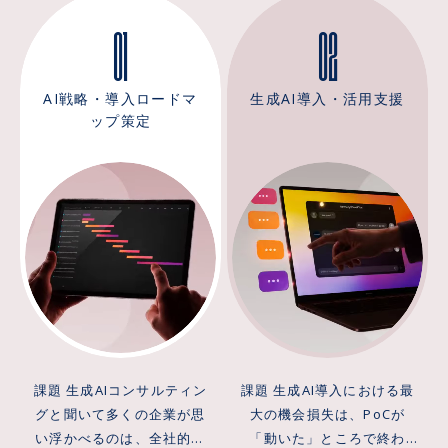
01
02
AI戦略・導入ロードマ
生成AI導入・活用支援
ップ策定
課題 生成AIコンサルティン
課題 生成AI導入における最
グと聞いて多くの企業が思
大の機会損失は、PoCが
い浮かべるのは、全社的な
「動いた」ところで終わ