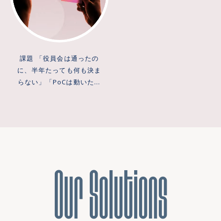
の延長では、出力が毎回同
全に見えますが、禁止を強
のまま聞け、根拠の原文を1
に役割を分けて設計しま
数週間に短縮。動くものを
じとは限らないAI特有の不
めるほど、個人アカウント
操作で開ける状態です。閲
す。全部をAIに任せると確
早く触れる状態にしたうえ
確実性に対応しきれませ
での利用のように見えない
覧権限のない文書は検索結
実性が必要な処理まで結果
で、精度・速度・費用の落
ん。既存プロダクトにAI機
場所へ活用が逃げていくだ
果にも出さないように制御
が揺らぐため、業務プロセ
としどころと、誤ったとき
能を追加する場合も、この
けです。稟議で「なぜ禁止
し、出典なしでは答えさせ
課題 「役員会は通ったの
ス全体を通しで見て役割分
の見せ方までを合わせて設
不確実性への向き合い方が
ではなくこの設計にするの
ない設計にすることで、誤
に、半年たっても何も決ま
担を先に決めることを徹底
計します。 提供価値 通常6
同じように問われます。
か」を説明できる根拠が必
った回答をそのまま信じて
らない」「PoCは動いたの
します。AIによる業務効率
ヶ月かかるMVP構築を最短
ARCHECOのアプローチ 精
要です。 ARCHECOのアプ
しまう事故を防ぎます。文
に、本番化の稟議が通らな
化の効果は、個々の作業速
数週間で立ち上げ、精度・
度を上げれば信頼されると
ローチ 全社禁止にすれば管
書は更新され続けるものな
い」——大企業の新規事業
度ではなく、この役割分担
速度・費用・失敗時の見せ
考えがちですが、精度が高
理はしやすくなります。た
ので、利用ログを分析しな
が止まる場所は、だいたい
が正しく機能しているかど
方という4つの軸を同じ重さ
くても、間違えたときの扱
だし禁止を強めるほど、利
がら精度を保つ運用まで含
同じです。技術的に失敗す
うかで決まります。 提供価
で決めることで、技術的に
いが悪ければ信頼は崩れま
用は個人アカウントのよう
めて設計します。答えが合
るのではなく、PMFに到達
値 提供するのは、業務プロ
動くだけでなく現場で使わ
Our Solutions
す。ARCHECOは、理解でき
な見えない場所に移るだけ
っていることよりも、根拠
する前に予算と社内の熱量
セスのボトルネック分析か
れ続けるAI機能を実現しま
る・信頼できる・直せるの3
で、リスクは減らず可視性
をすぐに原文で確認できる
が先に尽きる。実際、MVP
らKPI設計・効果測定までを
す。機能は足すほど使われ
段でAI体験を設計します。
だけが失われます。
ことのほうが、社内GPTが
を作る工程そのものは3日で
一貫した、業務プロセスへ
なくなる傾向があるため、
何を任せられるかを入口で
ARCHECOは、判断できる具
日常的に使われ続けるかど
終わっても、社内で本番化
のAI組み込み一式です。実
朝の要望をその日のうちに
示し、根拠を併記して断定
体例を先に作ります。「機
うかを決めます。
を決めるのに18か月かかっ
装の現場で見えているの
反映しながら、必要な機能
を避け、違ったときにその
密情報は禁止」ではなく、
た事例も見てきました。作
は、業務が遅い原因の多く
だけを磨き込みます。AI開
場で修正・取り消しできる
外に出たときに困る情報と