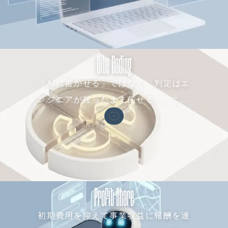
ちで事業を立ち上げた際
は、顧客接点を1か所変える
だけで受注が8.5倍になった
例もあり、市場投入後は現
Vibe Coding
場からの要望をその日のう
ちに反映しながら磨き込み
「AIに書かせる」ではなく「判定はエ
ます。新規事業コンサルと
して構想段階から関わるか
ンジニアが握ったまま任せる」。これ
らこそ、MVP開発・PoC開
がバイブコーディングの本体で、MVP
発の先にある事業化の判断
構築を通常の数分の一の期間で実現し
まで、同じチームで見届け
られます。立ち上げて終わ
ます
りではなく、育てるところ
まで責任を持つ座組みで
す。 <a
Profit Share
href="https://archeco.co
.jp/youtube/consulting">
初期費用を抑えて事業収益に報酬を連
"新規事業コンサルのリア