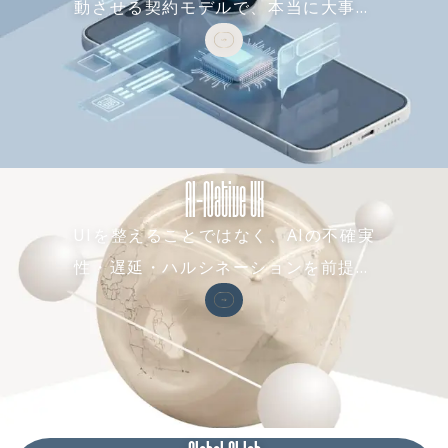
動させる契約モデルで、本当に大事な
ル"動画を見る</a> <a
href="https://archeco.co
のは分配率ではなく「利益の定義」を
.jp/youtube/lean">"大企
契約前に固めること。ARCHECOはそこ
業がとるべき新規事業戦
まで含めて事業に伴走します
略"動画を見る</a> <a
href="https://archeco.co
.jp/youtube/event">"大
AI-Native UX
手企業の失敗実話から学ぶ
事業企画"動画を見る</a>
<a
UIを整えることではなく、AIの不確実
href="https://archeco.co
性・遅延・ハルシネーションを前提に
.jp/news/consultant">"
受託中心のUXコンサル会社
した設計原則を持つことで、「動くの
との違い"記事を読む</a>
に使われない」AIデザインを防ぎます