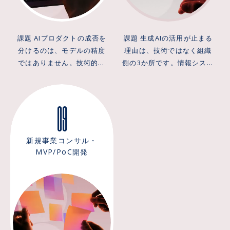
計を実装する手段として使
に、問いの型に応じて参照
特定せずにAIを個人ツール
度を先に磨き込んでから世
に伝染し横展開が進みま
が消えるため、テンプレー
い分けます。 提供価値 複雑
先を切り替える検索パイプ
として配っても、業務プロ
に出そうとすると、判断が
す。さらに、同じ支出でも
ト化を先に行います。本番
な業務を最後まで遂行し、
ラインを設計します。ベク
セス全体は速くなりませ
遅れて機会を逃します。
通る科目名を変えるだけで
移行の判定は動いた瞬間で
課題 AIプロダクトの成否を
課題 生成AIの活用が止まる
かつ止まるべき場所では確
トルデータベースの選定、
ん。 ARCHECOのアプロー
ARCHECOのアプローチ
稟議の通過経路が変わるこ
はなく2週間後も使われてい
分けるのは、モデルの精度
理由は、技術ではなく組織
実に止まるAIエージェント
Embeddingモデルの評価、
チ ARCHECOは、業務プロ
ARCHECOは、精度を上げる
とまで踏まえて、体制設計
るかで行い、最終的に手順
ではありません。技術的に
側の3か所です。情報システ
を提供します。目安とし
リランキングの実装、そし
セスへのAI組み込みを個人
前に「どの画面の、どの操
に落とし込みます。生成AI
書に載って初めて定着した
正しく動いていても、ユー
ム部やDX推進室の担当者
て、要件が固まった業務で
て回答の根拠を示しハルシ
の作業改善ではなく、部門
作を置き換えるか」を先に
コンサルティングの成果
とみなします。PoCから本
ザーが結果を理解できず、
は、全社禁止にするか野放
あれば、通常の見積りで
ネーションを検知するガー
横断のプロセス設計として
決めます。既存プロダクト
は、資料の厚みではなくこ
番までのギャップを、この
09
信頼できず、外れたときに
しにするかの二択で板挟み
15〜25人月相当かかる実装
ドレール設計までを一貫し
扱います。まず現行の業務
へのAI機能追加から、AI-
の3フェーズが実際に回り始
基準と型で埋めます。
直せなければ使われなくな
になりがちです。ルールが
を3日で立ち上げ、本番で異
て行います。この順番を飛
フローを可視化し、誰から
Nativeな新規プロダクトの
めたかどうかで判断しま
ります。何でも聞けるチャ
「機密情報は禁止」のよう
常が起きた場合も検知から
ばすと、更新されない文書
誰に渡り、どこで止まって
フルスクラッチ開発まで対
す。
ット窓口にすれば良いとい
な列挙にとどまり、何が該
恒久対応まで最短1時間で戻
を正解として返し続ける事
新規事業コンサル・
いるかを洗い出します。そ
応し、自然言語処理・画像
うものでもなく、入口で何
当するか現場が判断できな
す運用体制まで含めて構築
故につながります。 提供価
MVP/PoC開発
のうえで、生成AIが得意な
認識・レコメンデーショ
ができるか伝わらないUI
い。研修が一般論で終わ
します。「作れるか」では
値 社内の知識を3種類に区
判断・生成（読み取り・分
ン・予測分析・音声対話な
は、聞き方が分からないま
り、自分の業務に翻訳され
なく「本番で運用しきれる
分し、集める工程と絞る工
類・下書き作成）、RPA・
どの技術は、体験を成立さ
ま離脱を生みます。機能を
ないまま終わる。推進者が
か」を基準に設計します。
程の2段階に分けることで、
iPaaSが得意な確実な受け
せるための手段として選定
足すほど選択肢が増え、か
異動すると効果を測る仕組
検索の精度が上がります。
渡し（システムへの転記・
します。自社開発のAI自律
えって使われなくなること
みが残らず、元の手順に戻
社員が実際に使うのは、い
承認・記録）、人が担うべ
開発ツールを活用し、通常6
もあります。従来のUI設計
る。全社に禁止を敷けば安
つもの業務画面から自然文
き例外処理と最終判断の3つ
ヶ月かかるMVP構築を最短