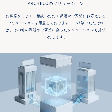
る速さと決める速さがこれ
が作業ではなく受け渡しの
発会社として技術実装だけ
ARCHECOのソリューション
導線を用意します。会話設
困らない情報を、自社の業
ほど噛み合わないまま進む
待ち時間にあるという事実
でなくプロダクトの市場価
計では入口・本筋・行き止
務に即した例で線引きしま
新規事業は珍しくありませ
で、まずこの受け渡しを洗
値を重視し、既存プロダク
お客様からよくご相談いただく課題やご要望にお応えする
まりの3つを分け、特に手薄
す。研修も座学で終わらせ
ん。ARCHECOは10年間、
い出してから着手します。
トへの機能追加からAI-
になりがちな「答えられな
ず、営業・管理部門・開発
ソリューションを用意しております。ご相談いただけれ
大企業の新規事業コンサル
AI・RPA・人という3つの役
Nativeなフルスクラッチ開
いとき」の振る舞いを先に
など部門ごとの実務を題材
ば、その他の課題やご要望に会ったソリューションも提供
として伴走しながら、この
割に分けて自動化すると、
発まで一貫して対応しま
決めます。10年間のUX/UI
にし、手を動かして翌日か
いたします。
同じ構造を繰り返し見てき
自動化率を上げるほど残り1
す。
デザインで培ったユーザー
ら使える状態にします。ル
ました。 ARCHECOのアプ
割の例外処理が難しくなる
テストと行動観察の手法
ール・スキル・継続の3本柱
ローチ やることは一つで
ため、そこをあえて人に残
を、AI特有の不確実性に適
を同時に立てることが定着
す。同じ予算から取れる検
す設計にすることで運用が
用します。 提供価値 AI UX
の必要条件で、どれか1つが
証回数を最大化する。作る
壊れません。効果測定は
リサーチから会話・インタ
欠けても、他の2つがあって
前にPretotypingで需要を
「年間◯時間削減」ではな
ラクション設計、プロトタ
も定着しません。 提供価値
測り、自社開発のAI自律開
く、人手を介さず通った件
イプでの検証、デザインシ
AI利用ガイドラインの策定
発ツールを使ったMVP開
数で数えます。数えられる
ステムへの実装まで一貫し
から、部門別の実務研修、
発・PoC開発によって構想
形にすることで、業務プロ
て支援します。評価は満足
各部門への推進役（チャン
から数週間のうちに市場投
セスの改善が継続する仕組
度ではなく、ユーザーが最
ピオン）の配置、定着状況
入まで持っていき、アンケ
みまで含めて提供します。
後まで到達したか、途中で
のモニタリングまでを一貫
ートの好意的な回答ではな
やめたかで測ります。処理
して支援します。測るのは
く実ユーザーの課金行動を