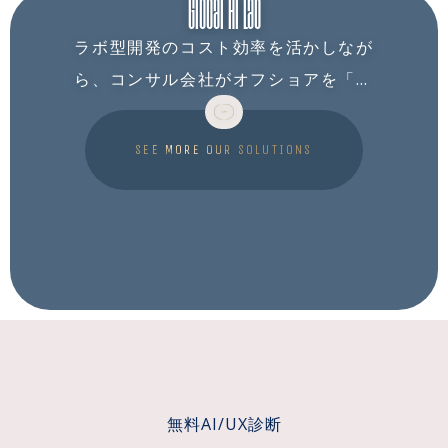
Global AI Lab
ラボ型開発のコスト効率を活かしなが
ら、コンサル会社がオフショアを「使
う」のではなく、自己資金で現地法人
を設立した当事者意識のある3拠点体制
SEE MORE OUR SOLUTIONS
でAI開発を提供します
無料AI/UX診断