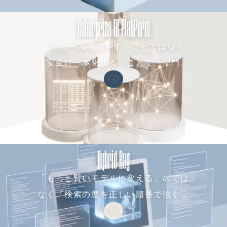
中の見せ方・確からしさの
受講率ではなく、週に一度
合格基準に置く。仮説設
表示・修正の手段・断定を
以上使っている人の割合
Enterprise AI Platform
計・MVP/PoC開発・市場検
避けた文言は、その場しの
と、業務手順書に載った数
証のどこか1つを丁寧にやる
ぎで終わらせずパターンと
です。配った数ではなく、
のではなく、この3点をセッ
「AIツールを増やす」ことではなく
して残し、既存のデザイン
使われた事実だけを定着の
トで速く回すことで、通常
「安全に一本化する」ことで、部門ご
システムに組み込む形で納
証拠にします。ルールは一
なら1回しか試せない予算で
品します。高精度プロトタ
度作って終わりにせず、現
とに乱立したAI活用を、認証・コス
複数回まわします。新規事
イプによるユーザビリティ
場で実際にどう使われたか
業コンサルとして、精緻な
ト・利用ログが見える全社基盤に変え
テストを経て、実装フェー
を観測し、判断に迷った実
事業計画書を作り込むこと
ます
ズまで伴走し、フロントエ
例を具体例として追記し続
より、外れたときにすぐ次
ンドの品質監修も担いま
ける運用まで含めて設計し
の検証に移れる速さを優先
す。
ます。禁止事項を並べる仕
します。 提供価値 受託開発
Hybrid Rag
事ではなく、現場が自分で
からプロフィットシェアま
判断できる状態を作り、そ
で、事業フェーズに応じて
れを保ち続ける仕事とし
「もっと賢いモデルに変える」のでは
契約モデルを変えられま
て、生成AIの組織定着を設
す。「作って納品して終わ
なく「検索の型を正しい順番で強くす
計します。
り」ではなく、立ち上がる
る」ことで、頭打ちになった社内RAG
ところまで同じ側に立つ形
の精度をもう一段引き上げます
を選べます。実際に自分た