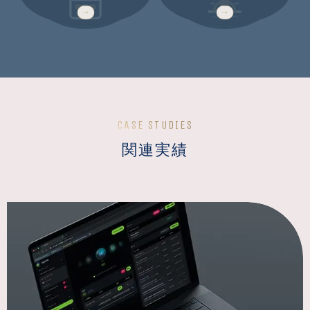
BY TEAM
ROUTINE
CASE STUDIES
関連実績