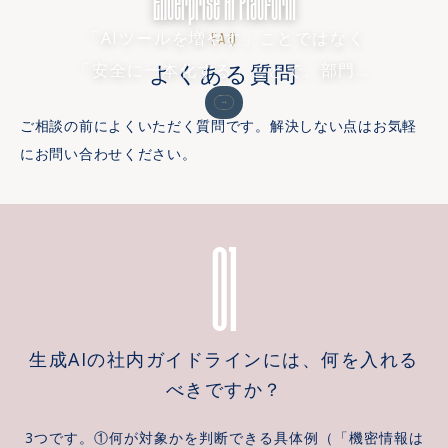
「AIツールを増やす」ことではなく
FAQ
よくある質問
「安全に一本化する」ことで、部門ご
とに乱立したAI活用を、認証・コス
ご相談の前によくいただく質問です。解決しない点はお気軽
ト・利用ログが見える全社基盤に変え
にお問い合わせください。
ます
01
生成AIの社内ガイドラインには、何を入れる
べきですか？
3つです。①何が対象かを判断できる具体例（「機密情報は