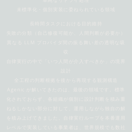
単純なリトライ処理
未標準化・個別実装に委ねられている領域
長時間タスクにおける目的維持
失敗の分類（自己修復可能か、人間判断が必要か）
異なる LLM プロバイダ間の振る舞い差の透明な吸
収
Archeco
自律実行の中で「いつ人間が介入すべきか」の境界
設計
100%
全工程の判断根拠を後から再現する観測構造
Agenic が解いてきたのは、最後の領域です。標準
化されておらず、各組織が個別に設計判断を積み重
ねるしかない部分に対して、運用しながら独自の解
を積み上げてきました。自律実行ループを本番運用
レベルで実装している事業者は、世界規模でも数社