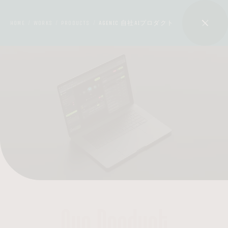
HOME
WORKS
PRODUCTS
AGENIC 自社AIプロダクト
/
/
/
Our Product