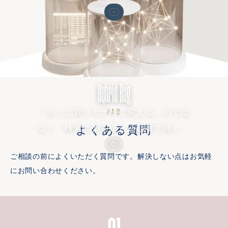
とに乱立したAI活用を、認証・コス
ト・利用ログが見える全社基盤に変え
ます
Hybrid Rag
「もっと賢いモデルに変える」のでは
FAQ
よくある質問
なく「検索の型を正しい順番で強くす
る」ことで、頭打ちになった社内RAG
ご相談の前によくいただく質問です。解決しない点はお気軽
の精度をもう一段引き上げます
にお問い合わせください。