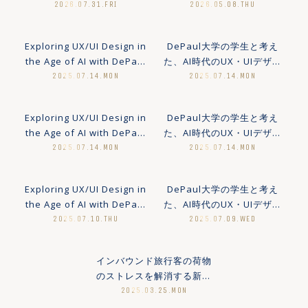
工業大学の学生に伝えたこ
社会実装する会社"へ。
2026.07.31.FRI
2026.05.08.THU
MORE
MORE
と
ARCHECO Inc. 新ブランド
サイト公開
Exploring UX/UI Design in
DePaul大学の学生と考え
the Age of AI with DePaul
た、AI時代のUX・UIデザイ
University Students –
ン 〜ディズカッション編〜
2025.07.14.MON
2025.07.14.MON
MORE
MORE
Discussion Stage
Exploring UX/UI Design in
DePaul大学の学生と考え
the Age of AI with DePaul
た、AI時代のUX・UIデザイ
University Students –
ン 〜ワークショップ編〜
2025.07.14.MON
2025.07.14.MON
MORE
MORE
Workshop Stage
Exploring UX/UI Design in
DePaul大学の学生と考え
the Age of AI with DePaul
た、AI時代のUX・UIデザイ
University Students –
ン 〜企画編〜
2025.07.10.THU
2025.07.09.WED
MORE
MORE
Planning Stage
インバウンド旅行客の荷物
のストレスを解消する新規
事業「Ohbag」のご紹介
2025.03.25.MON
MORE