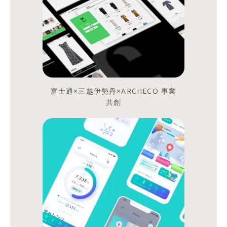
る
会
社"へ。
ARCHECO
Inc.
富士通×三越伊勢丹×ARCHECO 事業
新
共創
ブ
ラ
ン
ド
サ
イ
ト
公