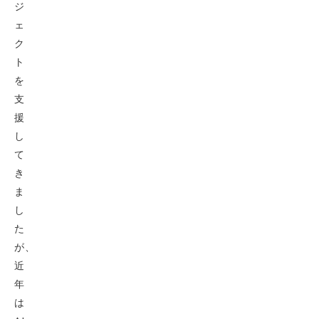
ジ
ェ
ク
ト
を
支
援
し
て
き
ま
し
た
が、
近
年
は