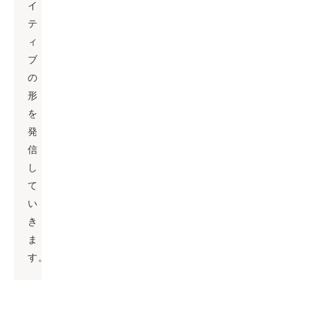
イ
テ
ィ
ブ
の
形
を
発
信
し
て
い
き
ま
す。