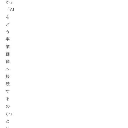
か」
「AI
を
ど
う
事
業
価
値
へ
接
続
す
る
の
か」
と