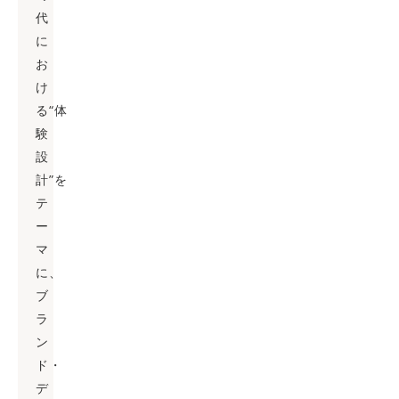
代
に
お
け
る“体
験
設
計”を
テ
ー
マ
に、
ブ
ラ
ン
ド・
デ