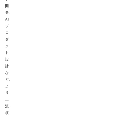
開
発、
AI
プ
ロ
ダ
ク
ト
設
計
な
ど、
よ
り
上
流・
横