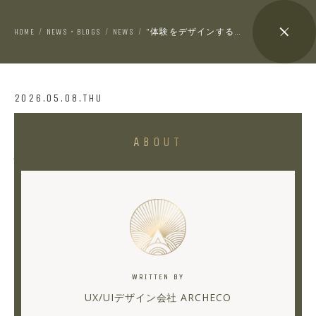
HOME
NEWS・BLOGS
NEWS
"体験をデザインする会社"から、"AI時代の体験を社会実装する会社"へ。ARCHECO INC. 新ブランドサイト公開
/
/
/
2026.05.08.THU
"体
ABOUT
験
を
デ
ザ
イ
ン
WRITTEN BY
す
UX/UIデザイン会社 ARCHECO
る