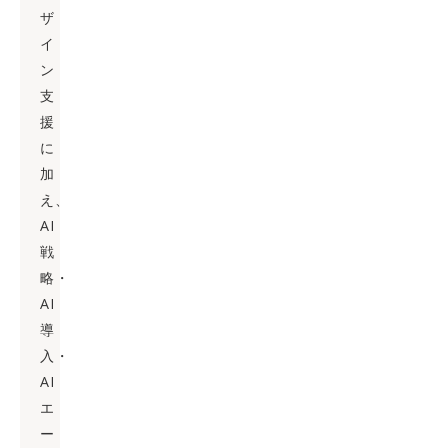
ザ
イ
ン
支
援
に
加
え、
AI
戦
略・
AI
導
入・
AI
エ
ー