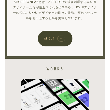
ARCHECONEWSとは、ARCHECOで現在活躍するUX/UI
会
デザイナーたちが最近気になる出来事や、UX/UIデザイナ
ーの悩み、UX/UIデザイナーの日々の業務、変わったルー
社"か
ルをお伝えする記事を掲載しています。
ら、"AI
時
代
ABOUT
の
体
験
を
WORKS
社
会
実
装
す