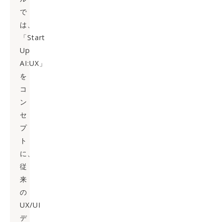
で
は、
「Start
Up
AI:UX」
を
コ
ン
セ
プ
ト
に、
従
来
の
UX/UI
デ