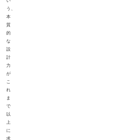
い
う、
本
質
的
な
設
計
力
が
こ
れ
ま
で
以
上
に
求