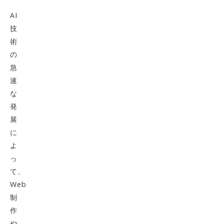
AI
技
術
の
急
速
な
発
展
に
よ
っ
て、
Web
制
作
や