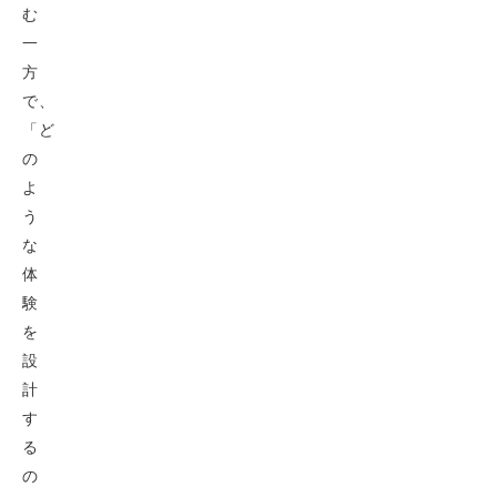
む
一
方
で、
「ど
の
よ
う
な
体
験
を
設
計
す
る
の