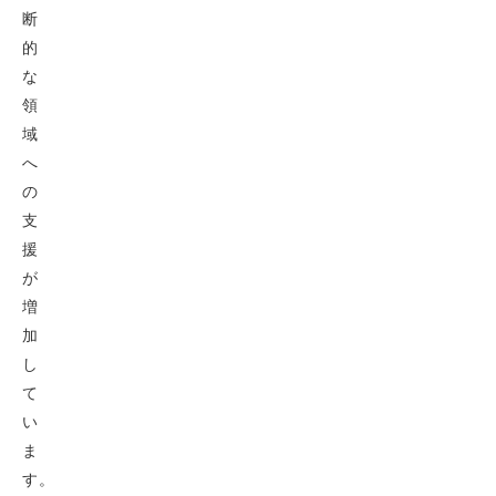
断
的
な
領
域
へ
の
支
援
が
増
加
し
て
い
ま
す。