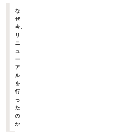
な
ぜ
今、
リ
ニ
ュ
ー
ア
ル
を
行
っ
た
の
か