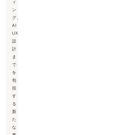
ィ
ン
グ、
AI
UX
設
計
ま
で
を
包
括
す
る
新
た
な
事