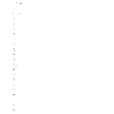
「Start
Up
AI:UX」
の
メ
ッ
セ
ー
ジ
を
掲
げ
た、
新
ブ
ラ
ン
ド
サ
イ
ト
の