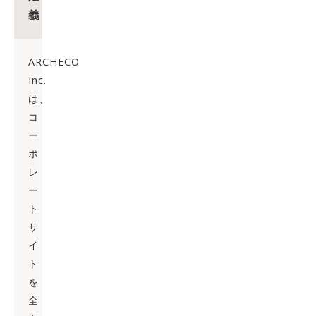
義
ARCHECO
Inc.
は、
コ
ー
ポ
レ
ー
ト
サ
イ
ト
を
全