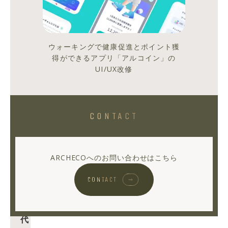
開
ウォーキングで健康促進とポイント獲
ARCHECO
OFFICIAL
得ができるアプリ「アルコイン」の
UI/UX改修
シ
シ
ェ
ェ
ア
ア
す
す
る
る
CONTACT
News
Branding
ARCHECOへのお問い合わせはこちら
CONTACT
AI
時
代