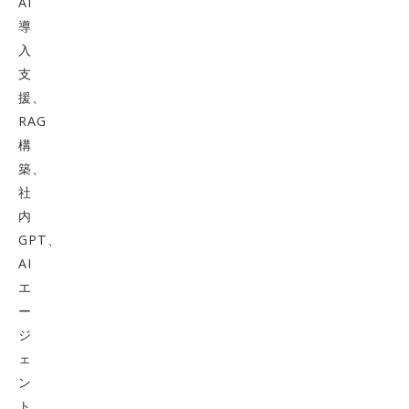
AI
導
入
支
援、
RAG
構
築、
社
内
GPT、
AI
エ
ー
ジ
ェ
ン
ト