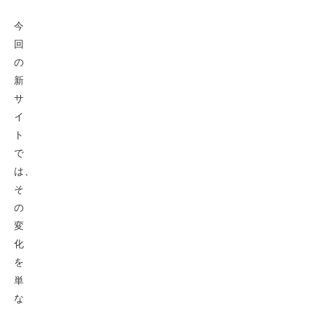
今
回
の
新
サ
イ
ト
で
は、
そ
の
変
化
を
単
な