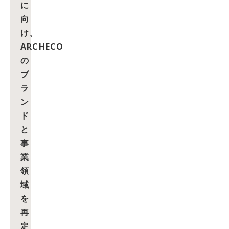
に
向
け、
ARCHECO
の
ブ
ラ
ン
ド
と
事
業
領
域
を
再
定