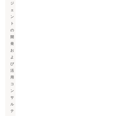
ジ
ェ
ン
ト
の
開
発
お
よ
び
活
用
コ
ン
サ
ル
テ