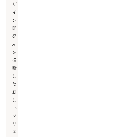
ザ
イ
ン・
開
発・
AI
を
横
断
し
た
新
し
い
ク
リ
エ