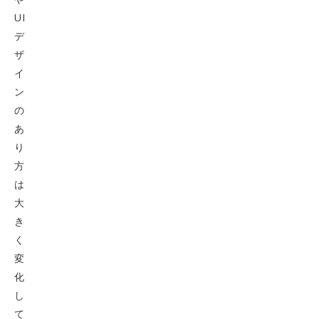
UI
デ
ザ
イ
ン
の
あ
り
方
は
大
き
く
変
化
し
て