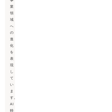
業
領
域
へ
の
進
化
を
表
現
し
て
い
ま
す。
AI
時