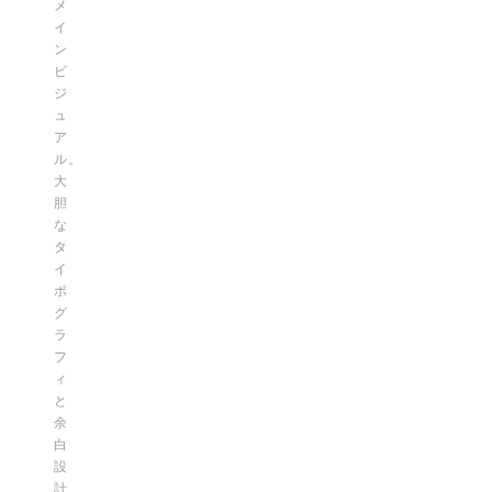
メ
イ
ン
ビ
ジ
ュ
ア
ル。
大
胆
な
タ
イ
ポ
グ
ラ
フ
ィ
と
余
白
設
計