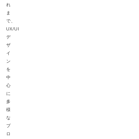
れ
ま
で、
UX/UI
デ
ザ
イ
ン
を
中
心
に
多
様
な
プ
ロ