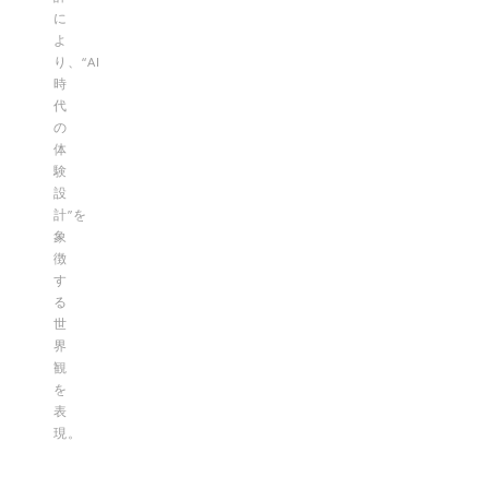
に
よ
り、“AI
時
代
の
体
験
設
計”を
象
徴
す
る
世
界
観
を
表
現。