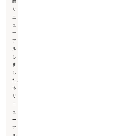
面
リ
ニ
ュ
ー
ア
ル
し
ま
し
た。
本
リ
ニ
ュ
ー
ア
ル