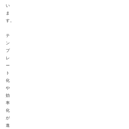
い
ま
す。
テ
ン
プ
レ
ー
ト
化
や
効
率
化
が
進