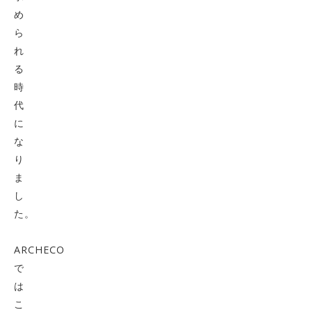
め
ら
れ
る
時
代
に
な
り
ま
し
た。
ARCHECO
で
は
こ