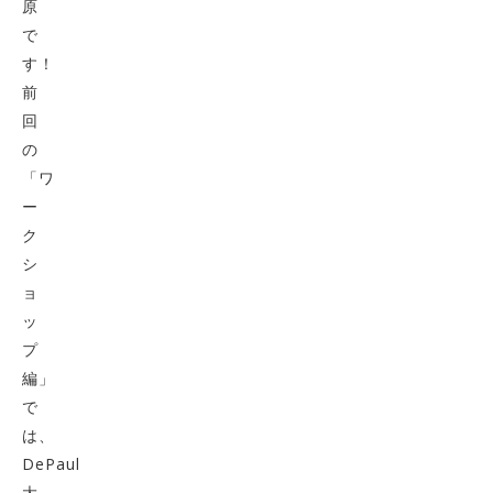
原
で
す！
前
回
の
「ワ
ー
ク
シ
ョ
ッ
プ
編」
で
は、
DePaul
大