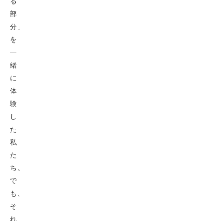
る
部
分」
を
一
緒
に
体
験
し
た
私
た
ち。
で
も、
そ
れ