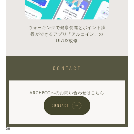
こ
ん
ウォーキングで健康促進とポイント獲
得ができるアプリ「アルコイン」の
に
UI/UX改修
ち
は、
Archeco
学
CONTACT
生
イ
ン
ARCHECOへのお問い合わせはこちら
タ
ー
CONTACT
ン
の
湯