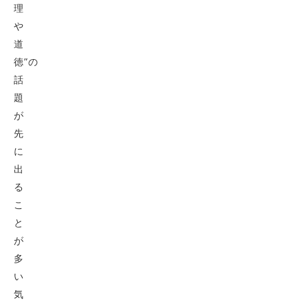
理
や
道
徳”の
話
題
が
先
に
出
る
こ
と
が
多
い
気