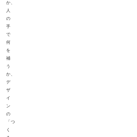
か、
人
の
手
で
何
を
補
う
か、
デ
ザ
イ
ン
の
「つ
く