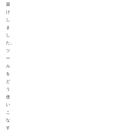
届
け
し
ま
し
た。
ツ
ー
ル
を
ど
う
使
い
こ
な
す