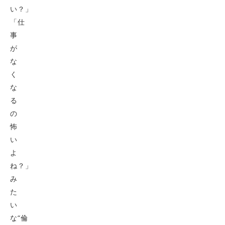
い？」
「仕
事
が
な
く
な
る
の
怖
い
よ
ね？」
み
た
い
な“倫