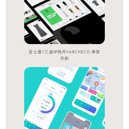
ズ
カ
ッ
シ
ョ
富士通×三越伊勢丹×ARCHECO 事業
ン
共創
編〜
MIHO
YUHARA
シ
シ
ェ
ェ
ア
ア
す
す
る
る
Branding