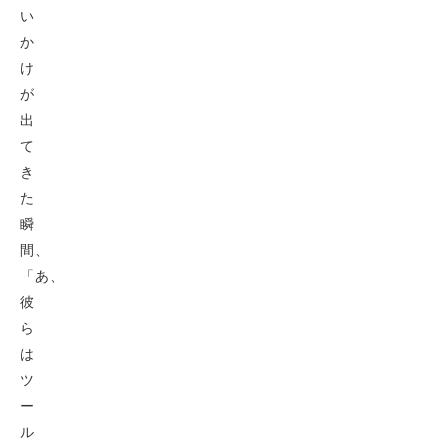
い
か
け
が
出
て
き
た
瞬
間、
「あ、
彼
ら
は
ツ
ー
ル