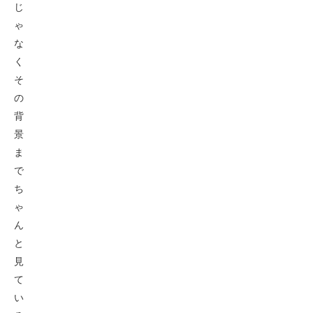
じ
ゃ
な
く
そ
の
背
景
ま
で
ち
ゃ
ん
と
見
て
い