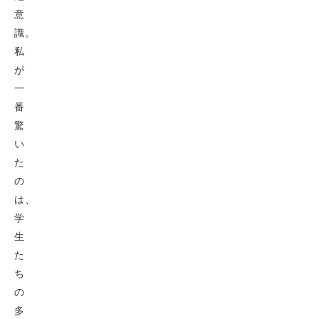
意
識。
私
が
一
番
驚
い
た
の
は、
学
生
た
ち
の
多