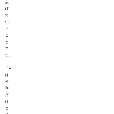
広
げ
て
い
た
こ
と
で
す。
「AI
は
便
利
だ
け
ど、