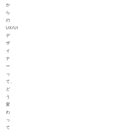
か
ら
の
UX/UI
デ
ザ
イ
ナ
ー
っ
て、
ど
う
変
わ
っ
て