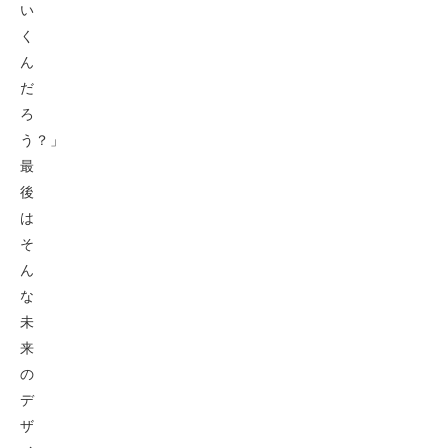
い
く
ん
だ
ろ
う？」
最
後
は
そ
ん
な
未
来
の
デ
ザ