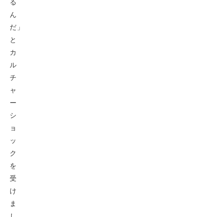
る
ん
だ」
と
カ
ル
チ
ャ
ー
シ
ョ
ッ
ク
を
受
け
ま
し