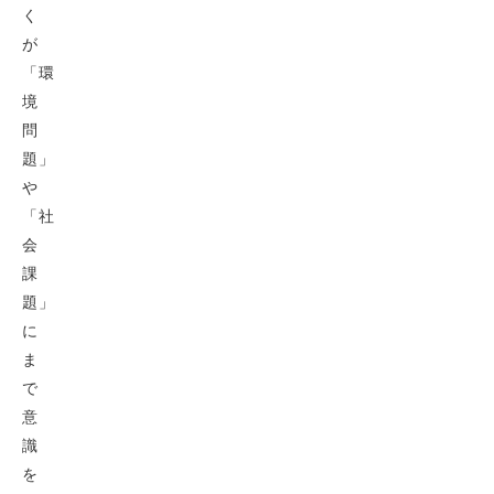
く
が
「環
境
問
題」
や
「社
会
課
題」
に
ま
で
意
識
を