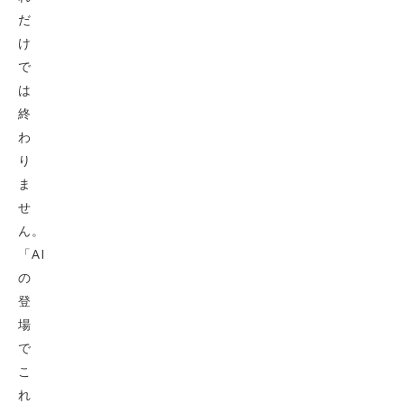
だ
け
で
は
終
わ
り
ま
せ
ん。
「AI
の
登
場
で
こ
れ