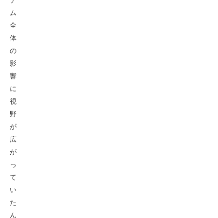
ム
全
体
の
影
響
に
視
野
が
広
が
っ
て
い
た
ん