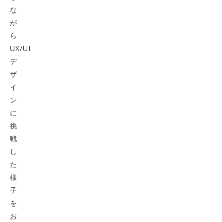
な
が
ら
UX/UI
デ
ザ
イ
ン
に
挑
戦
し
た
様
子
を
お