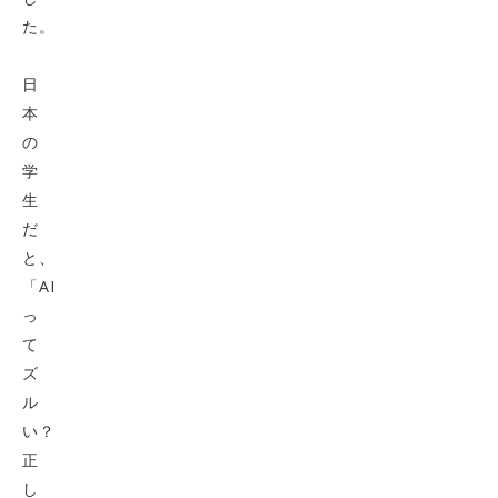
た。
日
本
の
学
生
だ
と、
「AI
っ
て
ズ
ル
い？
正
し