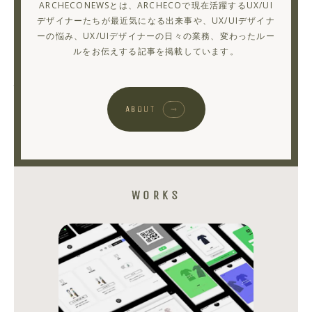
ARCHECONEWSとは、ARCHECOで現在活躍するUX/UI
た、
デザイナーたちが最近気になる出来事や、UX/UIデザイナ
ーの悩み、UX/UIデザイナーの日々の業務、変わったルー
AI
ルをお伝えする記事を掲載しています。
時
代
の
ABOUT
UX・
UI
デ
ザ
WORKS
イ
ン
〜
デ
ィ