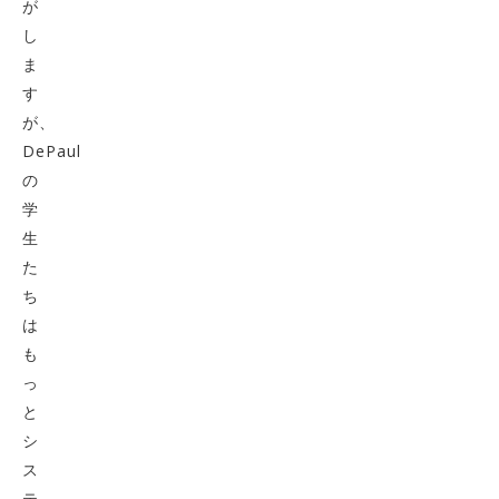
が
し
ま
す
が、
DePaul
の
学
生
た
ち
は
も
っ
と
シ
ス
テ