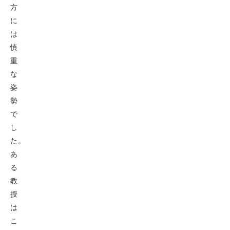
方
に
は
慎
重
な
姿
勢
で
し
た。
あ
る
教
授
は
こ