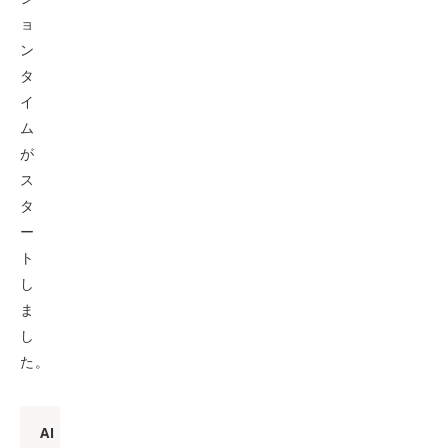
ョ
ン
タ
イ
ム
が
ス
タ
ー
ト
し
ま
し
た。
AI