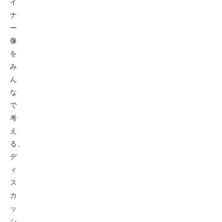
イ
ナ
ー
像
を
み
ん
な
で
考
え
る、
デ
ィ
ス
カ
ッ
シ