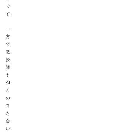
で
す。
一
方
で、
教
授
陣
も
AI
と
の
向
き
合
い