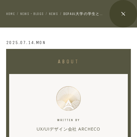
HOME
NEWS・BLOGS
NEWS
DEPAUL大学の学生と考えた、AI時代のUX・UIデザイン 〜ディズカッション編〜
/
/
/
2025.07.14.MON
DePaul
ABOUT
大
学
の
学
生
と
WRITTEN BY
考
UX/UIデザイン会社 ARCHECO
え