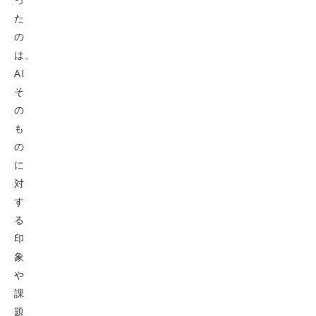
た
の
は、
AI
そ
の
も
の
に
対
す
る
印
象
や
課
題