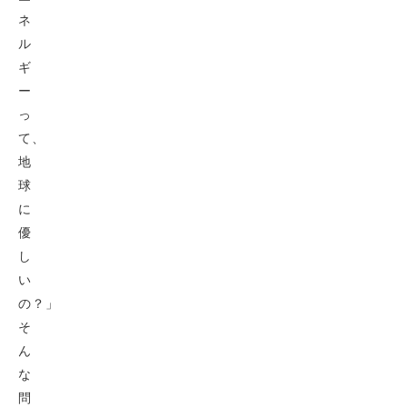
ネ
ル
ギ
ー
っ
て、
地
球
に
優
し
い
の？」
そ
ん
な
問