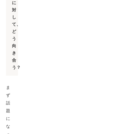
に
対
し
て、
ど
う
向
き
合
う？
ま
ず
話
題
に
な
っ