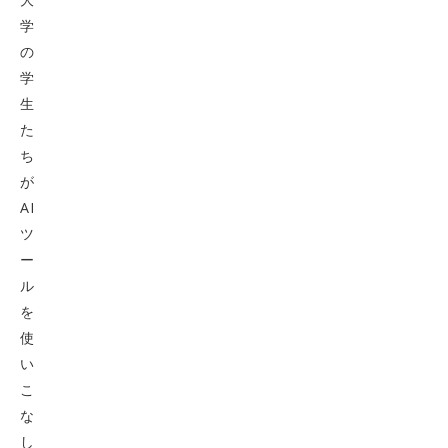
学
の
学
生
た
ち
が
AI
ツ
ー
ル
を
使
い
こ
な
し