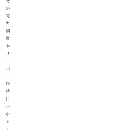
そ
の
電
力
消
費
や
サ
ー
バ
ー
維
持
に
か
か
る
エ