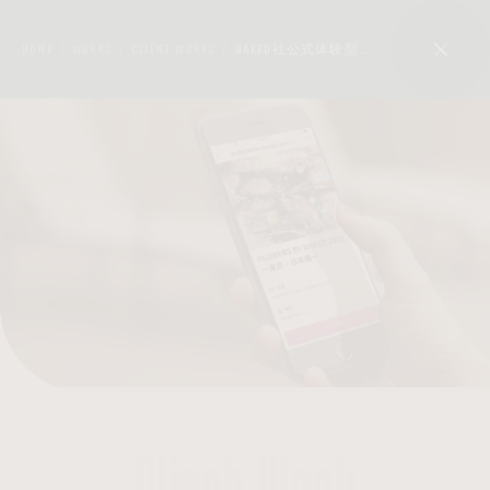
HOME
WORKS
CLIENT WORKS
NAKED社公式体験型アートアプリのUXデザイン及び開発
/
/
/
Client Work