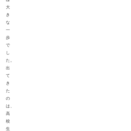
大
き
な
一
歩
で
し
た。
出
て
き
た
の
は、
高
校
生