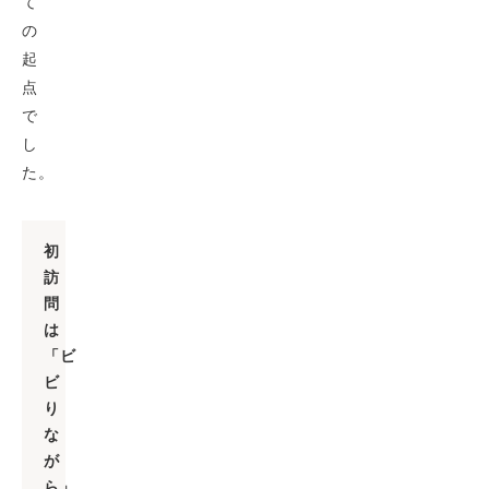
て
の
起
点
で
し
た。
初
訪
問
は
「ビ
ビ
り
な
が
ら」、