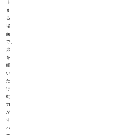
止
ま
る
場
面
で、
扉
を
叩
い
た
行
動
力
が
す
べ