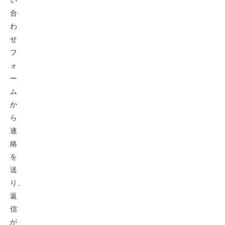
合
わ
せ
フ
ォ
ー
ム
か
ら
連
絡
を
送
り、
返
信
が