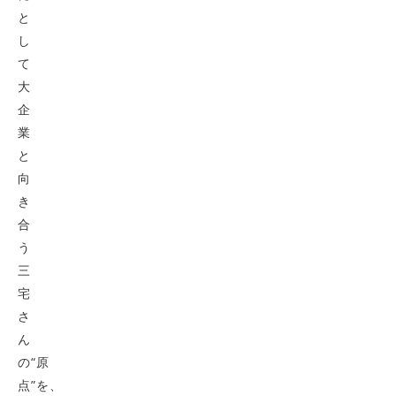
と
し
て
大
企
業
と
向
き
合
う
三
宅
さ
ん
の“原
点”を、