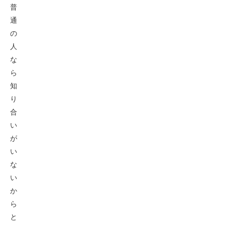
普
通
の
人
な
ら
知
り
合
い
が
い
な
い
か
ら
と