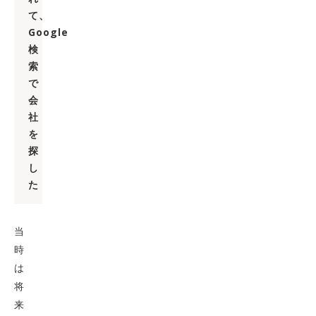
て、
Google
検
索
で
会
社
を
探
し
た
当
時
は
将
来