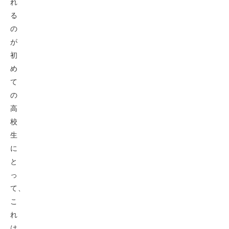
れ
る
の
が
初
め
て
の
高
校
生
に
と
っ
て、
こ
れ
は