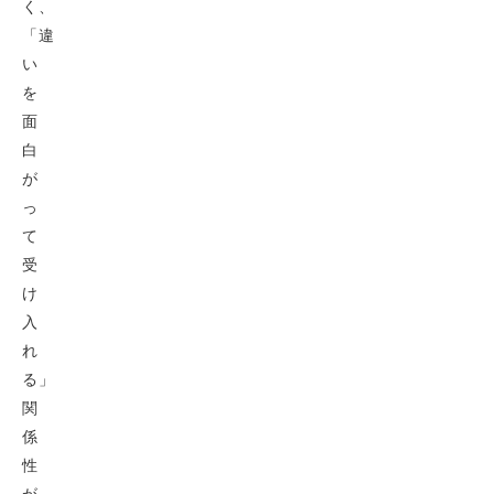
く、
「違
い
を
面
白
が
っ
て
受
け
入
れ
る」
関
係
性
が、