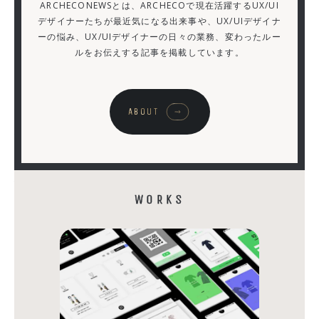
ARCHECONEWSとは、ARCHECOで現在活躍するUX/UI
し
デザイナーたちが最近気になる出来事や、UX/UIデザイナ
ーの悩み、UX/UIデザイナーの日々の業務、変わったルー
た
ルをお伝えする記事を掲載しています。
ら、
6
年
ABOUT
後
に
社
員
WORKS
に
な
っ
て
い