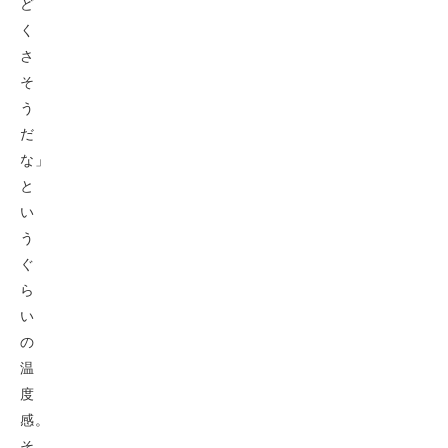
ど
く
さ
そ
う
だ
な」
と
い
う
ぐ
ら
い
の
温
度
感。
そ