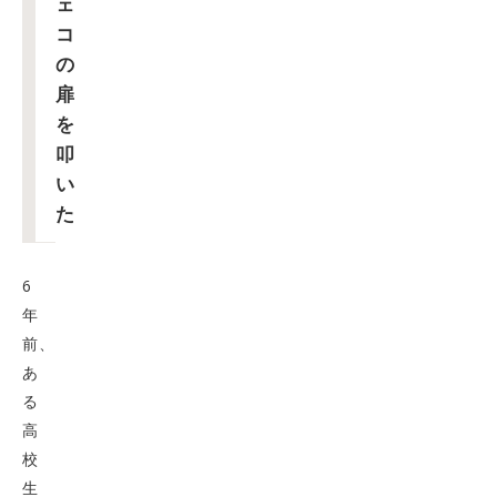
ェ
コ
の
扉
を
叩
い
た
6
年
前、
あ
る
高
校
生