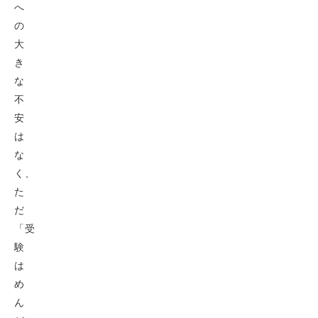
へ
の
大
き
な
不
安
は
な
く、
た
だ
「受
験
は
め
ん