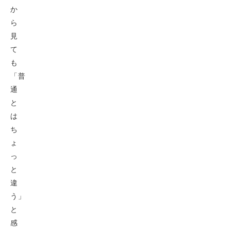
か
ら
見
て
も
「普
通
と
は
ち
ょ
っ
と
違
う」
と
感