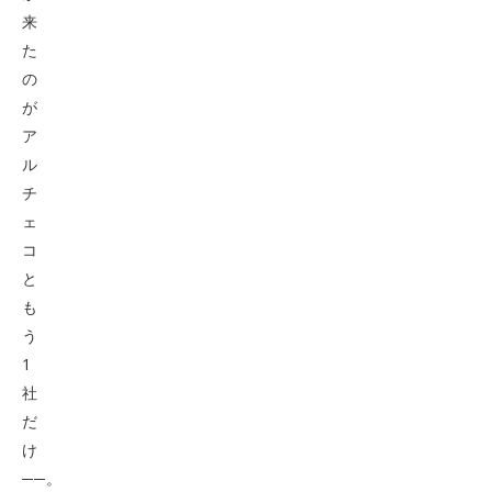
来
た
の
が
ア
ル
チ
ェ
コ
と
も
う
1
社
だ
け
──。