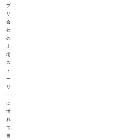
プ
リ
会
社
の
上
場
ス
ト
ー
リ
ー
に
憧
れ
て、
自