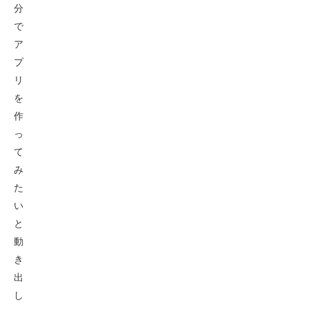
分
で
ア
プ
リ
を
作
っ
て
み
た
い
と
動
き
出
し