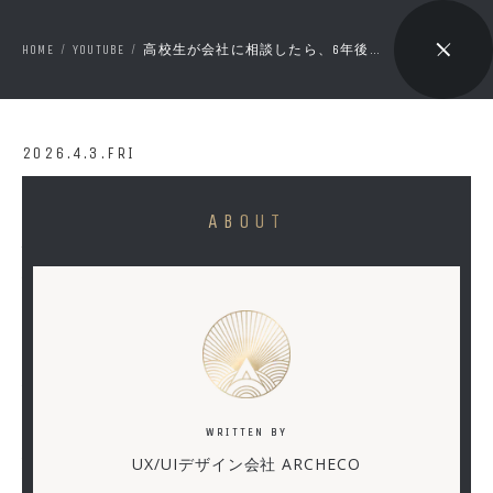
HOME
YOUTUBE
高校生が会社に相談したら、6年後に社員になっていた話。【前編】
/
/
🔇 ON
2026.4.3.FRI
高
ABOUT
校
生
が
会
社
に
WRITTEN BY
相
UX/UIデザイン会社 ARCHECO
談