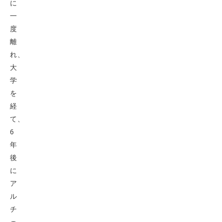
に
一
度
離
れ、
大
学
を
経
て、
6
年
後
に
ア
ル
チ
ェ