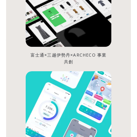
た
話。
【前
編】
富士通×三越伊勢丹×ARCHECO 事業
ARCHECO
共創
OFFICIAL
シ
シ
ェ
ェ
ア
ア
す
す
る
る
ア
プ
リ