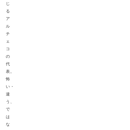
じ
る
ア
ル
チ
ェ
コ
の
代
表。
怖
い・
違
う、
で
は
な