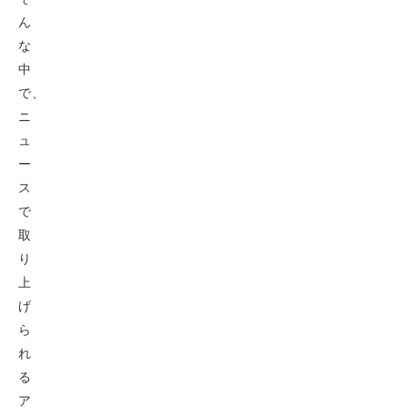
ん
な
中
で、
ニ
ュ
ー
ス
で
取
り
上
げ
ら
れ
る
ア