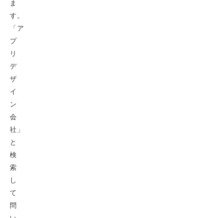
ま
す。
「ア
プ
リ
デ
ザ
イ
ン
会
社」
と
検
索
し
て
問
い