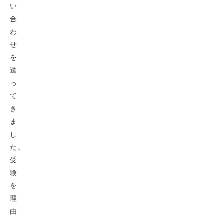
い
合
わ
せ
を
送
っ
て
き
ま
し
た。
受
験
を
理
由