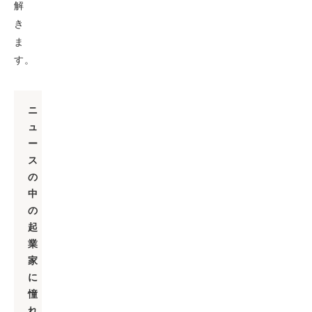
解
き
ま
す。
ニ
ュ
ー
ス
の
中
の
起
業
家
に
憧
れ