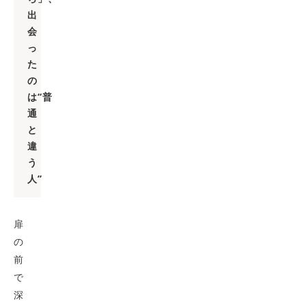
出
会
っ
た
の
は“普
通
と
違
う
人”
扉
の
前
で
深