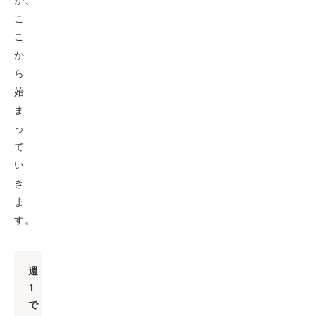
こ
こ
か
ら
始
ま
っ
て
い
き
ま
す。
週
1
で