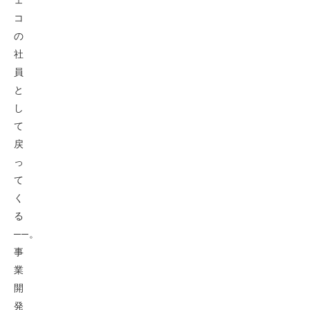
コ
の
社
員
と
し
て
戻
っ
て
く
る
──。
事
業
開
発