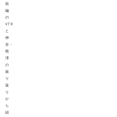
前
編
の
VTR
と
神
谷・
熊
澤
の
振
り
返
り
か
ら
紐