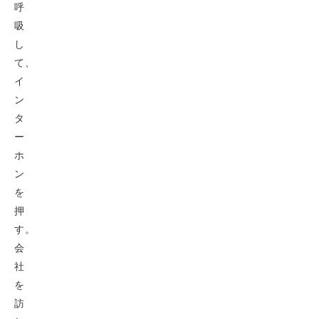
呼
吸
し
て、
イ
ン
タ
ー
ホ
ン
を
押
す。
会
社
を
訪