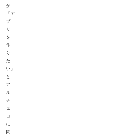
が
「ア
プ
リ
を
作
り
た
い」
と
ア
ル
チ
ェ
コ
に
問