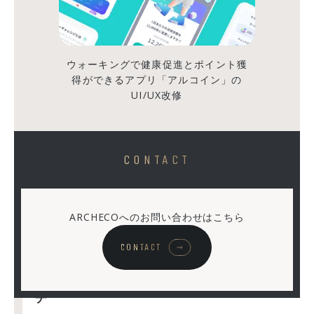
を
作
り
ウォーキングで健康促進とポイント獲
た
得ができるアプリ「アルコイン」の
い
UI/UX改修
──
あ
る
CONTACT
日、
高
校
ARCHECOへのお問い合わせはこちら
生
が
CONTACT
ア
ル
チ