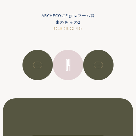
MORE
MORE
ンサルティング会社との違
いとは
ARCHECOにFigmaブーム襲
来の巻 その2
2019.08.22.MON
MORE
04