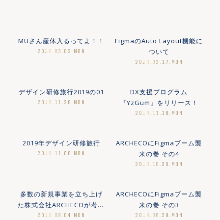
MUさん産休入るってよ！！
FigmaのAuto Layout機能に
ついて
2020.03.02.MON
2020.02.17.MON
MORE
MORE
デザイン研修旅行2019の01
DX支援プログラム
『YzGum』をリリース！
2019.11.26.MON
2019.11.18.MON
MORE
MORE
2019年デザイン研修旅行
ARCHECOにFigmaブーム襲
来の巻 その4
2019.11.08.MON
2019.10.30.MON
MORE
MORE
多数の新規事業を立ち上げ
ARCHECOにFigmaブーム襲
た株式会社ARCHECOが考え
来の巻 その3
る、受託を中心とするUXコ
2019.09.04.MON
2019.08.29.MON