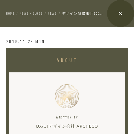
HOME
NEWS・BLOGS
NEWS
デザイン研修旅行2019の01
/
/
/
2019.11.26.MON
デ
ABOUT
ザ
イ
ン
研
修
旅
WRITTEN BY
行
UX/UIデザイン会社 ARCHECO
2019