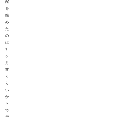
配
を
始
め
た
の
は
1
ヶ
月
前
く
ら
い
か
ら
で
相