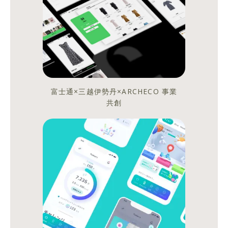
旅
行！
今
年
も
色々
富士通×三越伊勢丹×ARCHECO 事業
と
共創
あ
り
ま
し
た
が、
な
ん
と