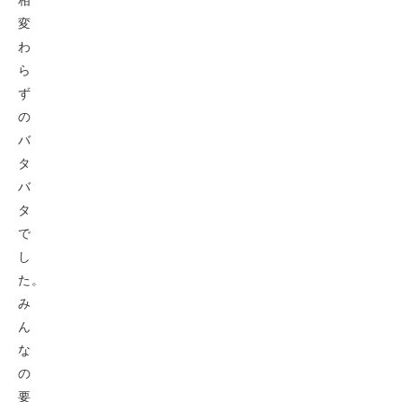
変
わ
ら
ず
の
バ
タ
バ
タ
で
し
た。
み
ん
な
の
要