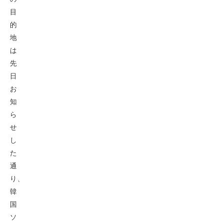
目
的
地
は
先
日
お
知
ら
せ
し
た
通
り、
韓
国
ソ