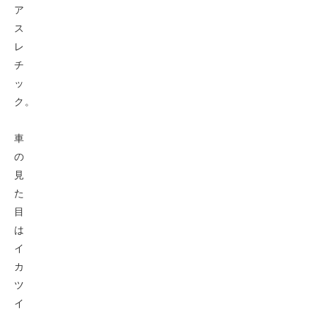
ア
ス
レ
チ
ッ
ク。
車
の
見
た
目
は
イ
カ
ツ
イ