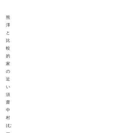
熊
澤
と
比
較
的
家
の
近
い
須
齋
中
村
(む
ー