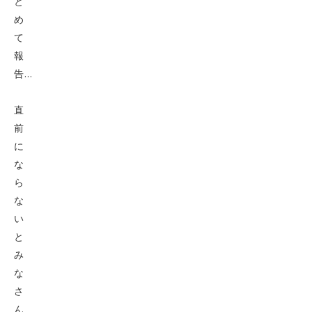
と
め
て
報
告…
直
前
に
な
ら
な
い
と
み
な
さ
ん