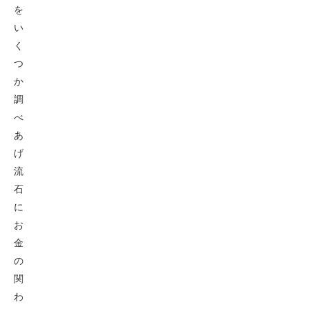
を
い
く
つ
か
調
べ
あ
げ
流
石
に
お
金
の
関
わ