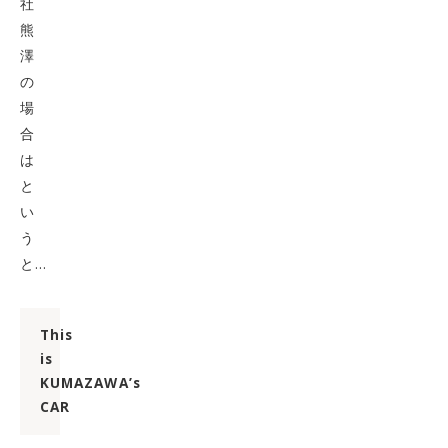
社
熊
澤
の
場
合
は
と
い
う
と…
This
is
KUMAZAWA’s
CAR