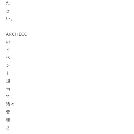
だ
さ
い。
ARCHECO
の
イ
ベ
ン
ト
担
当
で、
諸々
管
理
さ