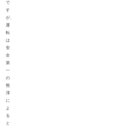
で
す
が、
運
転
は
安
全
第
一
の
熊
澤
に
よ
る
と