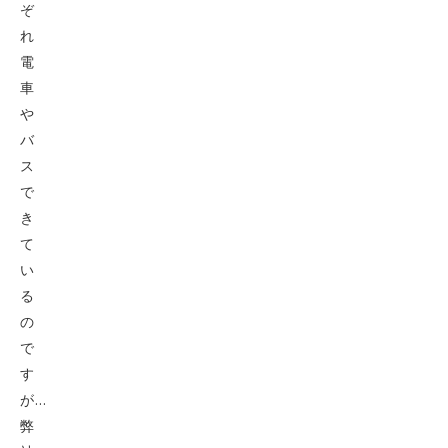
ぞ
れ
電
車
や
バ
ス
で
き
て
い
る
の
で
す
が…
弊