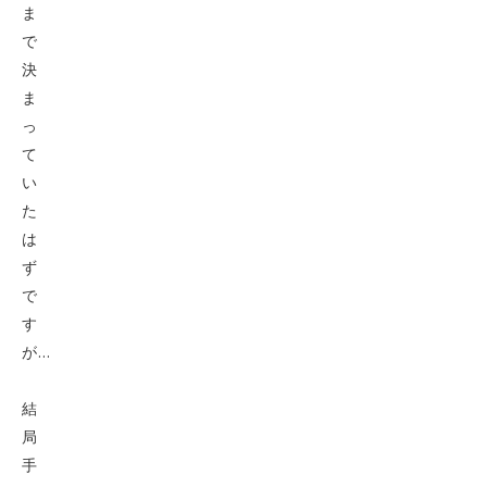
ま
で
決
ま
っ
て
い
た
は
ず
で
す
が…
結
局
手