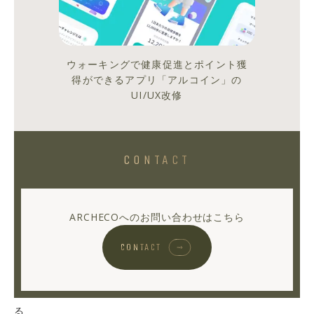
か
実
現
で
ウォーキングで健康促進とポイント獲
き
得ができるアプリ「アルコイン」の
ま
UI/UX改修
し
た〜
CONTACT
今
回
も
ARCHECOへのお問い合わせはこちら
OKT
が
CONTACT
ゆ
る
ゆ
る