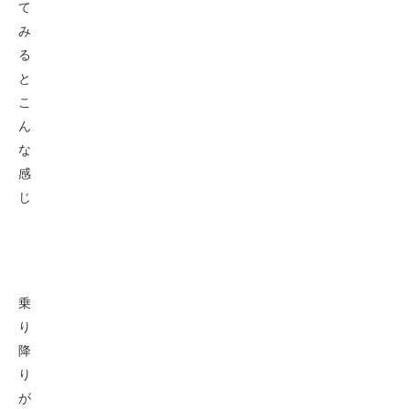
て
み
る
と
こ
ん
な
感
じ
乗
り
降
り
が