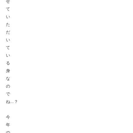
せ
て
い
た
だ
い
て
い
る
身
な
の
で
ね…？
今
年
の