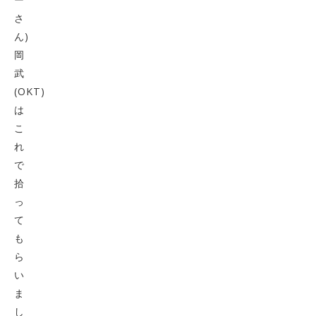
さ
ん)
岡
武
(OKT)
は
こ
れ
で
拾
っ
て
も
ら
い
ま
し