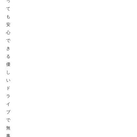
っ
て
も
安
心
で
き
る
優
し
い
ド
ラ
イ
ブ
で
無
事