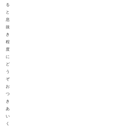
る
と
息
抜
き
程
度
に
ど
う
ぞ
お
つ
き
あ
い
く