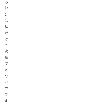
る
部
分
は
私
だ
け
で
決
断
で
き
な
い
の
で、
ま