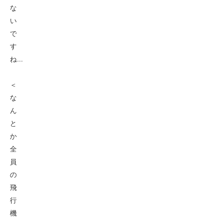
な
い
で
す
ね…
＜
な
ん
と
か
全
員
の
飛
行
機