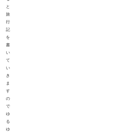
と
旅
行
記
を
書
い
て
い
き
ま
す
の
で
ゆ
る
ゆ