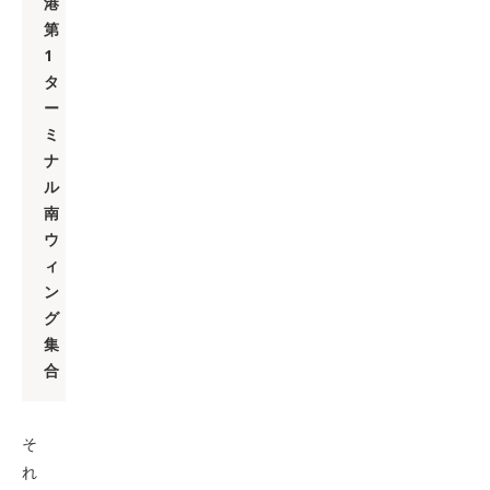
港
第
1
タ
ー
ミ
ナ
ル
南
ウ
ィ
ン
グ
集
合
そ
れ