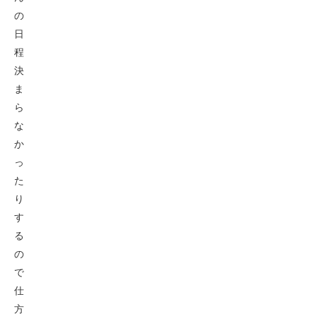
の
日
程
決
ま
ら
な
か
っ
た
り
す
る
の
で
仕
方