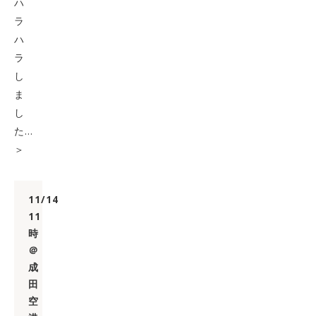
ハ
ラ
ハ
ラ
し
ま
し
た…
＞
11/14
11
時
＠
成
田
空