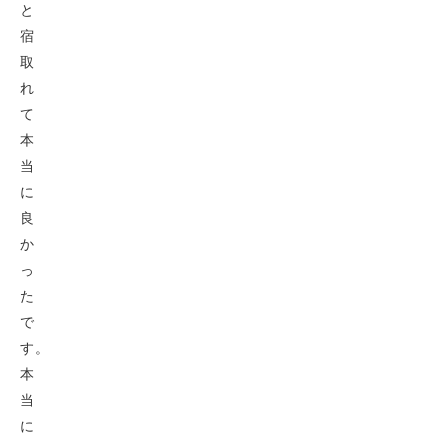
と
宿
取
れ
て
本
当
に
良
か
っ
た
で
す。
本
当
に