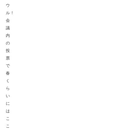
ウ
ル！
会
議
内
の
投
票
で
春
く
ら
い
に
は
こ
こ