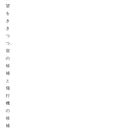
望
を
き
き
つ
つ、
宿
の
候
補
と
飛
行
機
の
候
補