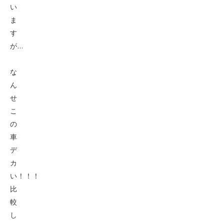
い
ま
す
が…
な
ん
せ
こ
の
車
デ
カ
い！！！
比
較
し