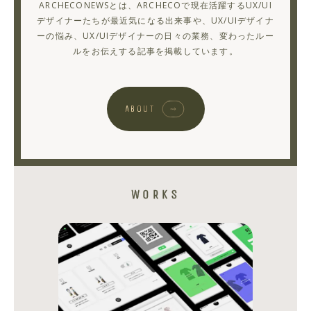
ARCHECONEWSとは、ARCHECOで現在活躍するUX/UI
の
デザイナーたちが最近気になる出来事や、UX/UIデザイナ
ーの悩み、UX/UIデザイナーの日々の業務、変わったルー
01
ルをお伝えする記事を掲載しています。
ABOUT
シ
シ
ェ
ェ
ア
ア
す
す
る
る
WORKS
み
ん
な
で
海
外