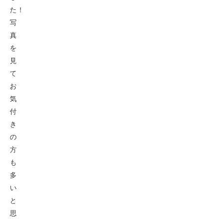
た！
写
真
を
見
て
お
気
付
き
の
方
も
多
い
と
思