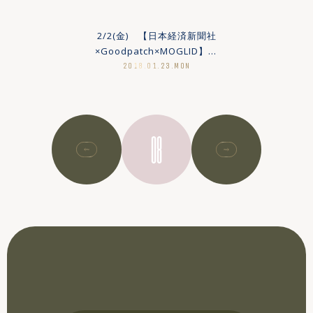
MORE
MORE
2/2(金) 【日本経済新聞社
×Goodpatch×MOGLID】イ
ベント開催！
2018.01.23.MON
MORE
08