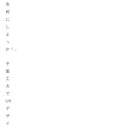
市
村
に
し
よ
っ
か！」
千
葉
工
大
で
UX
デ
ザ
イ