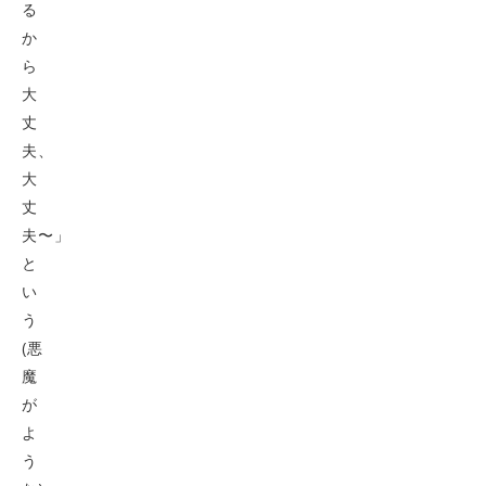
る
か
ら
大
丈
夫、
大
丈
夫〜」
と
い
う
(悪
魔
が
よ
う