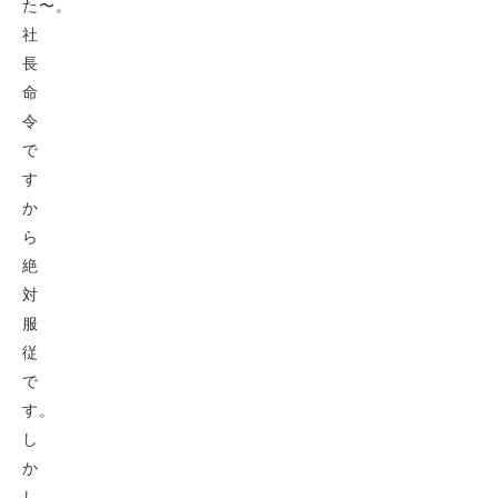
た〜。
社
長
命
令
で
す
か
ら
絶
対
服
従
で
す。
し
か
し