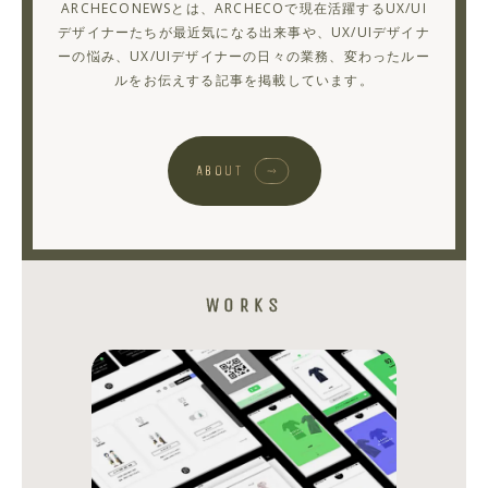
ARCHECONEWSとは、ARCHECOで現在活躍するUX/UI
え
デザイナーたちが最近気になる出来事や、UX/UIデザイナ
ーの悩み、UX/UIデザイナーの日々の業務、変わったルー
る
ルをお伝えする記事を掲載しています。
っ
て
よ！！
ABOUT
vol.1
HIROKI
KUMAZAWA
WORKS
シ
シ
ェ
ェ
ア
ア
す
す
る
る