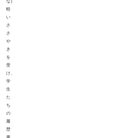
な)
軽
い
さ
さ
や
き
を
受
け、
学
生
た
ち
の
履
歴
書