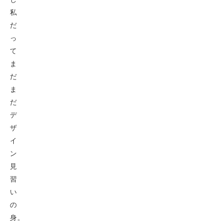
私
だ
っ
て
ま
だ
ま
だ
デ
ザ
イ
ン
見
習
い
の
身。