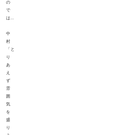
の
で
は…
中
村
「と
り
あ
え
ず
雰
囲
気
を
盛
り