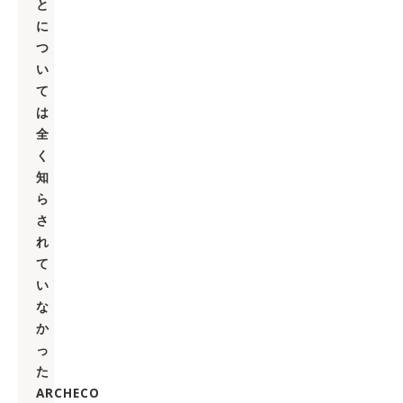
と
に
つ
い
て
は
全
く
知
ら
さ
れ
て
い
な
か
っ
た
ARCHECO