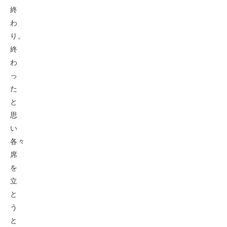
終
わ
り。
終
わ
っ
た
と
思
い
各々
席
を
立
と
う
と