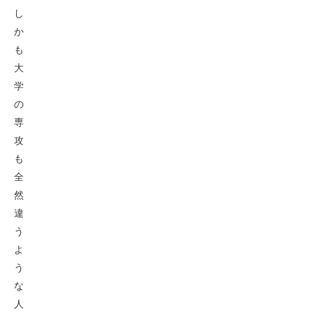
し
か
も
大
学
の
専
攻
も
全
然
違
う
よ
う
な
人