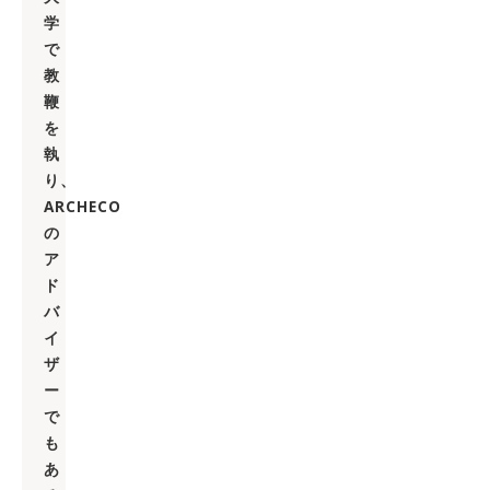
学
で
教
鞭
を
執
り、
ARCHECO
の
ア
ド
バ
イ
ザ
ー
で
も
あ