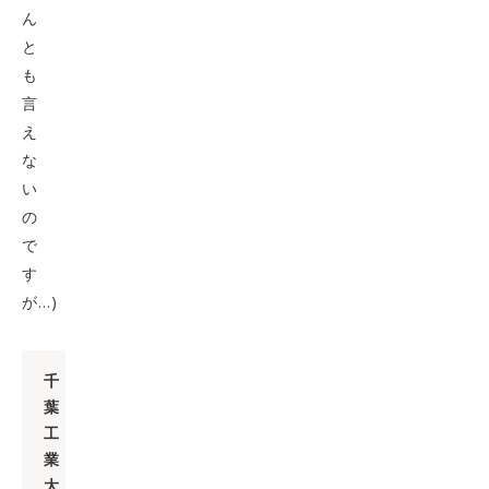
ん
と
も
言
え
な
い
の
で
す
が…)
千
葉
工
業
大