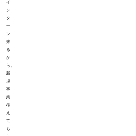
イ
ン
タ
ー
ン
来
る
か
ら。
新
規
事
業
考
え
て
も