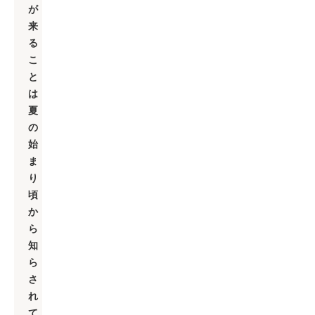
が
来
る
こ
と
は
夏
の
始
ま
り
頃
か
ら
知
ら
さ
れ
て