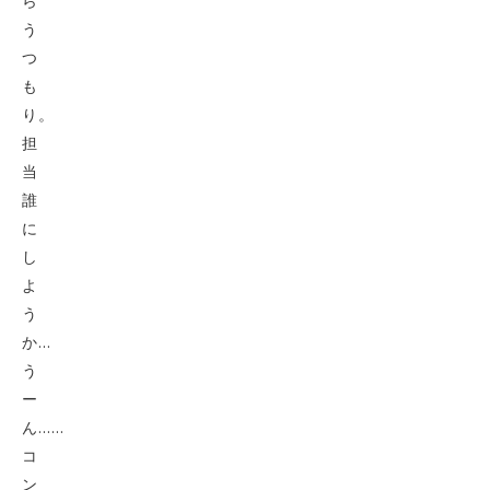
ら
う
つ
も
り。
担
当
誰
に
し
よ
う
か…
う
ー
ん……
コ
ン