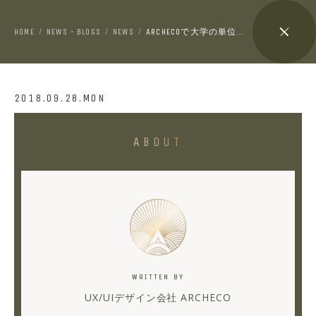
HOME
NEWS・BLOGS
NEWS
ARCHECOで大学の単位が貰えるってよ！！VOL.1
/
/
/
2018.09.28.MON
ARCHECO
ABOUT
で
大
学
の
単
位
WRITTEN BY
が
UX/UIデザイン会社 ARCHECO
貰