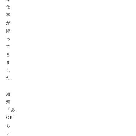
仕
事
が
降
っ
て
き
ま
し
た。
須
齋
「あ、
OKT
も
デ