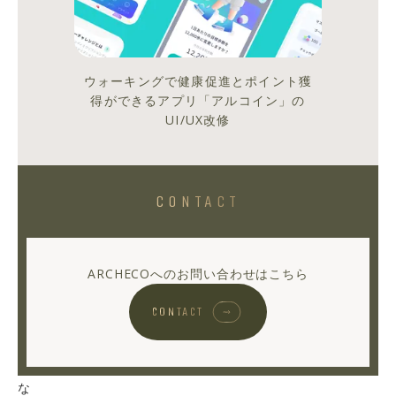
こ
れ
を
ウォーキングで健康促進とポイント獲
書
得ができるアプリ「アルコイン」の
い
UI/UX改修
て
い
る
CONTACT
私
も
大
学
ARCHECOへのお問い合わせはこちら
生
CONTACT
な
の
で
な