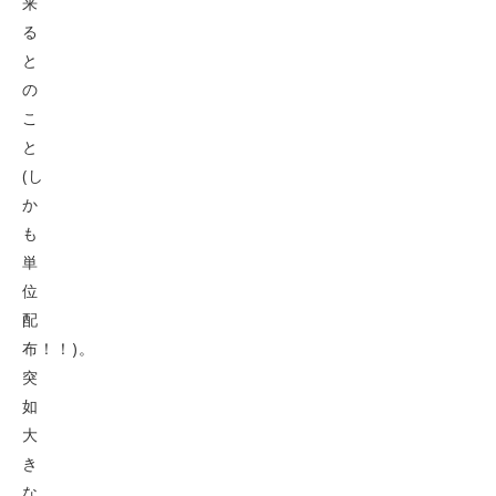
来
る
と
の
こ
と
(し
か
も
単
位
配
布！！)。
突
如
大
き
な