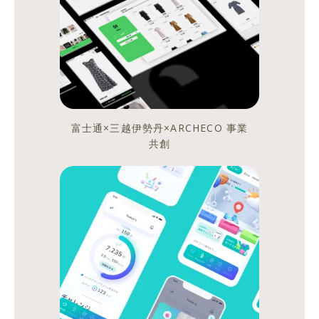
「ARCHECO
に
大
学
生
が
5
富士通×三越伊勢丹×ARCHECO 事業
人
共創
も
や
っ
て
き
た！！」
(ま
あ