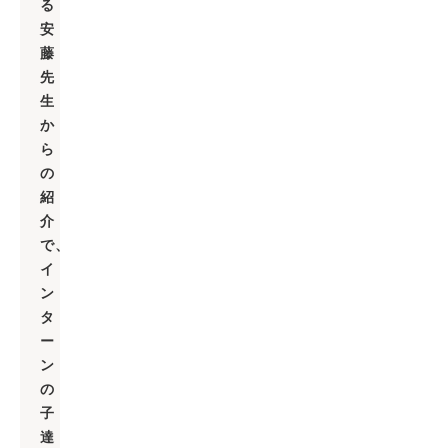
る
安
藤
先
生
か
ら
の
紹
介
で、
イ
ン
タ
ー
ン
の
子
達