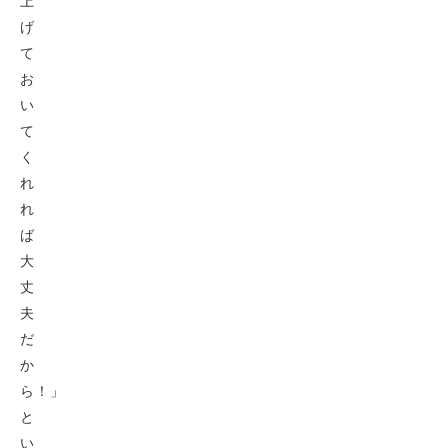
上
げ
て
お
い
て
く
れ
れ
ば
大
丈
夫
だ
か
ら！」
と
い