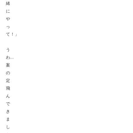
緒
に
や
っ
て！」
う
わ…
案
の
定
飛
ん
で
き
ま
し