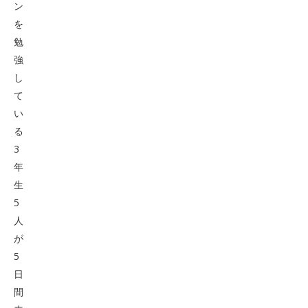
ン
を
勉
強
し
て
い
る
3
年
生
5
人
が
5
日
間