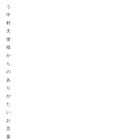
う
中
村
天
使
様
か
ら
の
あ
り
が
た
い
お
言
葉