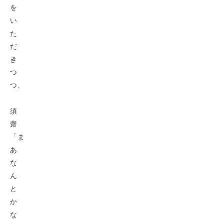
を
い
た
だ
き
つ
つ、
須
齋
「ま
あ
な
ん
と
か
な