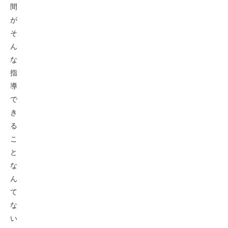
間
が
そ
ん
な
指
導
で
き
る
こ
と
な
ん
て
な
い