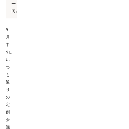
一
同。
9
月
中
旬。
い
つ
も
通
り
の
定
例
会
議