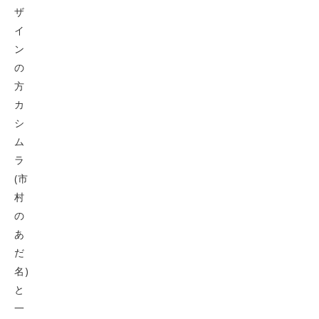
ザ
イ
ン
の
方
カ
シ
ム
ラ
(市
村
の
あ
だ
名)
と
一