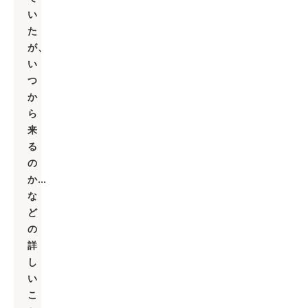
い
た
が、
い
つ
か
ら
来
る
の
か…
な
ど
の
詳
し
い
こ