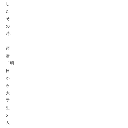
し
た
そ
の
時、
須
齋
「明
日
か
ら
大
学
生
5
人