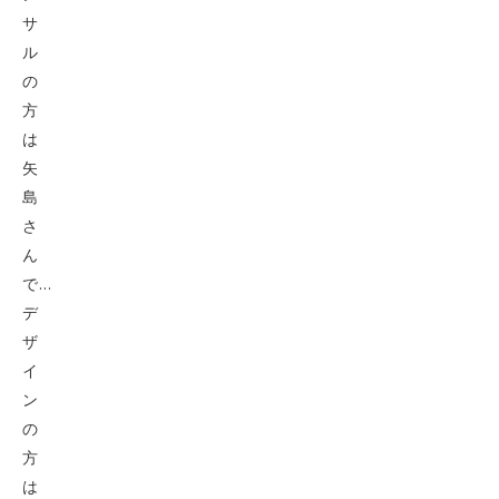
サ
ル
の
方
は
矢
島
さ
ん
で…
デ
ザ
イ
ン
の
方
は