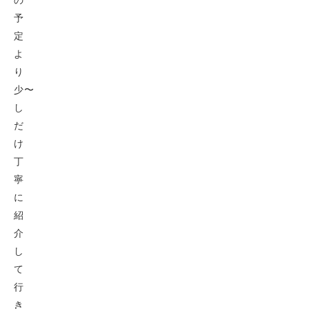
予
定
よ
り
少〜
し
だ
け
丁
寧
に
紹
介
し
て
行
き