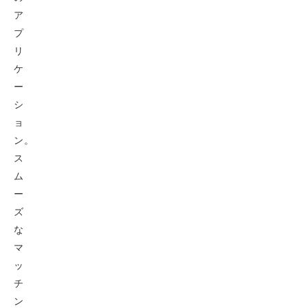
ア
プ
リ
ケ
ー
シ
ョ
ン。
ス
ム
ー
ズ
な
マ
ッ
チ
ン