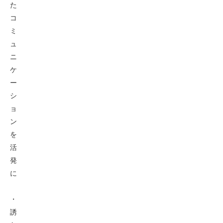
た
コ
ミ
ュ
ニ
ケ
ー
シ
ョ
ン
を
活
発
に
・
誘