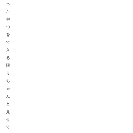
っ
た
や
つ
を
で
き
る
限
り
ち
ゃ
ん
と
見
せ
て