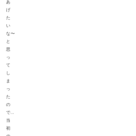
あ
げ
た
い
な〜
と
思
っ
て
し
ま
っ
た
の
で…
当
初
の