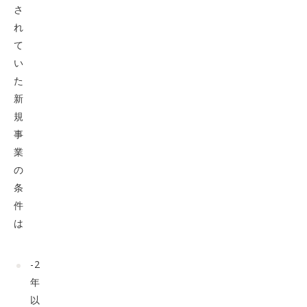
さ
れ
て
い
た
新
規
事
業
の
条
件
は
-2
年
以