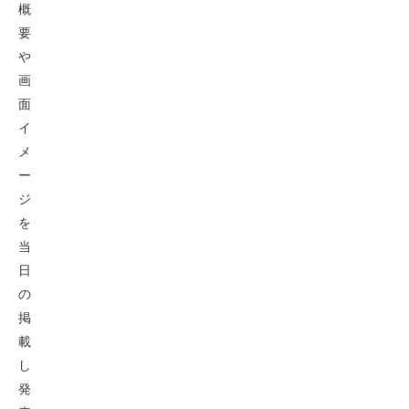
概
要
や
画
面
イ
メ
ー
ジ
を
当
日
の
掲
載
し
発