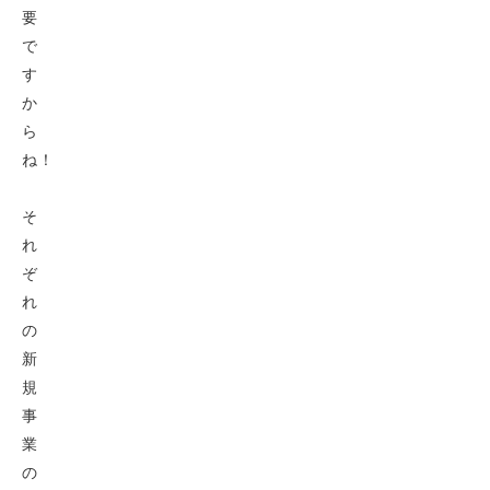
要
で
す
か
ら
ね！
そ
れ
ぞ
れ
の
新
規
事
業
の