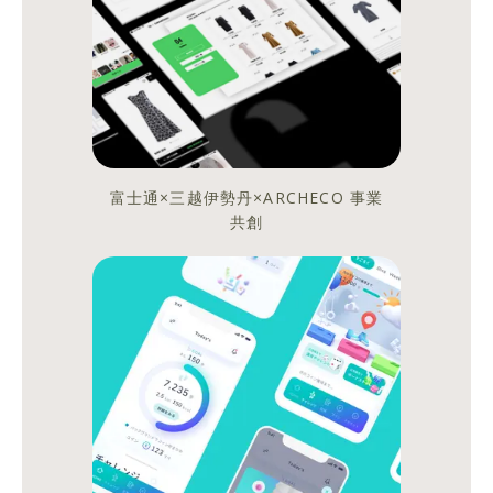
あ
み
ん
な
集
ま
っ
富士通×三越伊勢丹×ARCHECO 事業
て！
共創
大
学
生
た
ち
が
自
ら
考
え