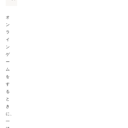
オ
ン
ラ
イ
ン
ゲ
ー
ム
を
す
る
と
き
に、
一