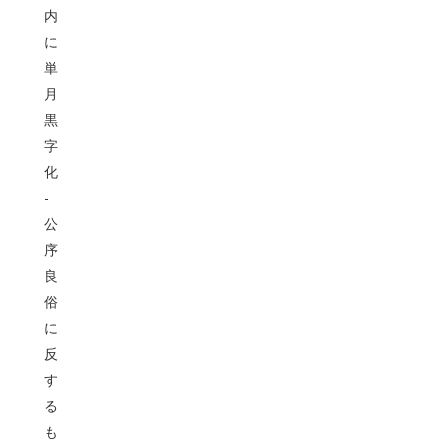
内
に
単
月
黒
字
化
-
公
序
良
俗
に
反
す
る
も