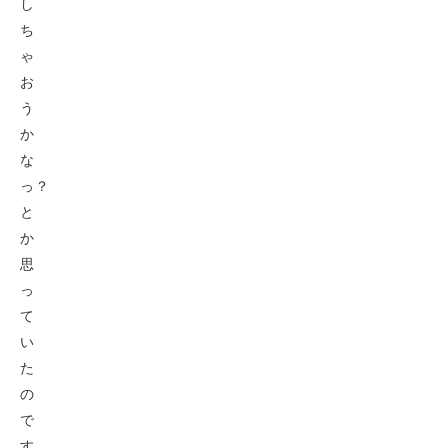
し
ち
ゃ
お
う
か
な
っ？
と
か
思
っ
て
い
た
の
で
す