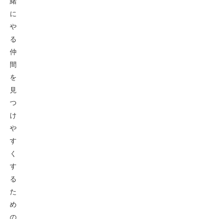
緒
に
や
る
仲
間
を
見
つ
け
や
す
く
す
る
た
め
の