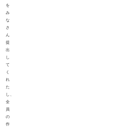
を
み
な
さ
ん
提
出
し
て
く
れ
た
し、
全
員
の
作