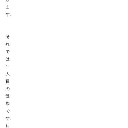
ま
す。
そ
れ
で
は
1
人
目
の
登
場
で
す、
レ