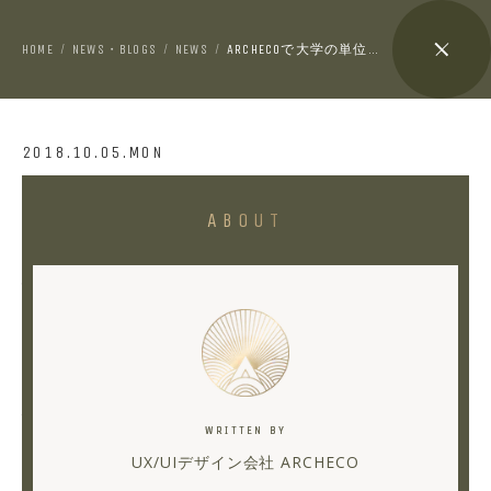
HOME
NEWS・BLOGS
NEWS
ARCHECOで大学の単位が貰えるってよ！！VOL.2
/
/
/
2018.10.05.MON
ARCHECO
ABOUT
で
大
学
の
単
位
WRITTEN BY
が
UX/UIデザイン会社 ARCHECO
貰