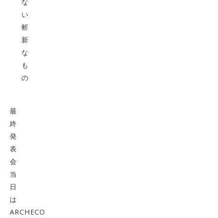
な
い
斬
新
な
も
の
最
終
発
表
会
当
日
は
ARCHECO