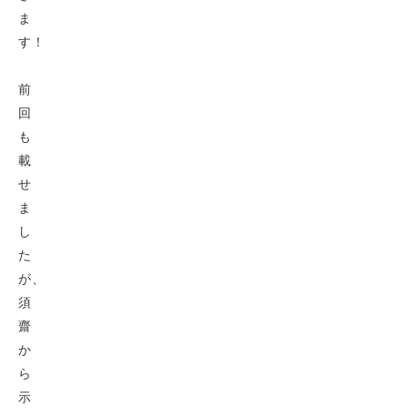
ま
す！
前
回
も
載
せ
ま
し
た
が、
須
齋
か
ら
示