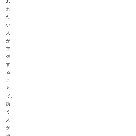
わ
れ
た
い
人
が
主
張
す
る
こ
と
で、
誘
う
人
が
積