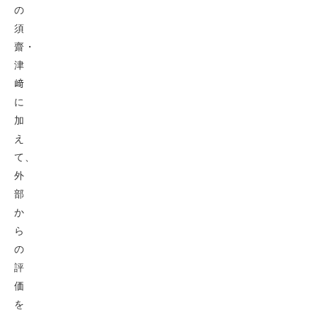
の
須
齋・
津
﨑
に
加
え
て、
外
部
か
ら
の
評
価
を