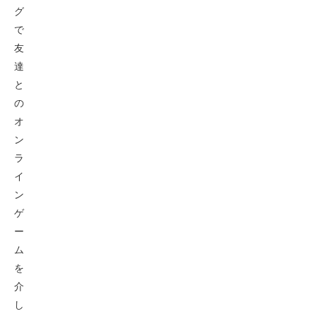
グ
で
友
達
と
の
オ
ン
ラ
イ
ン
ゲ
ー
ム
を
介
し