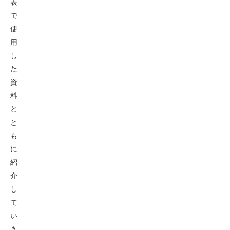
表
で
使
用
し
た
資
料
と
と
も
に
紹
介
し
て
い
き