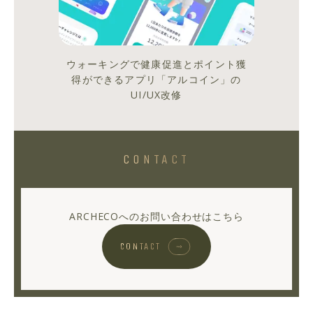
た
新
規
事
ウォーキングで健康促進とポイント獲
業
得ができるアプリ「アルコイン」の
の
UI/UX改修
発
表
を
す
CONTACT
る
み
た
ARCHECOへのお問い合わせはこちら
い
だ
CONTACT
よ〜
♪