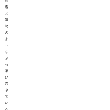
須
齋
と
津
﨑
の
よ
う
な
ぶ
っ
飛
び
過
ぎ
て
い
る