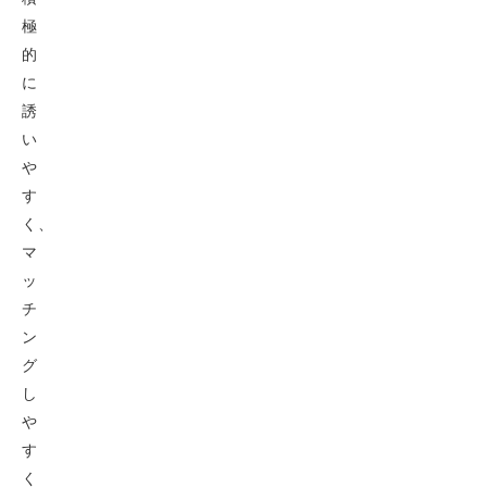
極
的
に
誘
い
や
す
く、
マ
ッ
チ
ン
グ
し
や
す
く