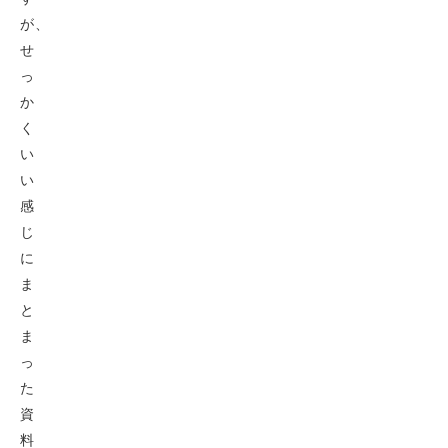
が、
せ
っ
か
く
い
い
感
じ
に
ま
と
ま
っ
た
資
料