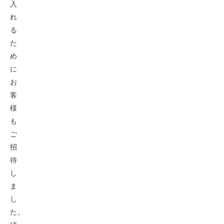
入
れ
る
た
め
に
お
客
様
も
ご
招
待
し
ま
し
た。