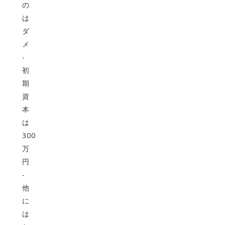
の
は
ダ
メ
-
初
期
資
本
は
300
万
円
-
他
に
は