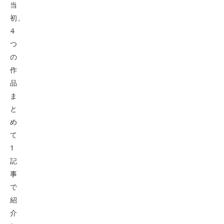
当
初、
4
つ
の
作
品
ま
と
め
て
1
記
事
で
紹
介