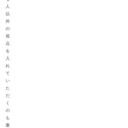
人
以
外
の
視
点
を
入
れ
て
い
た
だ
く
の
も
重