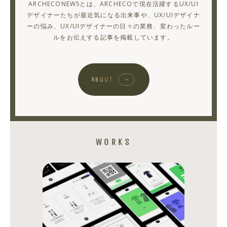
ARCHECONEWSとは、ARCHECOで現在活躍するUX/UI
え
デザイナーたちが最近気になる出来事や、UX/UIデザイナ
ーの悩み、UX/UIデザイナーの日々の業務、変わったルー
る
ルをお伝えする記事を掲載しています。
っ
て
よ！！
ABOUT
vol.2
HIROKI
KUMAZAWA
WORKS
シ
シ
ェ
ェ
ア
ア
す
す
る
る
さ