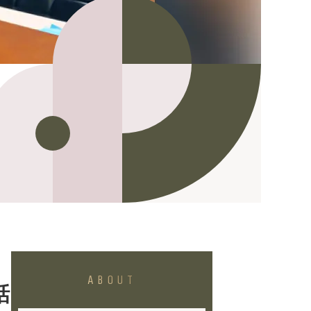
ABOUT
話