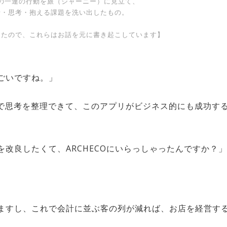
の一連の行動を旅（ジャーニー）に見立て、
情・思考・抱える課題を洗い出したもの。
ったので、これらはお話を元に書き起こしています】
ごいですね。」
で思考を整理できて、このアプリがビジネス的にも成功す
改良したくて、ARCHECOにいらっしゃったんですか？」
ますし、これで会計に並ぶ客の列が減れば、お店を経営す