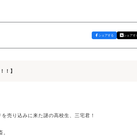
シェアする
シェアす
！！】
プリを売り込みに来た謎の高校生、三宅君！
斎。