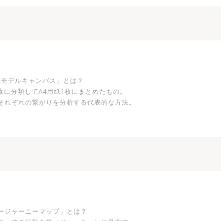
スモデルキャンバス」とは？
素に分類してA4用紙1枚にまとめたもの。
それぞれの繋がりを分析する代表的な方法。
ージャーニーマップ」とは？