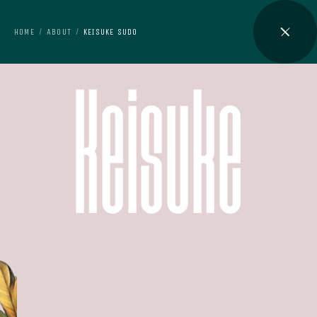
Keisuke
HOME
ABOUT
KEISUKE SUDO
/
/