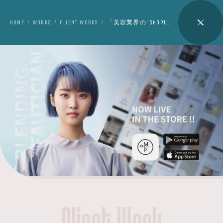
HOME
WORKS
CLIENT WORKS
「美容業界の"SHOPIFY"」の共同事業企画/運営
/
/
/
Client Work