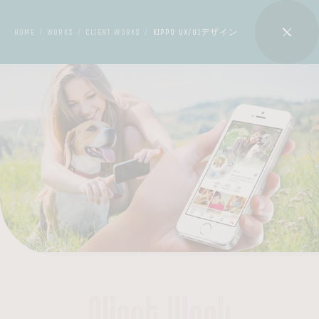
HOME
WORKS
CLIENT WORKS
KIPPO UX/UIデザイン
/
/
/
Client Work