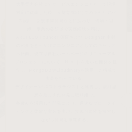
大手電力会社にてサービスエンジニアとして現場
対応に従事した後、人材育成部門でのキャリアパ
ス設計、新規事業開発などに携わり、現場・組
織・事業の各領域で実務経験を積む。
ARCHECO Founder 須齋および Designer 中村
の紹介をきっかけにエンジニアとしてのキャリア
へ転向。現在は自社ホームページのリニューアル
プロジェクトにおいて、Next.jsを用いた開発を担
当し、MongoDBやCloudinaryを活用した構成で
実装を行っている。
デザイナーやUXストラテジストと連携し、設計思
Archeco
想を踏まえた開発に取り組む。
各種AIを活用した開発により、迅速なプロトタイ
100%
ピングと柔軟な実装を実現。実現可能性を探索し
ながら開発を推進する。