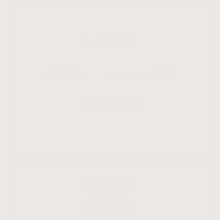
KEY SKILLS
Vibe Coding
フロントエンド実装
プロトタイピング
SNS / LINK