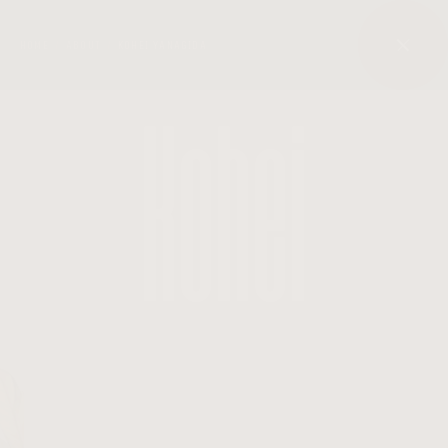
Kohei
HOME
ABOUT
KOHEI YANAGIDA
/
/