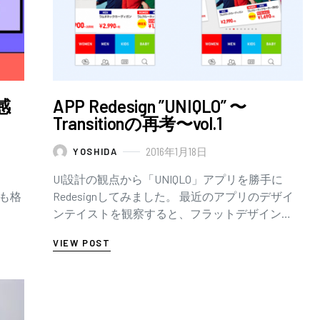
感
APP Redesign ”UNIQLO” 〜
Transitionの再考〜vol.1
2016年1月18日
YOSHIDA
UI設計の観点から「UNIQLO」アプリを勝手に
能も格
Redesignしてみました。 最近のアプリのデザイ
ンテイストを観察すると、フラットデザイン
必要と
（ブラー、マテリアル、メトロ）をよく目にし
VIEW POST
ます。フラットデザ…