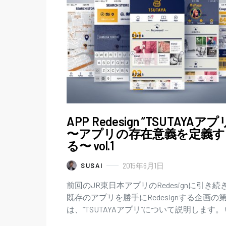
APP Redesign ”TSUTAYAアプ
〜アプリの存在意義を定義す
る〜 vol.1
2015年6月1日
SUSAI
前回のJR東日本アプリのRedesignに引き続
既存のアプリを勝手にRedesignする企画の
は、”TSUTAYAアプリ”について説明します。
今回のAPP Redesignでは、なぜア…