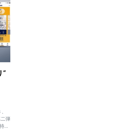
リ”
き、
第二弾
 特に