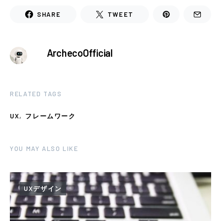
SHARE
TWEET
ArchecoOfficial
RELATED TAGS
,
UX
フレームワーク
YOU MAY ALSO LIKE
UXデザイン