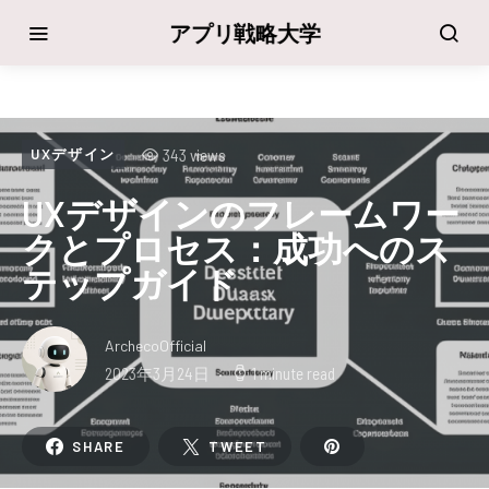
アプリ戦略大学
343 views
UXデザイン
UXデザインのフレームワー
クとプロセス：成功へのス
テップガイド
ArchecoOfficial
2023年3月24日
1 minute read
SHARE
TWEET