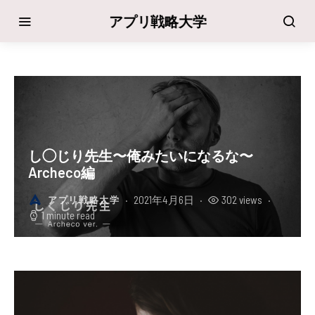
アプリ戦略大学
し◯じり先生〜俺みたいになるな〜
Archeco編
2021年4月6日
302 views
アプリ戦略大学
1 minute read