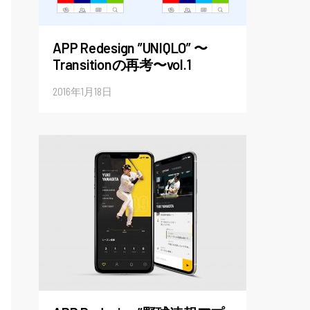
APP Redesign ”UNIQLO” 〜
Transitionの再考〜vol.1
2016年1月18日