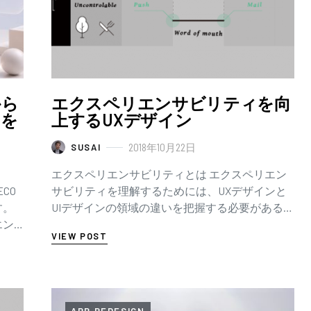
から
エクスペリエンサビリティを向
ナを
上するUXデザイン
2018年10月22日
SUSAI
エクスペリエンサビリティとは エクスペリエン
CO
サビリティを理解するためには、UXデザインと
す。
UIデザインの領域の違いを把握する必要がある。
エン
UIデザインの領域は、ユーザがインターフェース
VIEW POST
ァー
に向かっているときの…