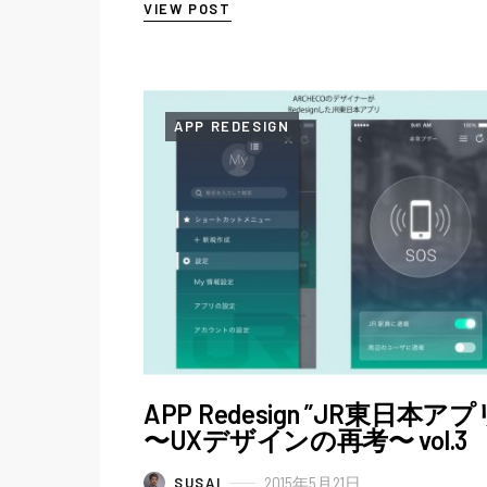
VIEW POST
する。その能力とは、タイ…
APP REDESIGN
APP Redesign ”JR東日本アプ
〜UXデザインの再考〜 vol.3
2015年5月21日
SUSAI