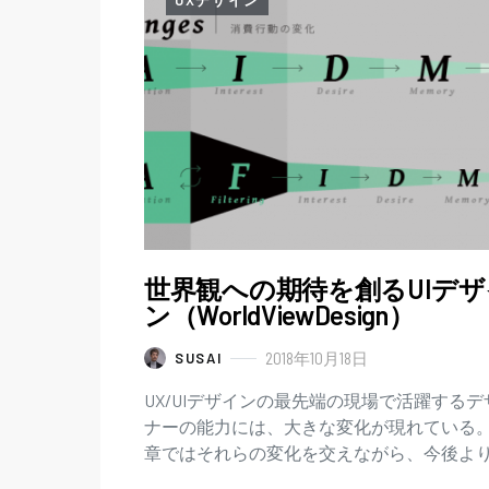
UXデザイン
世界観への期待を創るUIデザ
ン（WorldViewDesign）
2018年10月18日
SUSAI
UX/UIデザインの最先端の現場で活躍するデ
ナーの能力には、大きな変化が現れている
章ではそれらの変化を交えながら、今後よ
層求められるであろう2つの能力の重要性を