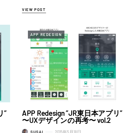
今回のAPP Redesignでは、なぜア…
VIEW POST
APP REDESIGN
リ”
APP Redesign ”JR東日本アプリ”
〜UXデザインの再考〜 vol.2
2015年5月18日
SUSAI