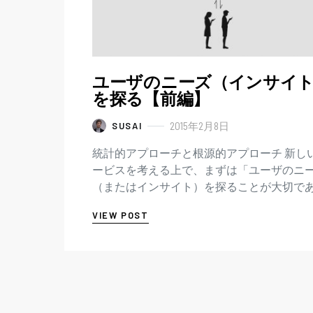
ユーザのニーズ（インサイ
を探る【前編】
2015年2月8日
SUSAI
統計的アプローチと根源的アプローチ 新し
ービスを考える上で、まずは「ユーザのニ
（またはインサイト）を探ることが大切で
る」と言うのは、聞き飽きて耳にタコが出
VIEW POST
話ではないでしょうか？ では、…