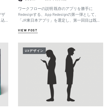
ワークフローの説明 既存のアプリを勝手に
デザ
Redesignする、App Redesignの第一弾として、
し込
「JR東日本アプリ」を選定し、第一回目は既存
「運行
アプリの機能を分解し、ファンクションリスト
VIEW POST
にまとめる方…
UXデザイン