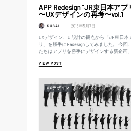
APP Redesign ”JR東日本アプ
〜UXデザインの再考〜vol.1
2015年5月7日
SUSAI
UXデザイン、UI設計の観点から「JR東日本
リ」を勝手にRedesignしてみました。 今回
たちはアプリを勝手にデザインする新企画、
Redesignの対象として、「JR東日本アプリ
VIEW POST
UXデザイン