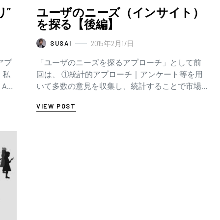
リ”
ユーザのニーズ（インサイト）
を探る【後編】
2015年2月17日
SUSAI
アプ
「ユーザのニーズを探るアプローチ」として前
、私
回は、 ①統計的アプローチ｜アンケート等を用
APP
いて多数の意見を収集し、統計することで市場
」を…
の動向を探る方法についてお話ししました。今
VIEW POST
回はもう一つの方法、 ②根源的…