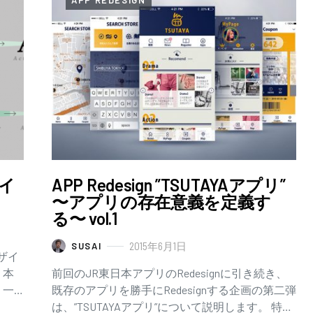
APP REDESIGN
イ
APP Redesign ”TSUTAYAアプリ”
〜アプリの存在意義を定義す
る〜 vol.1
2015年6月1日
SUSAI
ザイ
。本
前回のJR東日本アプリのRedesignに引き続き、
り一
既存のアプリを勝手にRedesignする企画の第二弾
説明
は、”TSUTAYAアプリ”について説明します。 特に