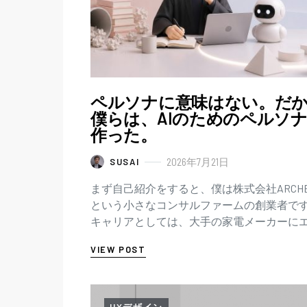
ペルソナに意味はない。だ
僕らは、AIのためのペルソ
作った。
2026年7月21日
SUSAI
まず自己紹介をすると、僕は株式会社ARCHE
という小さなコンサルファームの創業者で
キャリアとしては、大手の家電メーカーに
ジニアとして就職して、独立系コンサルフ
VIEW POST
ムを経て、コンサル…