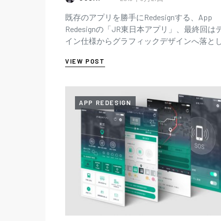
既存のアプリを勝手にRedesignする、App
Redesignの「JR東日本アプリ」、最終回は
イン仕様からグラフィックデザインへ落と
む過程です。 前回のTOP画面に引き続き、
VIEW POST
状況確認…
APP REDESIGN