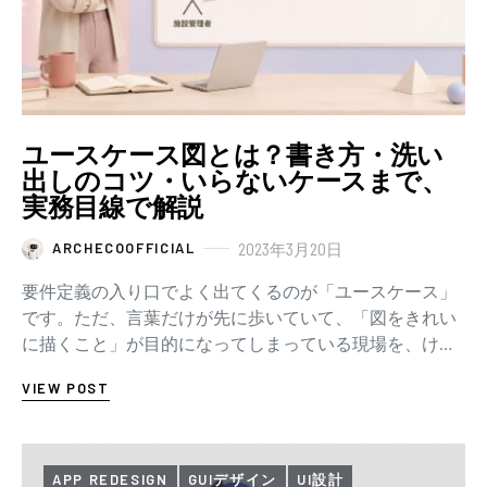
ユースケース図とは？書き方・洗い
出しのコツ・いらないケースまで、
実務目線で解説
2023年3月20日
ARCHECOOFFICIAL
要件定義の入り口でよく出てくるのが「ユースケース」
です。ただ、言葉だけが先に歩いていて、「図をきれい
に描くこと」が目的になってしまっている現場を、けっ
こう見ます。 先に、この記事でいちばん言いた…
VIEW POST
APP REDESIGN
GUIデザイン
UI設計