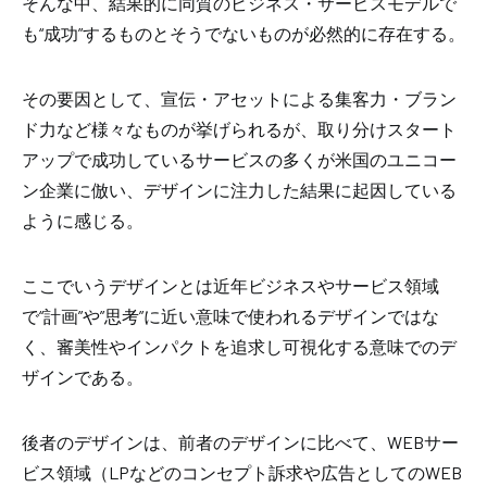
そんな中、結果的に同質のビジネス・サービスモデルで
も
“
成功
”
するものとそうでないものが必然的に存在する。
その要因として、宣伝・アセットによる集客力・ブラン
ド力など様々なものが挙げられるが、取り分けスタート
アップで成功しているサービスの多くが米国のユニコー
ン企業に倣い、デザインに注力した結果に起因している
ように感じる。
ここでいうデザインとは近年ビジネスやサービス領域
で
“
計画
”
や
”
思考
”
に近い意味で使われるデザインではな
く、審美性やインパクトを追求し可視化する意味でのデ
ザインである。
後者のデザインは、前者のデザインに比べて、
WEB
サー
ビス領域（
LP
などのコンセプト訴求や広告としての
WEB