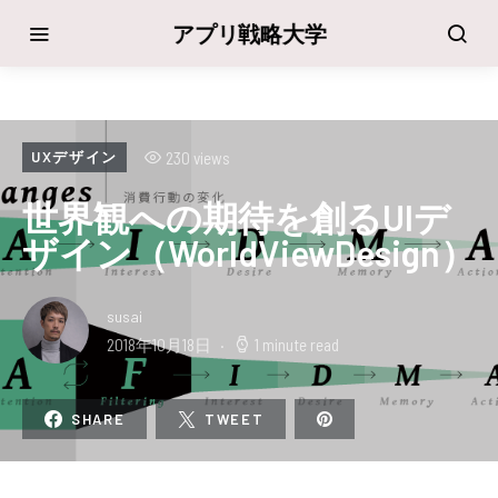
アプリ戦略大学
230 views
UXデザイン
世界観への期待を創るUIデ
ザイン（WorldViewDesign）
susai
2018年10月18日
1 minute read
SHARE
TWEET