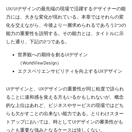
UX/UI
デザインの最先端の現場で活躍するデザイナーの能
力には、大きな変化が現れている。本章ではそれらの変
化を交えながら、今後より一層求められるであろう
2
つの
能力の重要性を説明する。その能力とは、タイトルに示
した通り、下記の
2
つである。
世界観への期待を創る
UI
デザイン
（WorldViewDesign）
エクスペリエンサビリティを向上する
UX
デザイン
UI
デザインと、
UX
デザインの重要性が同じ粒度で語られ
ることに違和感を覚える方もいるかもしれないが、概念
的な上位はあれど、ビジネスやサービスの現場ではどち
らも欠かすことの出来ない能力である。とりわけスター
トアップにおいては、時として
UI
デザインの審美性がも
っとも重要な強みとなるケースは珍しくない。