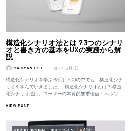
構造化シナリオ法とは？3つのシナリ
オと書き方の基本をUXの実務から解
説
2021年3月3日
YAJIMANORIO
構造化シナリオを学ぶ 今回はHCDの中でも、構造化シナ
リオを学んでいきました。 構造化シナリオとは？ 構造
化シナリオ法は、ユーザーの本質的要求価値・ペルソ
ナ・ビジネスをもとに、シ…
VIEW POST
APP REDESIGN
GUIデザイン
UI設計