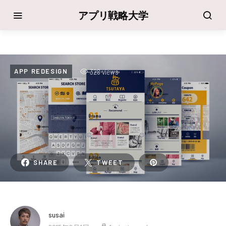
アプリ戦略大学
328 views
APP REDESIGN
SHARE
TWEET
susai