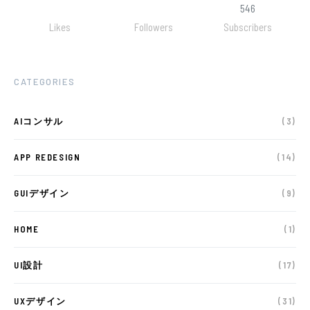
546
Likes
Followers
Subscribers
CATEGORIES
AIコンサル
(3)
APP REDESIGN
(14)
GUIデザイン
(9)
HOME
(1)
UI設計
(17)
UXデザイン
(31)