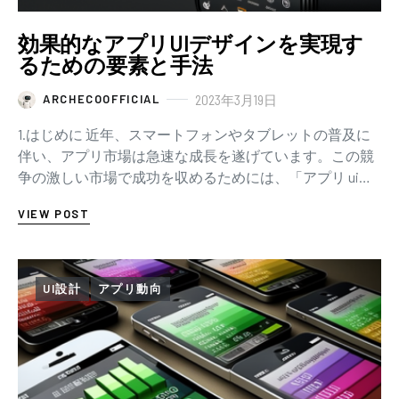
効果的なアプリUIデザインを実現す
るための要素と手法
2023年3月19日
ARCHECOOFFICIAL
1.はじめに 近年、スマートフォンやタブレットの普及に
伴い、アプリ市場は急速な成長を遂げています。この競
争の激しい市場で成功を収めるためには、「アプリ ui」
のデザインが重要な要素となっています。本記…
VIEW POST
UI設計
アプリ動向