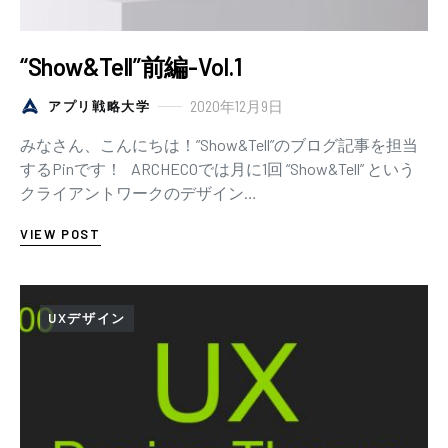
“Show&Tell”前編-Vol.1
2020年12月9日
アプリ戦略大学
みなさん、こんにちは！”Show&Tell”のブログ記事を担当
するPinです！ ARCHECOでは月に1回 “Show&Tell” という
クライアントワークのデザイン…
VIEW POST
UXデザイン