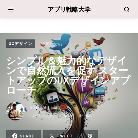
アプリ戦略大学
183 views
UXデザイン
シンプル＆魅力的なデザイ
ンで自然流入を促す スター
トアップのUXデザインアプ
ローチ
ArchecoOfficial
2023年4月5日
1 minute read
SHARE
TWEET