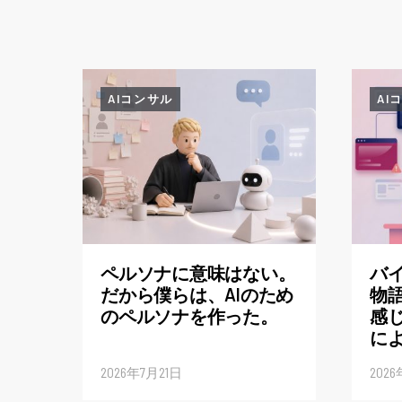
AIコンサル
AI
ペルソナに意味はない。
バ
だから僕らは、AIのため
物語
のペルソナを作った。
感じ
に
2026年7月21日
202