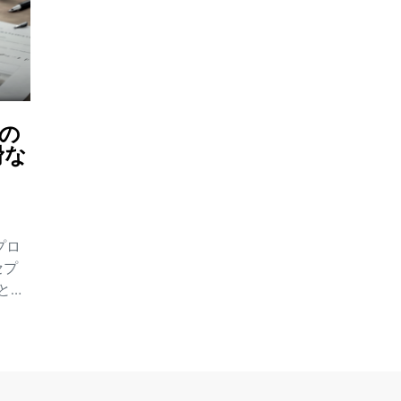
への
滑な
プロ
セプ
と検
が重
シー
によ
ーシ
り越え