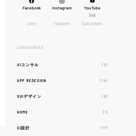
Facebook
Instagram
YouTube
546
Likes
Followers
Subscribers
CATEGORIES
AIコンサル
(3)
APP REDESIGN
(14)
GUIデザイン
(9)
HOME
(1)
UI設計
(17)