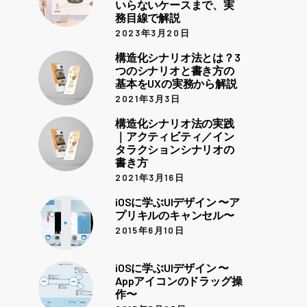
いらないケースまで、実
務目線で解説
2023年3月20日
構造化シナリオ法とは？3
つのシナリオと書き方の
基本をUXの実務から解説
2021年3月3日
構造化シナリオ法の実践
｜アクティビティ／イン
タラクションシナリオの
書き方
2021年3月16日
iOSに学ぶUIデザイン 〜ア
プリキルのキャンセル〜
2015年6月10日
iOSに学ぶUIデザイン 〜
Appアイコンのドラッグ操
作〜