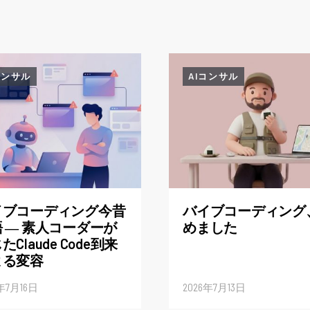
コンサル
AIコンサル
イブコーディング今昔
バイブコーディング
 ― 素人コーダーが
めました
たClaude Code到来
よる変容
6年7月16日
2026年7月13日