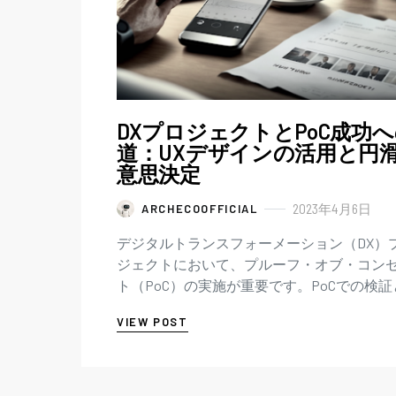
DXプロジェクトとPoC成功
道：UXデザインの活用と円
意思決定
2023年4月6日
ARCHECOOFFICIAL
デジタルトランスフォーメーション（DX）
ジェクトにおいて、プルーフ・オブ・コン
ト（PoC）の実施が重要です。PoCでの検証
証結果の活用において、UXデザインの観点
VIEW POST
要であることを詳細に解説します。エンパ
マップの活用による可視化、プロトタイプ
るステークホルダーとの円滑なコミュニケ
ョン、PoC検証後の意思決定の難しさを乗