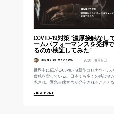
COVID-19対策 “濃厚接触なし
ームパフォーマンスを発揮
るのか検証してみた“
2020年11月17日
HIROKIKUMAZAWA
世界中に広がるCOVID-19(新型コロナウイルス
猛威を奮っている。日本でも多くの感染者
認され、緊急事態宣言が発令されることと
り、日本全国に影響を及ぼすこととなって
VIEW POST
った。まだ現在でも第二…