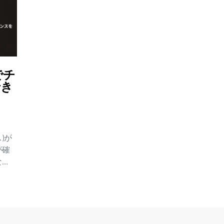
でチ
でき
)が
が確
な
しま