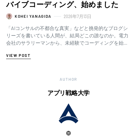
バイブコーディング、始めました
2026年7月13日
KOHEI YANAGIDA
「AIコンサルの不都合な真実」などと挑発的なブログシ
リーズを書いている人間が、結局どこの誰なのか。電力
会社のサラリーマンから、未経験でコーディングを始
め、AIと毎日言い合いしながらアプリを作るまで。少し
VIEW POST
長めの自己紹介です。
AUTHOR
アプリ戦略大学