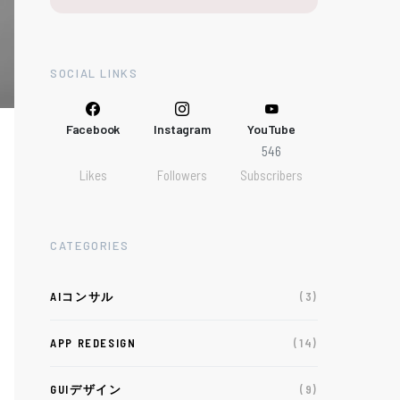
SOCIAL LINKS
Facebook
Instagram
YouTube
546
Likes
Followers
Subscribers
CATEGORIES
AIコンサル
(3)
APP REDESIGN
(14)
GUIデザイン
(9)