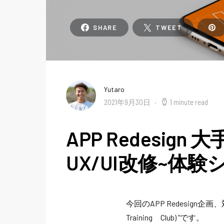
SHARE
TWEET
Yutaro
2021年9月30日
1 minute read
APP Redesi
UX/UI改修~体
今回のAPP Redesign企画、対
Training Club) ”です。