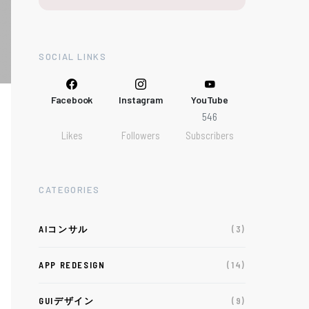
SOCIAL LINKS
Facebook
Instagram
YouTube
546
Likes
Followers
Subscribers
CATEGORIES
AIコンサル
(3)
APP REDESIGN
(14)
GUIデザイン
(9)