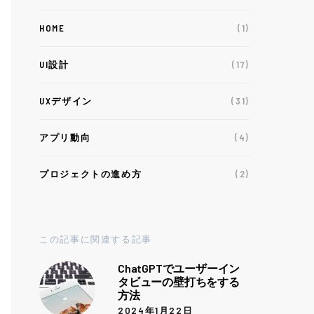
HOME
(1)
UI設計
(17)
UXデザイン
(31)
アプリ動向
(4)
プロジェクトの進め方
(2)
この記事に関連する記事
ChatGPTでユーザーイン
タビューの壁打ちをする
方法
2024年1月22日