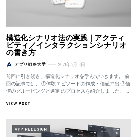
構造化シナリオ法の実践｜アクティ
ビティ／インタラクションシナリオ
の書き方
2021年3月16日
アプリ戦略大学
前回に引き続き、構造化シナリオを学んでいきます。 前
回の記事では、 ①体験エピソードの作成・価値抽出 ②価
値のグルーピングと選定 のプロセスを紹介しました。 今
回の記事では ③アクティビティシナ…
VIEW POST
APP REDESIGN