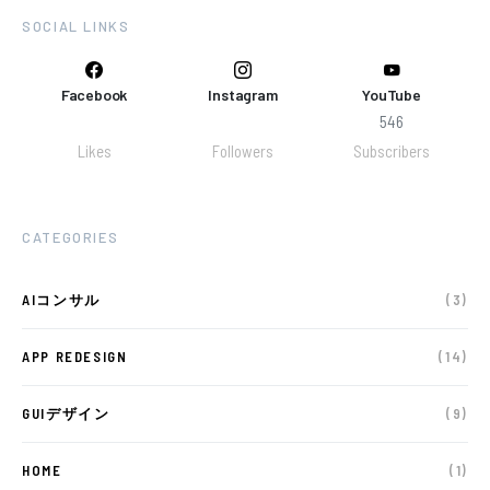
SOCIAL LINKS
Facebook
Instagram
YouTube
546
Likes
Followers
Subscribers
CATEGORIES
AIコンサル
(3)
APP REDESIGN
(14)
GUIデザイン
(9)
HOME
(1)