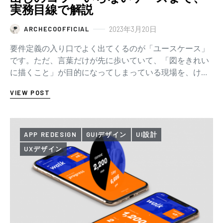
実務目線で解説
2023年3月20日
ARCHECOOFFICIAL
要件定義の入り口でよく出てくるのが「ユースケース」
です。ただ、言葉だけが先に歩いていて、「図をきれい
に描くこと」が目的になってしまっている現場を、けっ
こう見ます。 先に、この記事でいちばん言いた…
VIEW POST
APP REDESIGN
GUIデザイン
UI設計
UXデザイン