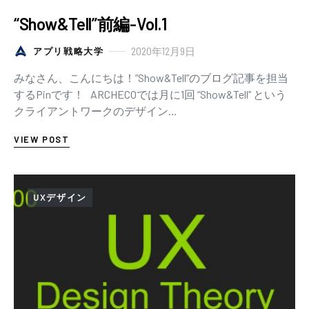
“Show&Tell”前編-Vol.1
2020年12月9日
アプリ戦略大学
みなさん、こんにちは！”Show&Tell”のブログ記事を担当
するPinです！ ARCHECOでは月に1回 “Show&Tell” という
クライアントワークのデザイン…
VIEW POST
UXデザイン