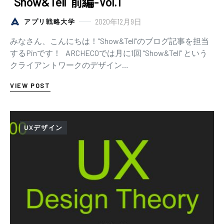
“Show&Tell”前編-Vol.1
2020年12月9日
アプリ戦略大学
みなさん、こんにちは！”Show&Tell”のブログ記事を担当
するPinです！ ARCHECOでは月に1回 “Show&Tell” という
クライアントワークのデザイン…
VIEW POST
UXデザイン