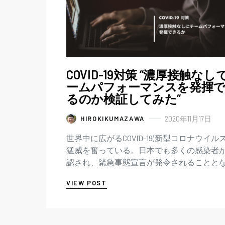
COVID-19対策 “濃厚接触なし
ームパフォーマンスを発揮
るのか検証してみた“
2020年11月17日
HIROKIKUMAZAWA
世界中に広がるCOVID-19(新型コロナウイルス
猛威を奮っている。日本でも多くの感染者
認され、緊急事態宣言が発令されることと
り、日本全国に影響を及ぼすこととなって
VIEW POST
った。まだ現在でも第二…