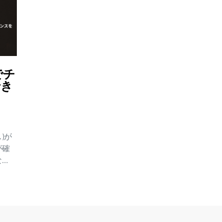
でチ
でき
)が
が確
な
しま