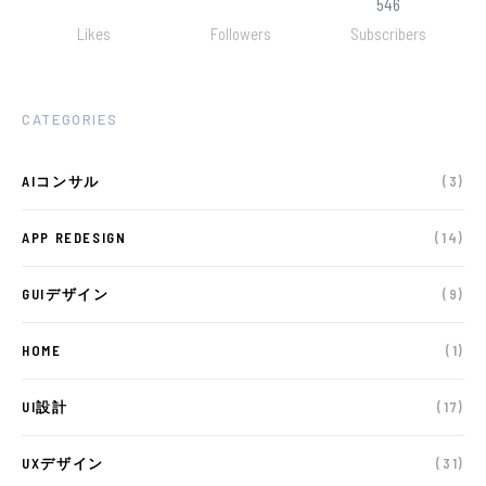
546
Likes
Followers
Subscribers
CATEGORIES
AIコンサル
(3)
APP REDESIGN
(14)
GUIデザイン
(9)
HOME
(1)
UI設計
(17)
UXデザイン
(31)