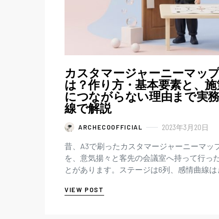
カスタマージャーニーマッ
は？作り方・基本要素と、施
につながらない理由まで実
線で解説
2023年3月20日
ARCHECOOFFICIAL
昔、A3で刷ったカスタマージャーニーマッ
を、意気揚々と客先の会議室へ持って行っ
とがあります。ステージは6列、感情曲線は
いな谷を描いていて、我ながらよくできて
VIEW POST
した。その月、そのサービスの実…