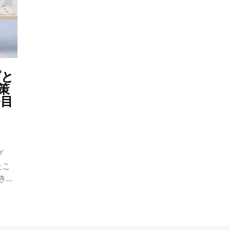
プと
策
務目
プ
たこ
きれ
いま