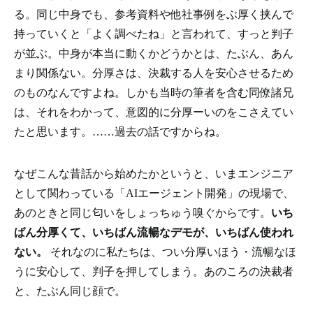
る。同じ中身でも、参考資料や他社事例をぶ厚く挟んで
持っていくと「よく調べたね」と言われて、すっと判子
が並ぶ。中身が本当に動くかどうかとは、たぶん、あん
まり関係ない。分厚さは、決裁する人を安心させるため
のものなんですよね。しかも当時の筆者を含む同僚諸兄
は、それをわかって、意図的に分厚ーいのをこさえてい
たと思います。……過去の話ですからね。
なぜこんな昔話から始めたかというと、いまエンジニア
として関わっている「AIエージェント開発」の現場で、
あのときと同じ匂いをしょっちゅう嗅ぐからです。
いち
ばん分厚くて、いちばん流暢なデモが、いちばん使われ
ない。
それなのに私たちは、つい分厚いほう・流暢なほ
うに安心して、判子を押してしまう。あのころの決裁者
と、たぶん同じ顔で。