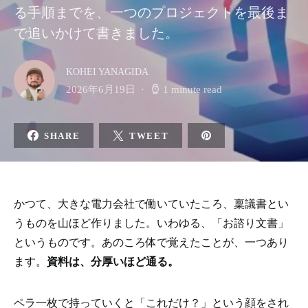
る手順までを、一つのプロジェクトを最後ま
で追いかけて書きました。
KOHEI YANAGIDA
2026年6月19日
1 minute read
SHARE
TWEET
かつて、大きな電力会社で働いていたころ、稟議書とい
うものを山ほど作りました。いわゆる、「お諮り文書」
というものです。あのころ体で覚えたことが、一つあり
ます。
資料は、分厚いほど通る。
ペラ一枚で持っていくと「これだけ？」という顔をされ