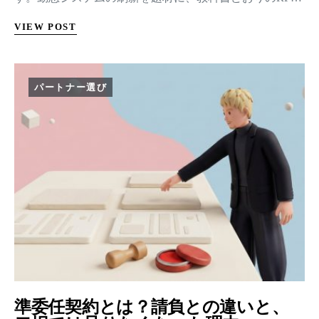
を書いて、提案を集めて、そこで詰まるまでを順に追い
VIEW POST
ます。詰まりは2つ。提案が横並びで比べられないこと
と、書いた要件が半年で使えなくなること。原因を1つに
特定して、固定する3項目と空欄にする3項目に整理し直
した結果と、そのまま使えるRFPの目次を置きます。
パートナー選び
準委任契約とは？請負との違いと、