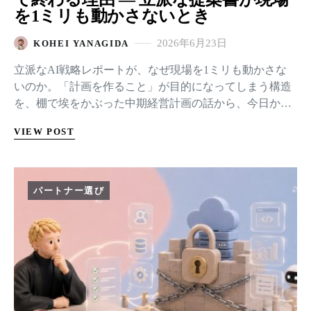
を1ミリも動かさないとき
2026年6月23日
KOHEI YANAGIDA
立派なAI戦略レポートが、なぜ現場を1ミリも動かさな
いのか。「計画を作ること」が目的になってしまう構造
を、棚で埃をかぶった中期経営計画の話から、今日から
動かせるやり方まで、一つのプロジェクトを追いかけて
VIEW POST
書きました。
パートナー選び