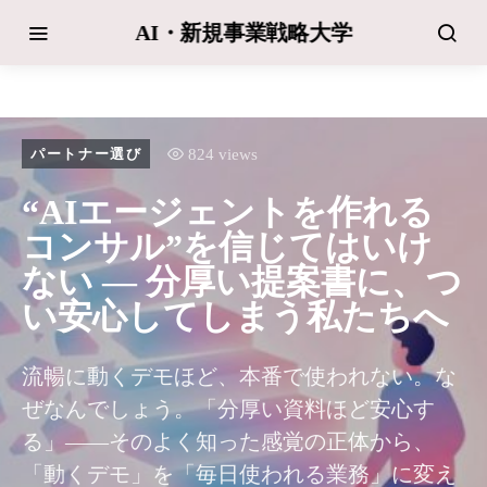
AI・新規事業戦略大学
824 views
パートナー選び
“AIエージェントを作れる
コンサル”を信じてはいけ
ない ― 分厚い提案書に、つ
い安心してしまう私たちへ
流暢に動くデモほど、本番で使われない。な
ぜなんでしょう。「分厚い資料ほど安心す
る」――そのよく知った感覚の正体から、
「動くデモ」を「毎日使われる業務」に変え