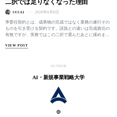
二択では足りなくなった理由
2026年8月6日
SUSAI
準委任契約とは、成果物の完成ではなく業務の遂行その
ものを引き受ける契約です。請負との違いは完成責任の
有無ですが、実務ではこの二択で選んだあとに揉めま
す。業務システムの外注を題材に、教科書どおりに選ん
VIEW POST
で、途中で仕様が変わって行き詰まるまでを追います。
二択が前提にしていたのは工数とコストの比例で、そこ
が崩れると選択肢は5段階に増えます。選定シートをその
まま置きます。
AUTHOR
AI・新規事業戦略大学