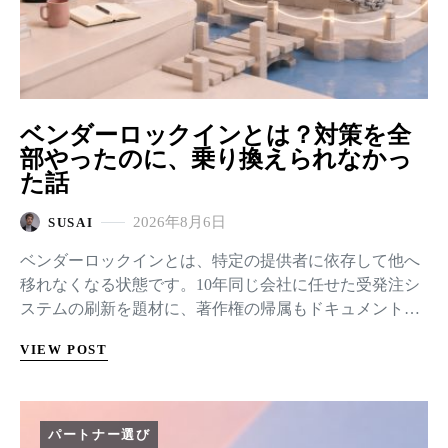
ベンダーロックインとは？対策を全
部やったのに、乗り換えられなかっ
た話
2026年8月6日
SUSAI
ベンダーロックインとは、特定の提供者に依存して他へ
移れなくなる状態です。10年同じ会社に任せた受発注シ
ステムの刷新を題材に、著作権の帰属もドキュメントの
納品も移行協力義務も契約に入れたうえで、乗り換えの
VIEW POST
見積もりを取るまでを順に追います。詰まりは2つ。コー
ドは読めるのに理由が分からないことと、AIの部分でモ
デルは差し替えられるのに良し悪しを判定できないこと
でした。原因を1つに特定して、契約に書く条項と年1回
パートナー選び