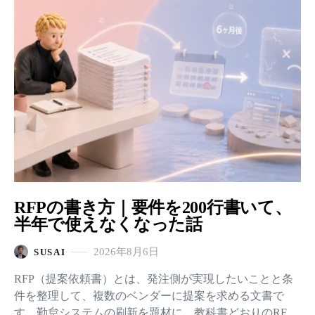
の演習に整理し直した結果を、そのまま使える3枚の表で
置きます。
RFPの書き方｜要件を200行書いて、
半年で使えなくなった話
2026年8月6日
SUSAI
RFP（提案依頼書）とは、発注側が実現したいことと条
件を整理して、複数のベンダーに提案を求める文書で
す。勤怠システムの刷新を題材に、教科書どおりのRFP