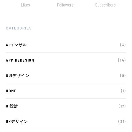
Likes
Followers
Subscribers
CATEGORIES
AIコンサル
(3)
APP REDESIGN
(14)
GUIデザイン
(9)
HOME
(1)
UI設計
(17)
UXデザイン
(31)