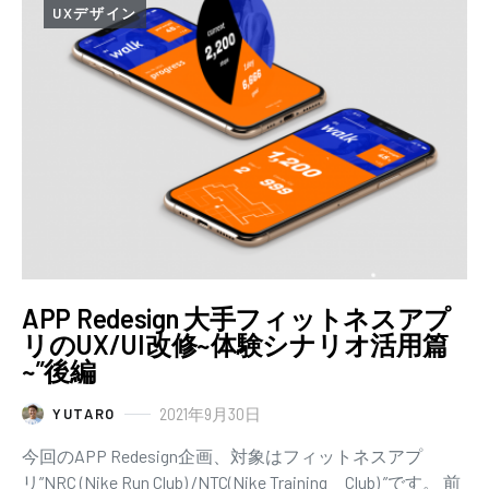
UXデザイン
APP Redesign 大手フィットネスアプ
リのUX/UI改修~体験シナリオ活用篇
~”後編
2021年9月30日
YUTARO
今回のAPP Redesign企画、対象はフィットネスアプ
リ”NRC (Nike Run Club) /NTC(Nike Training Club) ”です。 前