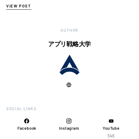
UI（User Inte…
VIEW POST
AUTHOR
アプリ戦略大学
SOCIAL LINKS
Facebook
Instagram
YouTube
546