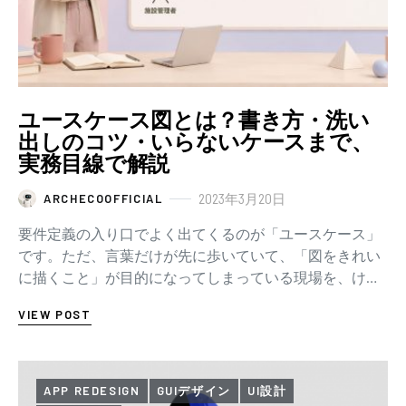
ユースケース図とは？書き方・洗い
出しのコツ・いらないケースまで、
実務目線で解説
2023年3月20日
ARCHECOOFFICIAL
要件定義の入り口でよく出てくるのが「ユースケース」
です。ただ、言葉だけが先に歩いていて、「図をきれい
に描くこと」が目的になってしまっている現場を、けっ
こう見ます。 先に、この記事でいちばん言いた…
VIEW POST
APP REDESIGN
GUIデザイン
UI設計