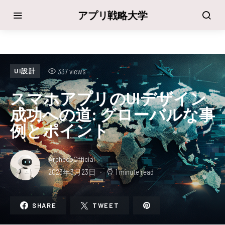
アプリ戦略大学
337 views
UI設計
スマホアプリのUIデザイン
成功への道: グローバルな事
例とポイント
ArchecoOfficial
2023年3月23日
1 minute read
SHARE
TWEET