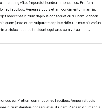
e adipiscing vitae imperdiet hendrerit rhoncus eu. Pretium
 nec faucibus. Aenean sit quis etiam condimentum nam in.
 eget maecenas rutrum dapibus consequat eu dui nam. Aenean
nis quam justo etiam vulputate dapibus ridiculus mus sit varius.
in ultricies dapibus tincidunt eget arcu sem vel eu sit ut.
 rhoncus eu. Pretium commodo nec faucibus. Aenean sit quis
nas rutrum dapibus consequat eu dui nam. Aenean vici magnis