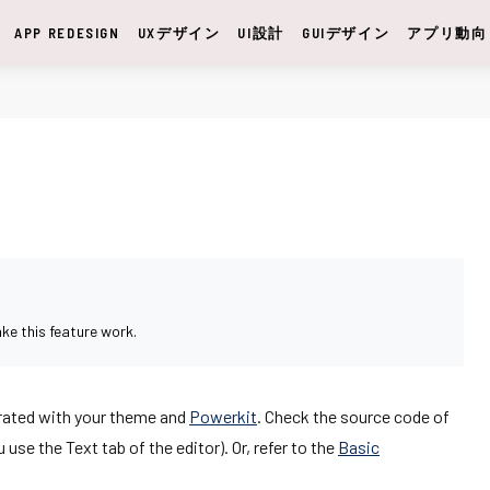
APP REDESIGN
UXデザイン
UI設計
GUIデザイン
アプリ動向
ke this feature work.
grated with your theme and
Powerkit
. Check the source code of
se the Text tab of the editor). Or, refer to the
Basic