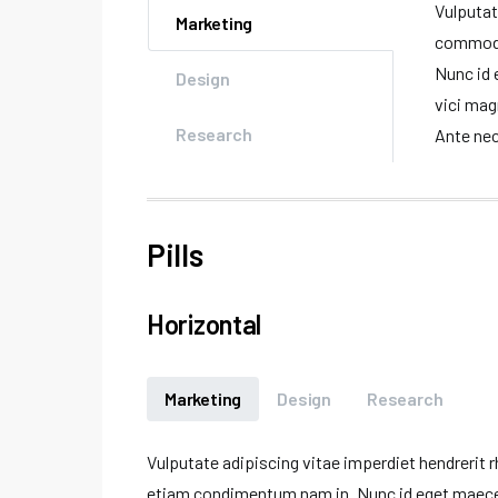
Vulputat
Marketing
commodo
Nunc id
Design
vici mag
Research
Ante nec 
Pills
Horizontal
Marketing
Design
Research
Vulputate adipiscing vitae imperdiet hendrerit
etiam condimentum nam in. Nunc id eget maece