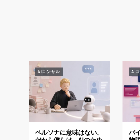
AIコンサル
AI
ペルソナに意味はない。
バ
だから僕らは、AIのため
物語