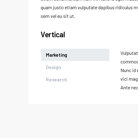
quam justo etiam vulputate dapibus ridiculus mus
sem vel eu sit ut.
Vertical
Vulputat
Marketing
commodo
Design
Nunc id
vici mag
Research
Ante nec 