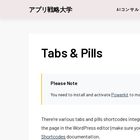
アプリ戦略大学
AIコンサル
Tabs & Pills
Please Note
You need to install and activate
Powerkit
to ma
There’re various tabs and pills shortcodes inte
the page in the WordPress editor (make sure you u
Shortcodes
documentation.