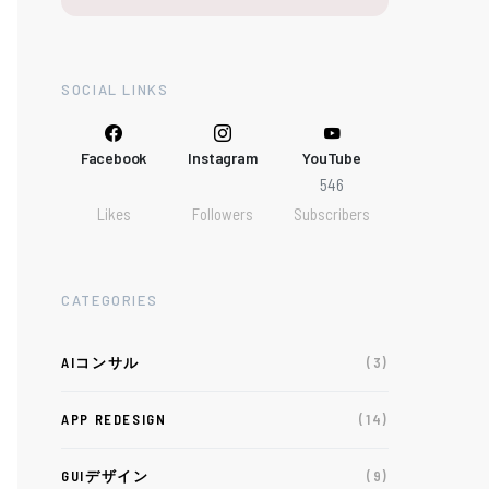
SOCIAL LINKS
Facebook
Instagram
YouTube
546
Likes
Followers
Subscribers
CATEGORIES
AIコンサル
(3)
APP REDESIGN
(14)
GUIデザイン
(9)