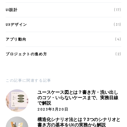
UI設計
(17)
UXデザイン
(31)
アプリ動向
(4)
プロジェクトの進め方
(2)
この記事に関連する記事
ユースケース図とは？書き方・洗い出し
のコツ・いらないケースまで、実務目線
で解説
2023年3月20日
構造化シナリオ法とは？3つのシナリオと
書き方の基本をUXの実務から解説