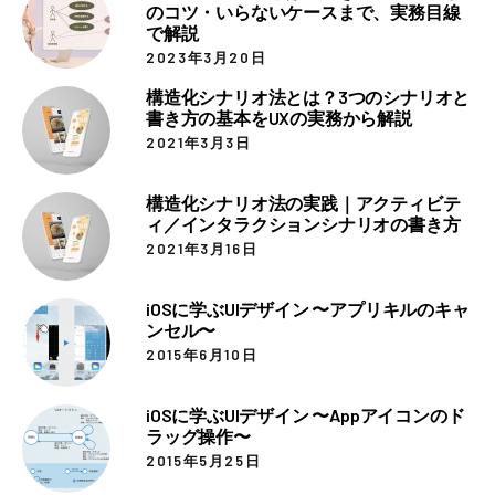
のコツ・いらないケースまで、実務目線
で解説
2023年3月20日
構造化シナリオ法とは？3つのシナリオと
書き方の基本をUXの実務から解説
2021年3月3日
構造化シナリオ法の実践｜アクティビテ
ィ／インタラクションシナリオの書き方
2021年3月16日
iOSに学ぶUIデザイン 〜アプリキルのキャ
ンセル〜
2015年6月10日
iOSに学ぶUIデザイン 〜Appアイコンのド
ラッグ操作〜
2015年5月25日