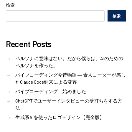
検索
検索
Recent Posts
ペルソナに意味はない。だから僕らは、AIのための
ペルソナを作った。
バイブコーディング今昔物語 ― 素人コーダーが感じ
たClaude Code到来による変容
バイブコーディング、始めました
ChatGPTでユーザーインタビューの壁打ちをする方
法
生成系AIを使ったロゴデザイン【完全版】