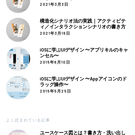
2021年3月3日
構造化シナリオ法の実践｜アクティビテ
ィ／インタラクションシナリオの書き方
2021年3月16日
iOSに学ぶUIデザイン 〜アプリキルのキャ
ンセル〜
2015年6月10日
iOSに学ぶUIデザイン 〜Appアイコンのド
ラッグ操作〜
2015年5月25日
よく読まれている記事
ユースケース図とは？書き方・洗い出し