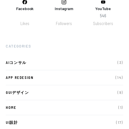
Facebook
Instagram
YouTube
546
Likes
Followers
Subscribers
CATEGORIES
AIコンサル
(3)
APP REDESIGN
(14)
GUIデザイン
(9)
HOME
(1)
UI設計
(17)