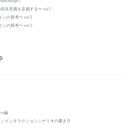
wDesign）
プリの存在意義を定義する〜 vol.1
インの再考〜 vol.3
ザインの再考〜 vol.2
co編
ィ／インタラクションシナリオの書き方