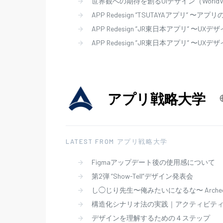
世界観への期待を創るUIデザイン（WorldVie
APP Redesign ”TSUTAYAアプリ” 〜ア
APP Redesign ”JR東日本アプリ” 〜UXデザ
APP Redesign ”JR東日本アプリ” 〜UXデ
アプリ戦略大学
LATEST FROM アプリ戦略大学
Figmaアップデート後の使用感について
第2弾 “Show-Tell”デザイン発表会
し◯じり先生〜俺みたいになるな〜 Arche
構造化シナリオ法の実践｜アクティビテ
デザインを理解するための４ステップ