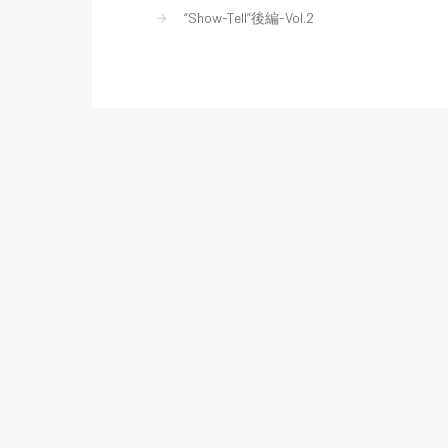
“Show-Tell”後編-Vol.2