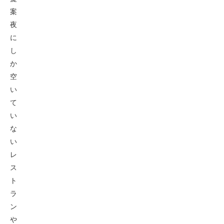
案
夜
に
し
か
空
い
て
い
な
い
レ
ス
ト
ラ
ン
や