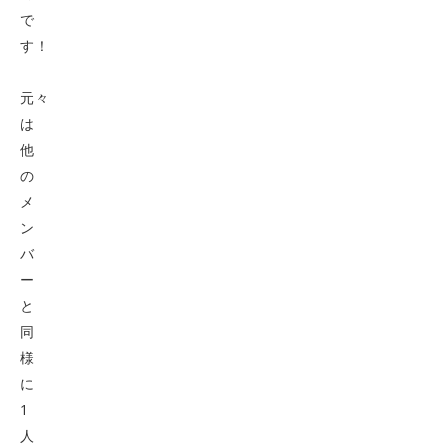
で
す！
元々
は
他
の
メ
ン
バ
ー
と
同
様
に
1
人