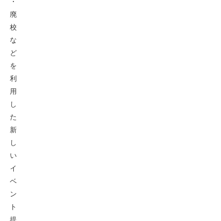
・
廃
校
な
ど
を
利
用
し
た
新
し
い
イ
ベ
ン
ト
提