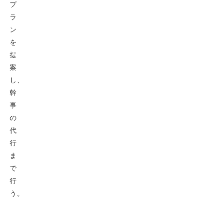
プ
ラ
ン
を
提
案
し、
幹
事
の
代
行
ま
で
行
う。