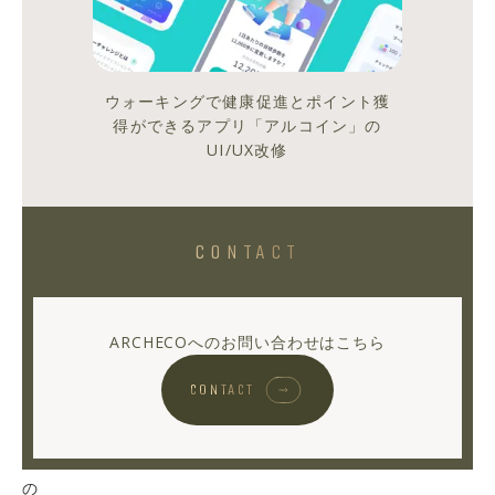
画
の
中
ウォーキングで健康促進とポイント獲
で
得ができるアプリ「アルコイン」の
唯
UI/UX改修
一
2
人
CONTACT
組
で
作
ARCHECOへのお問い合わせはこちら
り
上
CONTACT
げ
た
も
の