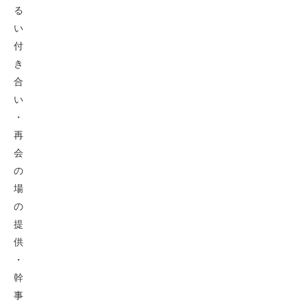
る
い
付
き
合
い
・
再
会
の
場
の
提
供
・
幹
事