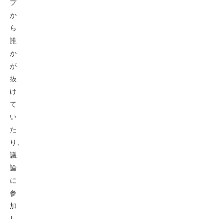
プ
か
ら
誰
か
が
抜
け
て
い
た
り、
議
論
に
参
加
し