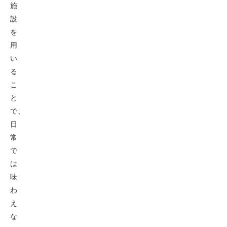
施
設
を
用
い
る
こ
と
で、
日
常
で
は
味
わ
え
な