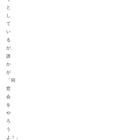
と
し
て
い
る
が、
誰
か
が
「同
窓
会
を
や
ろ
う
よ！」