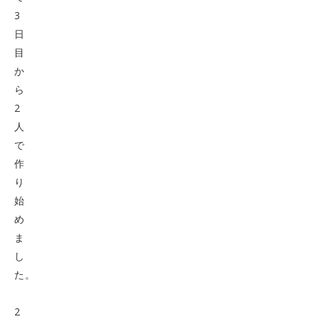
3
日
目
か
ら
2
人
で
作
り
始
め
ま
し
た。
2