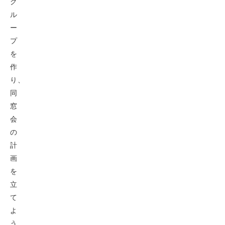
グ
ル
ー
プ
を
作
り、
同
窓
会
の
計
画
を
立
て
よ
う