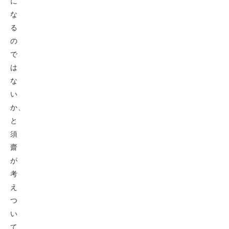
に
な
る
の
で
は
な
い
か、
と
須
齋
が
考
え
つ
い
て