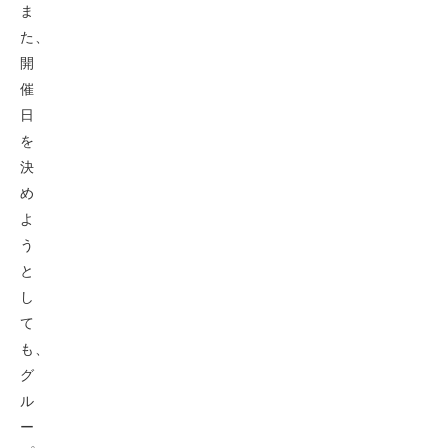
ま
た、
開
催
日
を
決
め
よ
う
と
し
て
も、
グ
ル
ー