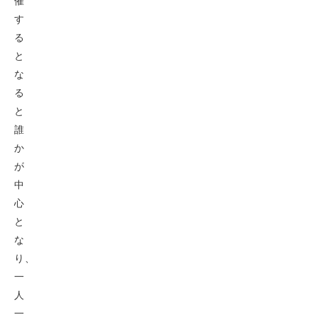
催
す
る
と
な
る
と
誰
か
が
中
心
と
な
り、
一
人
一