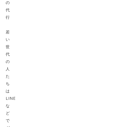
の
代
行
若
い
世
代
の
人
た
ち
は
LINE
な
ど
で