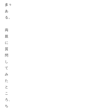
多々
あ
る。
両
親
に
質
問
し
て
み
た
と
こ
ろ、
ち