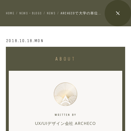
HOME
NEWS・BLOGS
NEWS
ARCHECOで大学の単位が貰えるってよ！！VOL.4
/
/
/
2018.10.18.MON
ARCHECO
ABOUT
で
大
学
の
単
位
WRITTEN BY
が
UX/UIデザイン会社 ARCHECO
貰