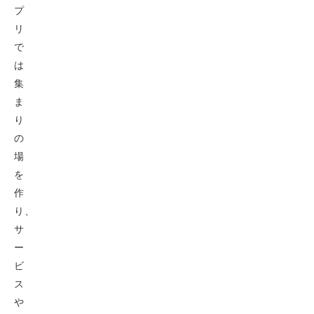
プ
リ
で
は
集
ま
り
の
場
を
作
り、
サ
ー
ビ
ス
や