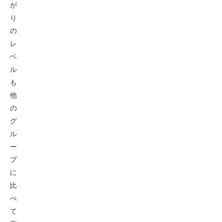
が
り
の
レ
ベ
ル
も
他
の
グ
ル
ー
プ
に
比
べ
て