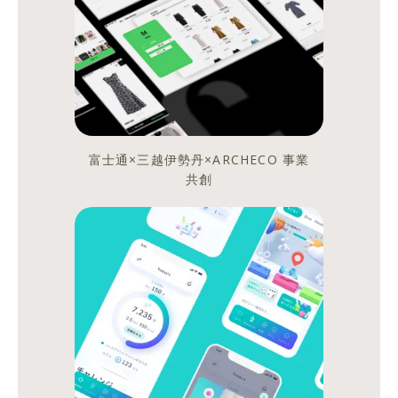
ス
ト
に
紹
介
す
る
富士通×三越伊勢丹×ARCHECO 事業
の
共創
は、
今
回
の
イ
ン
タ
ー
ン
企