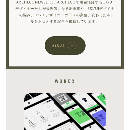
ARCHECONEWSとは、ARCHECOで現在活躍するUX/UI
え
デザイナーたちが最近気になる出来事や、UX/UIデザイナ
ーの悩み、UX/UIデザイナーの日々の業務、変わったルー
る
ルをお伝えする記事を掲載しています。
っ
て
よ！！
ABOUT
vol.4
HIROKI
KUMAZAWA
WORKS
シ
シ
ェ
ェ
ア
ア
す
す
る
る
ラ