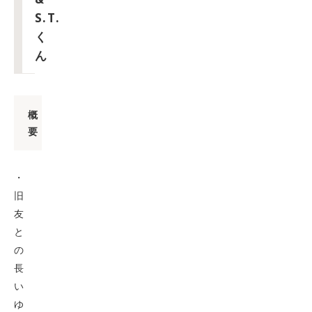
S.T.
く
ん
概
要
・
旧
友
と
の
長
い
ゆ