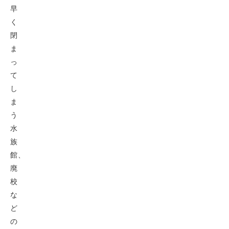
早
く
閉
ま
っ
て
し
ま
う
水
族
館、
廃
校
な
ど
の