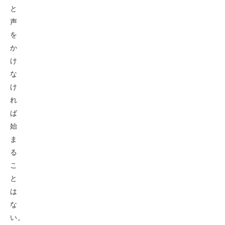
と
声
を
か
け
な
け
れ
ば
始
ま
る
こ
と
は
な
い。