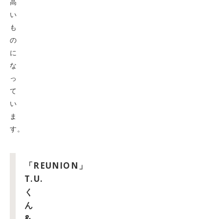
高
い
も
の
に
な
っ
て
い
ま
す。
「REUNION」
T.U.
く
ん
&