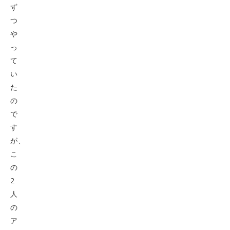
ず
つ
や
っ
て
い
た
の
で
す
が、
こ
の
2
人
の
ア