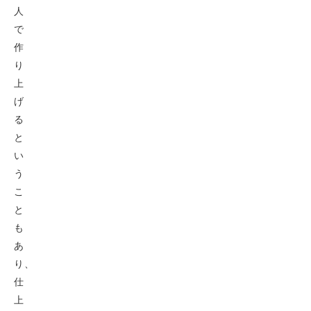
人
で
作
り
上
げ
る
と
い
う
こ
と
も
あ
り、
仕
上