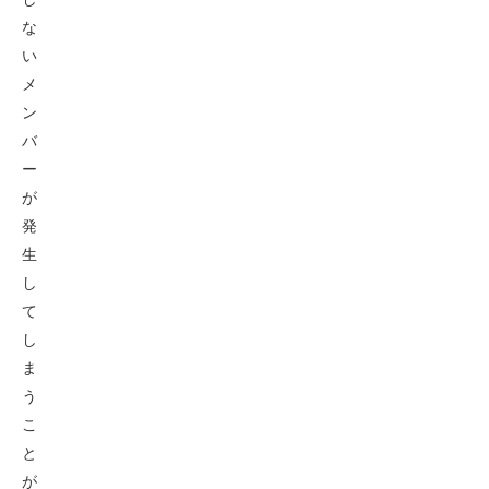
な
い
メ
ン
バ
ー
が
発
生
し
て
し
ま
う
こ
と
が