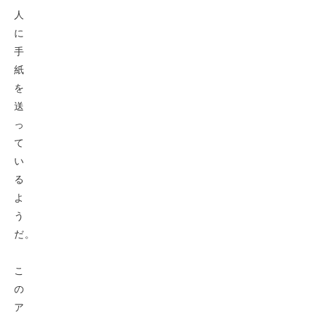
人
に
手
紙
を
送
っ
て
い
る
よ
う
だ。
こ
の
ア