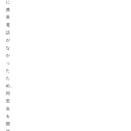
に
携
帯
電
話
が
な
か
っ
た
た
め、
同
窓
会
を
開