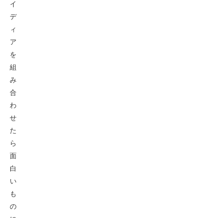
イ
デ
ィ
ア
を
組
み
合
わ
せ
た
ら
面
白
い
も
の