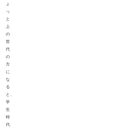
ょ
っ
と
上
の
世
代
の
方
に
な
る
と、
学
生
時
代