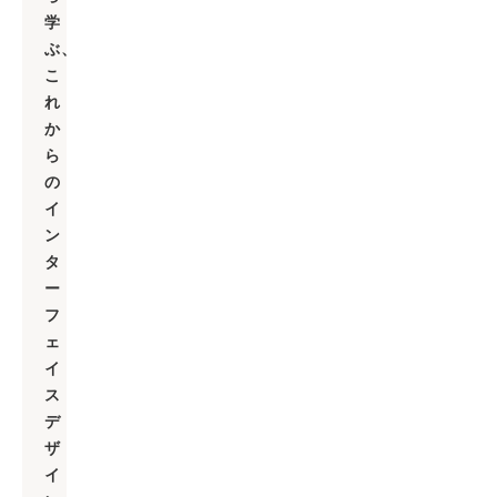
学
ぶ、
こ
れ
か
ら
の
イ
ン
タ
ー
フ
ェ
イ
ス
デ
ザ
イ