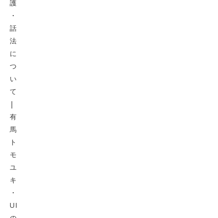
護
・
話
法
に
つ
い
て
|
有
馬
ト
モ
ユ
キ
・
UI
の