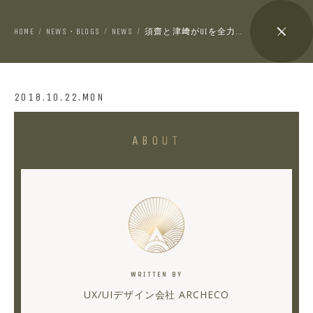
HOME
NEWS・BLOGS
NEWS
須齋と津﨑がUIを全力で語っています
/
/
/
2018.10.22.MON
須
ABOUT
齋
と
津
﨑
が
UI
WRITTEN BY
を
UX/UIデザイン会社 ARCHECO
全