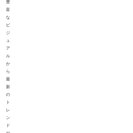
豊
富
な
ビ
ジ
ュ
ア
ル
か
ら
最
新
の
ト
レ
ン
ド
や