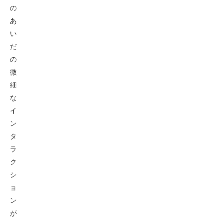
の
あ
い
だ
の
微
細
な
イ
ン
タ
ラ
ク
シ
ョ
ン
が