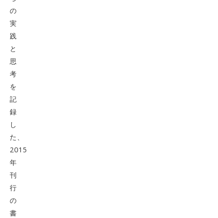
の
実
践
と
思
考
を
記
録
し
た、
2015
年
刊
行
の
書