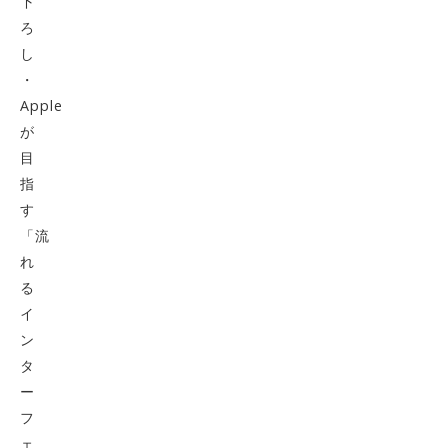
下
ろ
し
・
Apple
が
目
指
す
「流
れ
る
イ
ン
タ
ー
フ
ェ