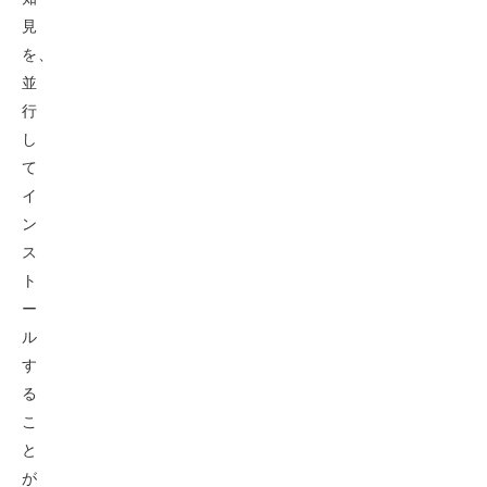
見
を、
並
行
し
て
イ
ン
ス
ト
ー
ル
す
る
こ
と
が