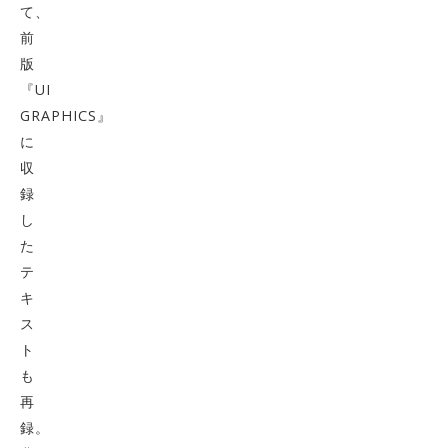
て、
前
版
『UI
GRAPHICS』
に
収
録
し
た
テ
キ
ス
ト
も
再
録。