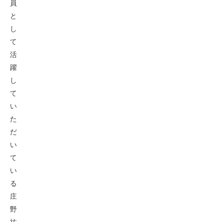
員
と
し
て
活
躍
し
て
い
た
だ
い
て
い
る
庄
野
祐