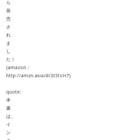
ら
発
売
さ
れ
ま
し
た！
(amazon：
http://amzn.asia/d/2t5tsH7
)
quote:
本
書
は、
イ
ン