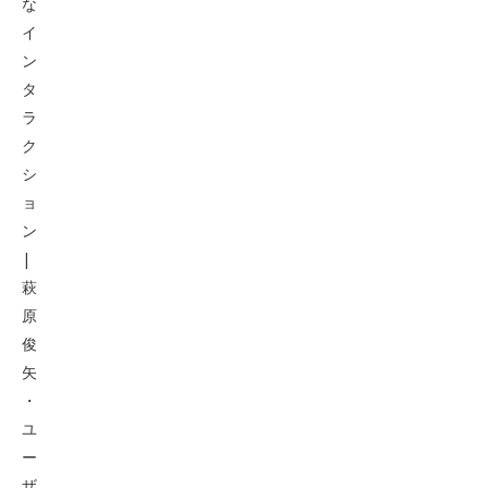
な
イ
ン
タ
ラ
ク
シ
ョ
ン
|
萩
原
俊
矢
・
ユ
ー
ザ