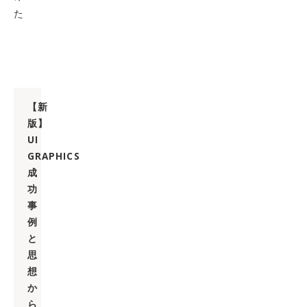
た
【新
版】
UI
GRAPHICS
成
功
事
例
と
思
想
か
ら