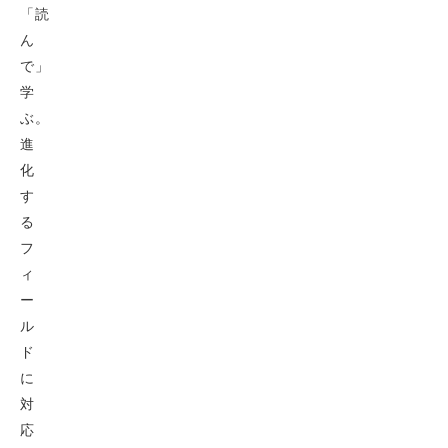
「読
ん
で」
学
ぶ。
進
化
す
る
フ
ィ
ー
ル
ド
に
対
応