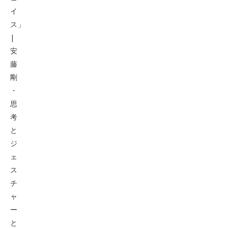
イ
ス」
|
安
藤
剛
・
思
考
と
ジ
ェ
ス
チ
ャ
ー
と