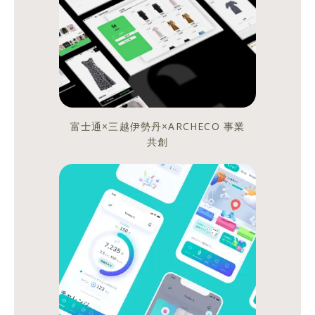
BNN
新
社
よ
り
富士通×三越伊勢丹×ARCHECO 事業
【新
共創
版】
UI
GRAPHICS
が
刊
行
さ
れ
ま