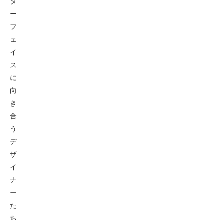
タ
ー
フ
ェ
イ
ス
に
向
き
合
う
デ
ザ
イ
ナ
ー
た
ち