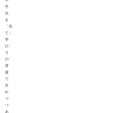
手
法
を
「見
て」
学
び、
そ
の
背
後
で
生
れ
つ
つ
あ