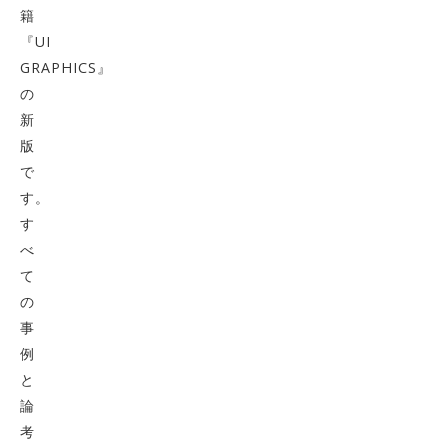
籍
『UI
GRAPHICS』
の
新
版
で
す。
す
べ
て
の
事
例
と
論
考