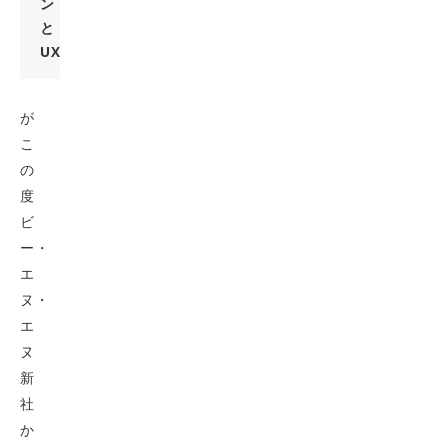
ン
と
UX
が
こ
の
度
ビ
ー・
エ
ヌ・
エ
ヌ
新
社
か