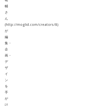
輔
さ
ん
(
http://moglid.com/creators/8
)
が
編
集・
企
画・
デ
ザ
イ
ン
を
手
が
け