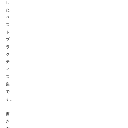
し
た、
ベ
ス
ト
プ
ラ
ク
テ
ィ
ス
集
で
す。
書
き