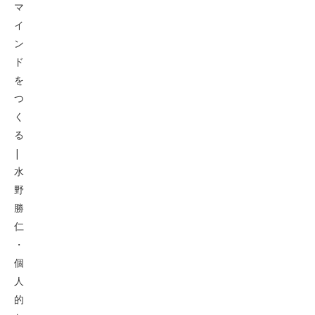
マ
イ
ン
ド
を
つ
く
る
|
水
野
勝
仁
・
個
人
的