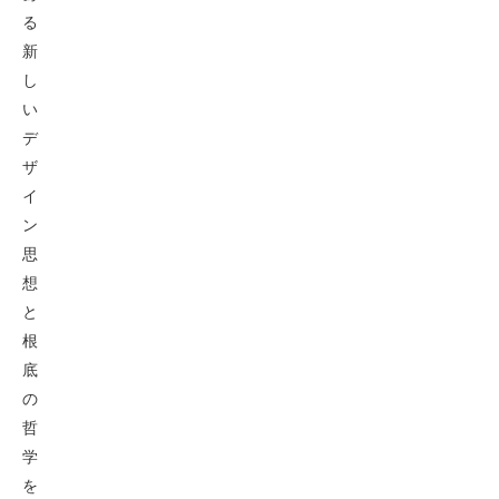
る
新
し
い
デ
ザ
イ
ン
思
想
と
根
底
の
哲
学
を