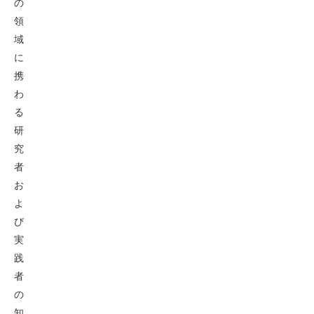
の
領
域
に
携
わ
る
研
究
者
お
よ
び
実
践
者
の
知