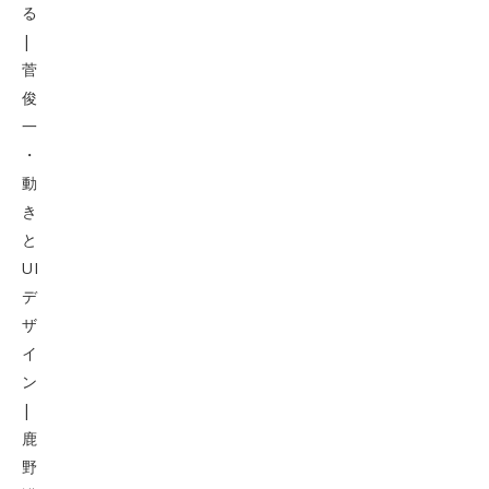
る
|
菅
俊
一
・
動
き
と
UI
デ
ザ
イ
ン
|
鹿
野