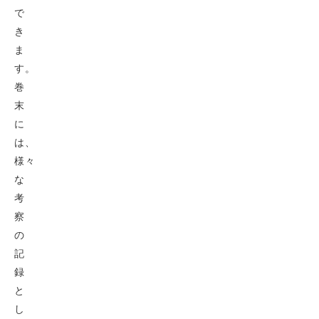
で
き
ま
す。
巻
末
に
は、
様々
な
考
察
の
記
録
と
し