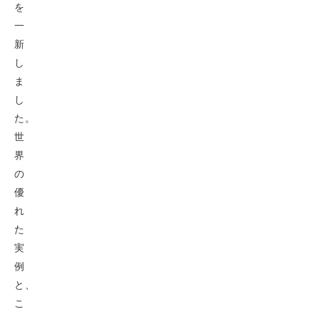
を
一
新
し
ま
し
た。
世
界
の
優
れ
た
実
例
と、
こ