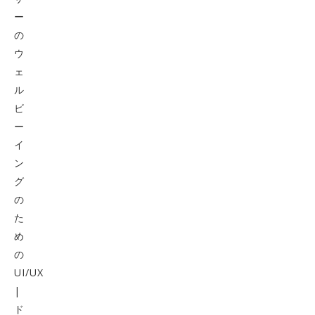
ー
の
ウ
ェ
ル
ビ
ー
イ
ン
グ
の
た
め
の
UI/UX
|
ド