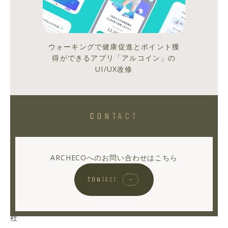
し
た！
ウォーキングで健康促進とポイント獲
得ができるアプリ「アルコイン」の
MOGLID
UI/UX改修
ク
リ
エ
イ
CONTACT
タ
ー
兼
ARCHECOへのお問い合わせはこちら
ARCHECO
の
CONTACT
契
約
社