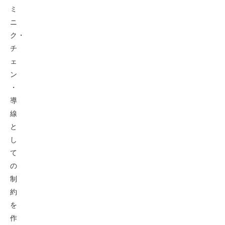
ミ
ニ
ク・
チ
ェ
ン
・
導
線
と
し
て
の
制
約
を
作