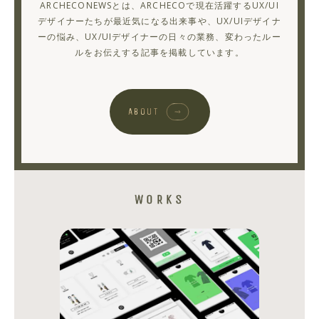
ARCHECONEWSとは、ARCHECOで現在活躍するUX/UI
力
デザイナーたちが最近気になる出来事や、UX/UIデザイナ
ーの悩み、UX/UIデザイナーの日々の業務、変わったルー
で
ルをお伝えする記事を掲載しています。
語
っ
て
ABOUT
い
ま
す
WORKS
YUKI
SUSAI
シ
シ
ェ
ェ
ア
ア
す
す
る
る