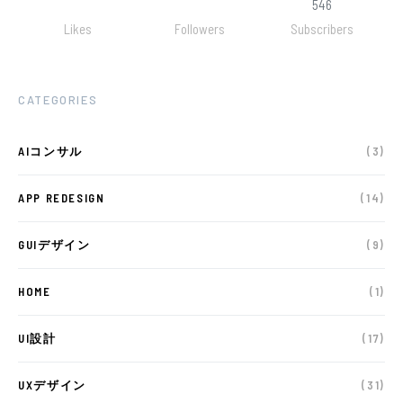
546
Likes
Followers
Subscribers
CATEGORIES
AIコンサル
(3)
APP REDESIGN
(14)
GUIデザイン
(9)
HOME
(1)
UI設計
(17)
UXデザイン
(31)